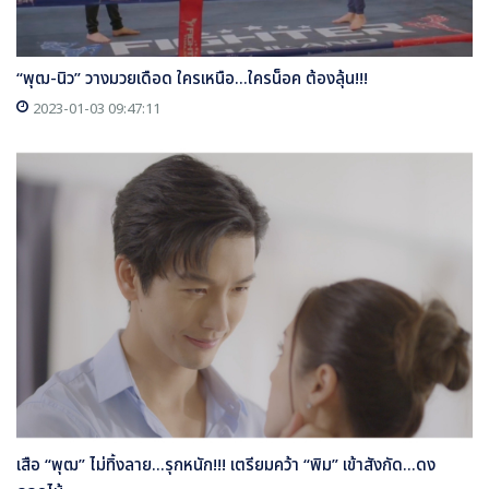
“พุฒ-นิว” วางมวยเดือด ใครเหนือ...ใครน็อค ต้องลุ้น!!!
2023-01-03 09:47:11
เสือ “พุฒ” ไม่ทิ้งลาย...รุกหนัก!!! เตรียมคว้า “พิม” เข้าสังกัด...ดง