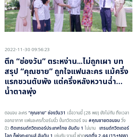
2022-11-30 09:56:23
ตึก “ช่องวัน” ตระหง่าน...ไม่ถูกเผา บท
สรุป “คุณชาย” ถูกใจแฟนละคร แม้ครึ่ง
แรกชวนตับพัง แต่ครึ่งหลังหวานฉ่ำ…
น้ำตาลพุ่ง
ตอนจบ ละคร
“คุณชาย” ช่องวัน
31
เมื่อวานนี้ (28 พย) ยังไม่ทัน ถึงเวลา
ออกอากาศ แฟนละครก็วอร์มนิ้ว ปั่นทวิตเตอร์ จน
#คุณชายตอนจบ
วิ่ง
ฉิว
ติดเทรนด์ทวิตเตอร์ประเทศไทย อันดับ 1
ไม่นาน
เทรนด์ทวิตเตอร์
โลก ก็พุ่งทะยานสู่ อันดับ
1
เช่นกัน งานนี้ ฟาด
เรตติ้ง 2.44 (15+
NW)