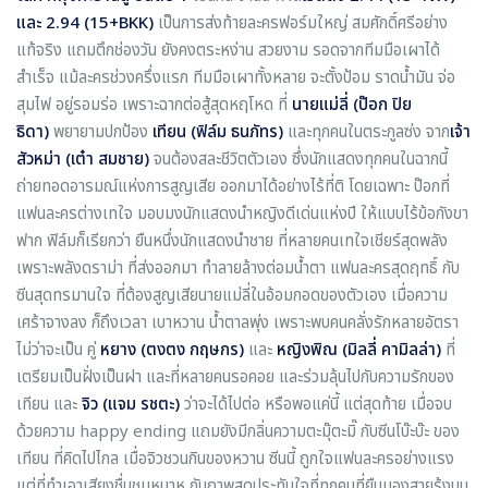
และ 2.94 (15+BKK)
เป็นการส่งท้ายละครฟอร์มใหญ่ สมศักดิ์ศรีอย่าง
แท้จริง แถมตึกช่องวัน ยังคงตระหง่าน สวยงาม รอดจากทีมมือเผาได้
สำเร็จ แม้ละครช่วงครึ่งแรก ทีมมือเผาทั้งหลาย จะตั้งป้อม ราดน้ำมัน จ่อ
สุมไฟ อยู่รอมร่อ เพราะฉากต่อสู้สุดหฤโหด ที่
นายแม่ลี่ (ป๊อก ปิย
ธิดา)
พยายามปกป้อง
เทียน (ฟิล์ม ธนภัทร)
และทุกคนในตระกูลซ่ง จาก
เจ้า
สัวหม่า (เต๋า สมชาย)
จนต้องสละชีวิตตัวเอง ซึ่งนักแสดงทุกคนในฉากนี้
ถ่ายทอดอารมณ์แห่งการสูญเสีย ออกมาได้อย่างไร้ที่ติ โดยเฉพาะ ป๊อกที่
แฟนละครต่างเทใจ มอบมงนักแสดงนำหญิงดีเด่นแห่งปี ให้แบบไร้ข้อกังขา
ฟาก ฟิล์มก็เรียกว่า ยืนหนึ่งนักแสดงนำชาย ที่หลายคนเทใจเชียร์สุดพลัง
เพราะพลังดราม่า ที่ส่งออกมา ทำลายล้างต่อมน้ำตา แฟนละครสุดฤทธิ์ กับ
ซีนสุดทรมานใจ ที่ต้องสูญเสียนายแม่ลี่ในอ้อมกอดของตัวเอง เมื่อความ
เศร้าจางลง ก็ถึงเวลา เบาหวาน น้ำตาลพุ่ง เพราะพบคนคลั่งรักหลายอัตรา
ไม่ว่าจะเป็น คู่
หยาง (ตงตง กฤษกร)
และ
หญิงพิณ (มิลลี่ คามิลล่า)
ที่
เตรียมเป็นฝั่งเป็นฝา และที่หลายคนรอคอย และร่วมลุ้นไปกับความรักของ
เทียน และ
จิว (แจม รชตะ)
ว่าจะได้ไปต่อ หรือพอแค่นี้ แต่สุดท้าย เมื่อจบ
ด้วยความ happy ending แถมยังมีกลิ่นความตะมุ๊ตะมิ๊ กับซีนโบ๊ะบ๊ะ ของ
เทียน ที่คิดไปไกล เมื่อจิวชวนกินของหวาน ซีนนี้ ถูกใจแฟนละครอย่างแรง
แต่ที่ทำเอาเสียงชื่นชมหนาหู กับภาพสุดประทับใจที่ทุกคนที่ยืนมองสายรุ้งบน