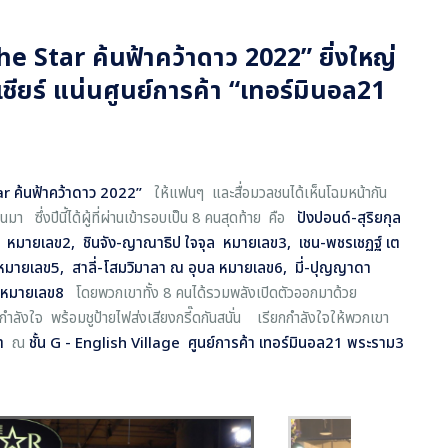
he Star ค้นฟ้าคว้าดาว 2022” ยิ่งใหญ่
ียร์ แน่นศูนย์การค้า “เทอร์มินอล21
r ค้นฟ้าคว้าดาว 2022
”
ให้แฟนๆ และสื่อมวลชนได้เห็นโฉมหน้ากัน
า ซึ่งปีนี้ได้ผู้ที่ผ่านเข้ารอบเป็น 8 คนสุดท้าย คือ
ปังปอนด์-สุริยกุล
หมายเลข2,
ชินจัง-
ญาณาธิป ใจจุล
หมายเลข3,
เชน-
พชรเชฏฐ์ เต
หมายเลข5,
สาลี่
-โสมวิมาลา ณ อุบล
หมายเลข6,
มี่
-ปุญญาดา
หมายเลข8
โดยพวกเขาทั้ง 8 คนได้รวมพลังเปิดตัวออกมาด้วย
ลังใจ พร้อมชูป้ายไฟส่งเสียงกรี๊ดกันสนั่น เรียกกำลังใจให้พวกเขา
า
ณ
ชั้น
G - English Village ศูนย์การค้า เทอร์มินอล21 พระราม3