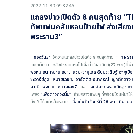
2022-11-30 09:32:46
แถลงข่าวเปิดตัว 8 คนสุดท้าย “T
ทัพแฟนคลับหอบป้ายไฟ ส่งเสียงเช
พระราม3”
ช่องวัน
31
จัดงานแถลงข่าวเปิดตัว 8 คนสุดท้าย
“
The Sta
แบบเต็มตา หลังประกาศผลไปเมื่อค่ำวันอาทิตย์(27 พ.ย.)ที่ผ่านม
พรหมเสน
หมายเลข1,
แซม-ซามูเอล ดับประดิษฐ์ อาคูเบีย
ชะอารีย์กุล
หมายเลข4,
อาร์ตติส-
ธนากรณ์ ญาติกลาง
ผาณิตพจมาน
หมายเลข7
และ
เจมส์-
เจตพล กนิษฐชาต
เพลง
“
เพื่อดาวดวงนั้น
”
ท่ามกลางแฟนๆ ที่พร้อมใจแห่มาให้กำ
ทั้ง 8 ได้อย่างล้นหลาม
เมื่อเย็นวันจันทร์ที่ 28 พ.ย. ที่ผ่านม