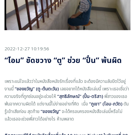
2022-12-27 10:19:56
“โอม” ขัดขวาง “ตู” ช่วย “ปั๋น” พ้นผิด
เพราะแน่ใจแล้วว่าในหนังสือหนังรักเรื่องที่แล้ว จะต้องมีความลับปิดไว้อยู่
งานนี้
“ของขวัญ” (ตู-ต้นตะวัน)
เลยอยากได้หนังสือเล่มนี้ เพราะเธอเชื่อว่า
ความจริงที่ถูกซ่อนอยู่จะช่วยให้
“
สุทธิลักษณ์
” (
ปั๋น-ดริสา
)
พี่สาวของเธอ
พ้นจากความผิดได้ แต่งานนี้ไม่ง่ายอย่างที่คิด เมื่อ
“ภูเขา” (โอม-ภวัต)
ดัน
รู้เข้าเสียก่อน สุดท้าย
“ของขวัญ”
จะได้ครอบครองหนังสือเล่มนี้หรือไม่
แล้วเธอจะช่วยพี่สาวได้อย่างไร ห้ามพลาด