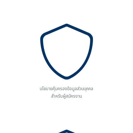
นโยบายคุ้มครองข้อมูลส่วนบุคคล
สำหรับผู้สมัครงาน