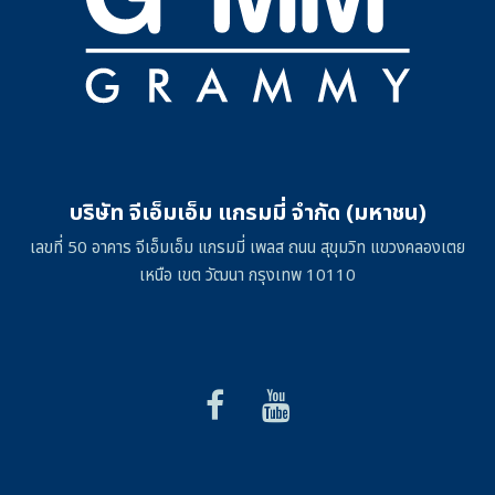
บริษัท จีเอ็มเอ็ม แกรมมี่ จำกัด (มหาชน)
เลขที่ 50 อาคาร จีเอ็มเอ็ม แกรมมี่ เพลส ถนน สุขุมวิท แขวงคลองเตย
เหนือ เขต วัฒนา กรุงเทพ 10110