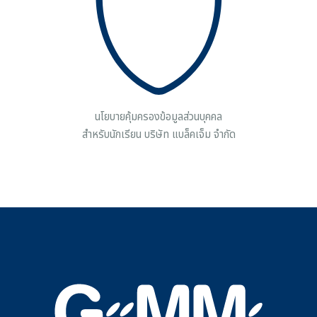
นโยบายคุ้มครองข้อมูลส่วนบุคคล
สำหรับนักเรียน บริษัท แบล็คเจ็ม จำกัด