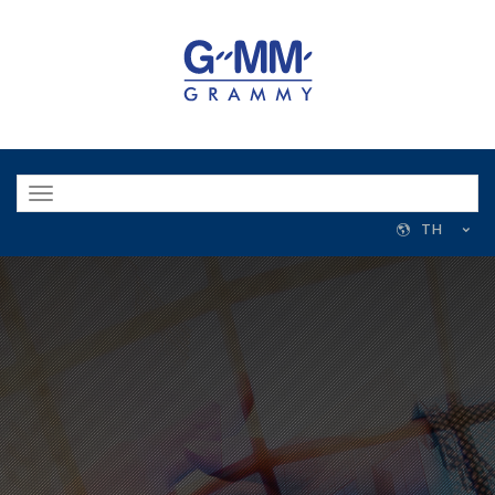
Toggle
navigation
TH