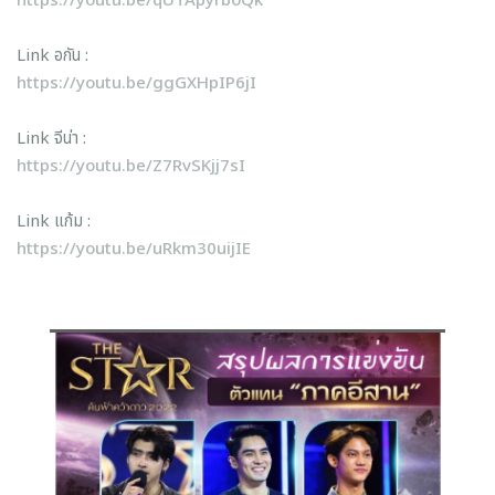
https://youtu.be/qUTApyrboQk
Link อกัน :
https://youtu.be/ggGXHpIP6jI
Link จีน่า :
https://youtu.be/Z7RvSKjj7sI
Link แก้ม :
https://youtu.be/uRkm30uijIE