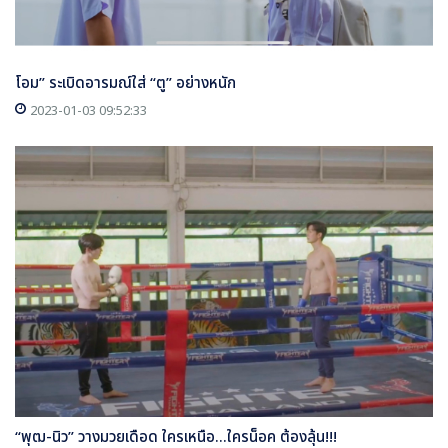
โอม” ระเบิดอารมณ์ใส่ “ตู” อย่างหนัก
2023-01-03 09:52:33
“พุฒ-นิว” วางมวยเดือด ใครเหนือ...ใครน็อค ต้องลุ้น!!!