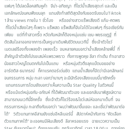
แฟนๆ ได้ปลดล็อคสกินหูคำ จีน่า-อภิชญา ที่โชว์น้ำเสียงสุดเท่ และเป็น
เอกลักษณ์จนคนฟังขนลุก แถมยังทำสถิติสุดปังกับยอดรับชมในTiktok
1ล้าน views ภายใน 1 ชั่วโมง หรืออย่างสาวแร๊พเสียงดี แก้ม-ศตพร
ที่โชว์น้ำเสียงใสๆ ก็เพราะ แร๊พสด แร๊พสับก็จับใจได้ใจแฟนๆ ที่รอเชียร์กัน
เพียบ แต่ที่ทำสาวกรี๊ด หวีดกันหนักก็ต้องหนุ่มแซ่บ เชน-พชรเชฎฐ์ ที่
ตัดสินใจลาออกจากการเป็นครูมาเดิมพันชีวิตบนเวทีนี้ ซึ่งเจ้าตัวโชว์
เมดเลย์ร้องทั้งเพลงช้า เพลงเร็ว จนหลายคนบอกว่าน้ำเสียงคล้ายพี่บี้ ที่
สำคัญเจ้าตัวยังโปรยเสน่ห์แพรวพราว ทั้งการพูดคุย ลีลา ท่าเต้น ทำเอาสาว
น้อยสาวใหญ่โดนตกกันไปเป็นแถบ หรือหนุ่มตัวตึงลุคแบ๊ดบอยอย่าง
อาร์ตติส-ธนากรณ์ ก็คาแรคตอร์เด่นชัด แถมน้ำเสียงก็จัดว่ามีเอกลักษณ์
จนกรรมการ หนุ่ม กะลา บอกว่านานๆ จะมีนักร้องเสียงแบบนี้มาซักครั้ง
แถมกรรมการโดมยังบอกว่าเห็นความเป็น Star Quality ในตัวคนนี้
หรือแม้แต่หนุ่มอกัน-อกัณห์ ที่ได้พัฒนาตัวเอง และขอกลับมาพิสูจน์ความ
สามารถบนเวทีนี้อีกครั้ง ซึ่งเจ้าตัวก็โชว์ร้อง&โชว์เสน่ห์ออกมาเต็มที่ จน
กรรมการหนุ่ม กะลาถึงกับบอกว่า “ผมว่าพัฒนาขึ้นเยอะ และเชื่อว่าพัฒนาต่อ
ได้” 5ตัวแทนภาคอีสานยังแซ่บอีหลีเบอร์นี้ สัปดาห์หน้ากับการ “คัดเลือก
ตัวแทนภาคใต้” จะเจอคนมีฝันเสียงดี ลีลาหรอยแรง ฉายแววความเป็น
Star กันขนาดไหน? ต้องรอชมกัน ทุกวันอาทิตย์ เวลา 18.00 น. ทางช่อง