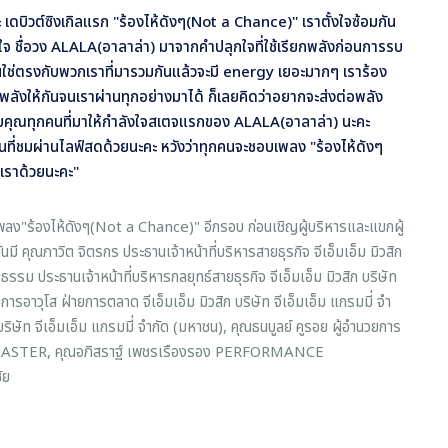
 เดบิวต์ซิงเกิลแรก "ร้องไห้ดังๆ(
Not a Chance)" เราตั้งใจซ้อมกัน
บใจ ชื่อวง ALALA(อาลาล่า) มาจากคำปลุกใจที่ใช้เรียกพลังก่อนการรบ
ันใช่ตรงกับพวกเราที่มารวมกันแล้วจะมี energy เยอะมากๆ เราร้อง
พลังให้กันจนเราผ่านทุกอย่างมาได้ ก็เลยคิดว่าอยากจะส่งต่อพลัง
ขอบคุณทุกคนที่มาให้กำลังใจสเตจแรกของ ALALA(อาลาล่า) นะคะ
่ชมผ่านไลฟ์สดด้วยนะคะ หวังว่าทุกคนจะชอบเพลง "ร้องไห้ดังๆ
เราด้วยนะคะ"
เพลง"ร้องไห้ดังๆ(Not a Chance)" อีกรอบ ก่อนเชิญผู้บริหารและแขกผู้
นมี คุณภาวิต จิตรกร ประธานเจ้าหน้าที่บริหารสายธุรกิจ จีเอ็มเอ็ม มิวสิก
ยธรรม ประธานเจ้าหน้าที่บริหารกลยุทธ์สายธุรกิจ จีเอ็มเอ็ม มิวสิก บริษัท
การอาวุโส ฝ่ายการตลาด จีเอ็มเอ็ม มิวสิก บริษัท จีเอ็มเอ็ม แกรมมี่ จํา
ัท จีเอ็มเอ็ม แกรมมี่ จํากัด (มหาชน), คุณธนบูลย์ คูรอย ผู้อํานวยการ
L MASTER, คุณอภิสราฐ์ เพชรเรืองรอง PERFORMANCE
ัย