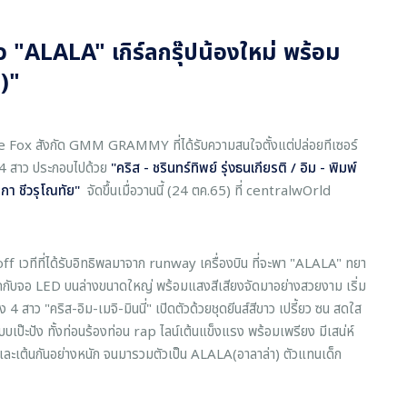
ว "ALALA" เกิร์ลกรุ๊ปน้องใหม่ พร้อม
)"
ite Fox สังกัด GMM GRAMMY ที่ได้รับความสนใจตั้งแต่ปล่อยทีเซอร์
 4 สาว ประกอบไปด้วย
"คริส - ชรินทร์ทิพย์ รุ่งธนเกียรติ / อิม - พิมพ์
ริกา ชีวรุโณทัย"
จัดขึ้นเมื่อวานนี้ (24 ตค.65) ที่ centralwOrld
 เวทีที่ได้รับอิทธิพลมาจาก runway เครื่องบิน ที่จะพา "ALALA" ทยา
กกับจอ LED บนล่างขนาดใหญ่ พร้อมแสงสีเสียงจัดมาอย่างสวยงาม เริ่ม
สาว "คริส-อิม-เมจิ-มินนี่" เปิดตัวด้วยชุดยีนส์สีขาว เปรี้ยว ซน สดใส
ป๊ะปัง ทั้งท่อนร้องท่อน rap ไลน์เต้นแข็งแรง พร้อมเพรียง มีเสน่ห์
และเต้นกันอย่างหนัก จนมารวมตัวเป็น ALALA(อาลาล่า) ตัวแทนเด็ก