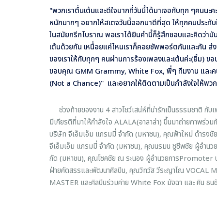
"พวกเราตื่นเต้นและดีใจมากที่วันนี้ได้มาเจอกับทุก ๆคนนะคะ
หนักมากๆ อยากให้สเตจวันนี้ออกมาดีที่สุด ให้ทุกคนประทั
ในสมัยกรีกโบราณ พอเราได้ยินคำนี้ก็รู้สึกชอบและคิดว่าม
เต้นด้วยกัน เหนื่อยแค่ไหนเราก็คอยซัพพอร์ตกันและกัน ส่ง
ของเราให้กับทุกๆ คนผ่านการร้องเพลงและเต้นค่ะ(ยิ้ม) 
ขอบคุณ GMM Grammy, White Fox, พี่ๆ ทีมงาน และคนที
(Not a Chance)" และอยากให้ติดตามเป็นกำลังใจให้พวก
ช่วงท้ายของงาน 4 สาวโชว์เสน่ห์ที่น่ารักเป็นธรรมชาติ กับ
มีเกียรติที่มาให้กำลังใจ ALALA(อาลาล่า) ขึ้นมาถ่ายภาพร่วมกั
บริษัท จีเอ็มเอ็ม แกรมมี่ จํากัด (มหาชน), คุณฟ้าใหม่ ดํารงชั
จีเอ็มเอ็ม แกรมมี่ จํากัด (มหาชน), คุณนรมน ชูชีพชัย ผู้อํานวย
กัด (มหาชน), คุณโชคชัย ณ ระนอง ผู้อํานวยการPromoter บริษ
ฝ่ายคัดสรรและพัฒนาศิลปิน, คุณวิทวัส วีระญาโณ VOCA
MASTER และศิลปินร่วมค่าย White Fox มัจฉา และ คิน ธนช