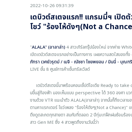
2022-10-26 09:31:39
เดบิวต์สเตจแรก!! แกรมมี่ฯ เปิดตั
โชว์ "ร้องไห้ดังๆ(Not a Chance
"
ALALA" (อาลาล่า)
4 สาวเกิร์ลกรุ๊ปน้องใหม่ จากค่าย Wh
เปิดเดบิวต์สเตจแรกอย่างเป็นทางการ เผยความสดใสของทั้ง
ภัทรา เวศย์วรุตม์ / เมจิ - ณัชชา ไชยพยอม / มินนี่ - บุณฑ
LIVE ชั้น 8 ศูนย์การค้าเซ็นทรัลเวิลด์
เดบิวต์สเตจนี้มาพร้อมคอนเซ็ปต์ไอเดีย Ready to take off
นขึ้นสู่ท้องฟ้า มองเห็นแบบ perspective ได้ 360 องศา บว
งานด้วย VTR แนะนำตัว ALALA(อาลาล่า) จากนั้นก็ถึงเวลาของ 4 
ตามคาแรกเตอร์ โชว์เพลง "ร้องไห้ดังๆ(Not a Chance)" แบบเ
ดึงดูดสะกดทุกสายตา สมกับที่ตลอด 2 ปีทุ่มเทฝึกฝนซ้อมร้อง
สาว Gen ME ซึ่ง 4 สาวพูดถึงงานวันนี้ว่า