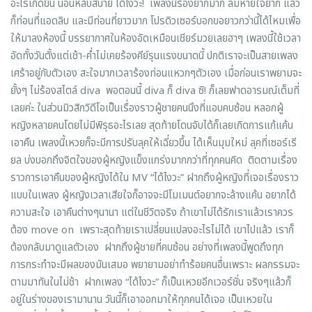
อะไรเกิดขึ้น นอนหลับสบาย ได้ไงวะ! เพลงนี้ร้องยากมาก ลมหายใจยาก แล้ว
ก็ท่อนที่แอดลิบ และมีท่อนที่ยาวมาก โปรดิวเซอร์บอกขอยาวกว่านี้ได้ไหมเพื่อ
ให้มาลงห้องนี้ บรรยากาศในห้องอัดเหมือนเชียร์มวยเลยฮาๆ เพลงนี้ใช้เวลา
อัดทั้งวันตั้งแต่เช้า-ค่ำไม่เคยร้องคีย์รุนแรงขนาดนี้ ปกติเราจะเป็นสายเพลง
เศร้าอยู่กับตัวเอง สะใจมากเวลาร้องท่อนแหวกๆตัวเอง เมื่อก่อนเราพยามจะ
ยั้งๆ ไม่ร้องสไตล์ diva พอตอนนี้ diva ก็ diva ซิ! ก็เลยฟาดอารมณ์เต็มที่
เลยค่ะ ในส่วนมิวสิกวิดีโอเป็นเรื่องราวผู้ชายคนนึงที่แอบคบซ้อน หลอกผู้
หญิงหลายคนโดยไม่มีพิรุธอะไรเลย สุดท้ายโดนจับได้ก็เลยเกิดการแก้แค้น
เอาคืน เพลงนี้เหวยก็จะมีการปรับลุคให้เฉี่ยวขึ้น ได้เห็นมุมใหม่ ลุคที่เซอร์เรี
ยล บ่งบอกถึงจิตใจของผู้หญิงแข็งแกร่งมากกว่าที่ทุกคนคิด ติดตามเรื่อง
ราวการเอาคืนของผู้หญิงได้ใน MV “ได้ไงวะ” ฝากถึงผู้หญิงที่เจอเรื่องราว
แบบในเพลง ผู้หญิงเวลาเสียใจก็อาจจะมีโมเมนต์อยากจะล้างแค้น อยากได้
ความสะใจ เอาคืนต่างๆนานา แต่ในชีวิตจริง ถ้าเขาไม่ได้รักเราแล้วเราควร
ต้อง move on เพราะสุดท้ายเราเปลี่ยนแปลงอะไรไม่ได้ เขาไปแล้ว เราก็
ต้องกลับมาดูแลตัวเอง ฝากถึงผู้ชายที่คบซ้อน อย่างที่เพลงนี้พูดถึงทุก
การกระทำจะมีผลของมันเสมอ พยายามอย่าทำร้อยคนอื่นเพราะ ผลกรรมจะ
ตามมาทันในไม่ช้า ฝากเพลง “ได้ไงวะ” ก็เป็นเหวยอีกเวอร์ชั่น จริงๆแล้วก็
อยู่ในร่างของเรามานาน วันนี้ก็เอาออกมาให้ทุกคนได้เจอ เป็นเหวยใน