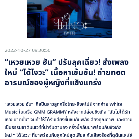
2022-10-27 09:30:56
“เหวยเหวย ฮัน” ปรับลุคเฉี่ยว! ส่งเพลง
ใหม่ “ได้ไงวะ” เนื้อหาเข้มข้น! ถ่ายทอด
อารมณ์ของผู้หญิงที่แข็งแกร่ง
“เหวยเหวย ฮัน” ศิลปินสาวลูกครึ่งไทย-สิงคโปร์ จากค่าย White
Music ในเครือ GMM GRAMMY หลังจากปล่อยซิงเกิล “ฉันไม่ได้รัก
เธอขนาดนั้น” จนทำให้ได้รับเสียงชื่นชมกับพลังเสียงคุณภาพ และความ
เป็นธรรมชาติบนเวทีที่น่าจับตามอง ครั้งนี้กลับมาพร้อมกับซิงเกิล
ใหม่ “ ได้ไงวะ” ที่มาพร้อมกับลุคใหม่สุดเฟียส กับเสียงร้องที่ดุดันและใส่