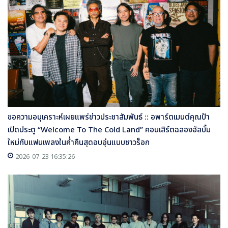
ขอความอนุเคราะห์เผยแพร่ข่าวประชาสัมพันธ์ :: อพาร์ตเมนต์คุณป้า
เปิดประตู “Welcome To The Cold Land” คอนเสิร์ตฉลองอัลบั้ม
ใหม่กับแฟนเพลงในค่ำคืนสุดอบอุ่นแบบชาวร็อก
2026-07-23 16:35:26