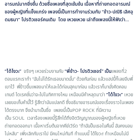
อารมณ์มากยิ่งขึ้น ด้วยชื่อเพลงที่สุดเข้มข้น เนื้อหาที่ถ่ายทอดอารมณ์
ของผู้หญิงที่แข็งแกร่ง เพลงนี้เป็นการทำงานร่วมกับ “ข้าว-ปณิธิ เลิศอุ
ดมธนา” โปรดิวเซอร์คนเดิม โดย เหวยเหวย เล่าถึงเพลงนี้ให้ฟังว่า...
“ได้ไงวะ”
จริงๆ เหวยร่วมงานกับ
“พี่ข้าว- โปรดิวเซอร์” เป็น
เพลงที่2
ตอนแรกเราทำ “ฉันไม่ได้รักเธอขนาดนั้น” ด้วยกันก่อน แล้วแฮปปี้ก็เลยจีบพี่
เขาไว้ พี่ข้าวขึ้นเพลงมาให้และได้ท่อนฮุคมาก่อน แล้วเราก็มานั่งคิดคอน
เทนต์ ไดเรคชั่นว่าจะไปในทิศทางไหน เหมือนมีคำหลุดมาว่า
“ได้ไงวะ”
เหวย
เลยขอเก็บคำนี้ไว้ รู้สึกว่ามันแปลกดี ซึ่งอธิบายอารมณ์ของเรื่องราวในเพลง
ได้ตรงมาก จึงนำมาเป็นชื่อ เพลงนี้เป็นPOP ROCK ที่มีความ
เป็น SOUL เวลาร้องเพลงนี้รู้สึกได้ถึงจิตวิญญาณของผู้หญิงที่เหวย
ถ่ายทอดออกมา เนื้อหาเริ่มต้นจากคีย์เวิร์ด “ถ้าฉันป็นเธอในคืนนี้ ฉันคงนอน
ไม่หลับ” เพิ่งเลิกกับเราไป มีคนใหม่ทันที ทำแบบนี้ ได้ไงวะ! ทำเหมือนไม่มี