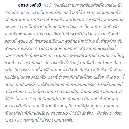
สกาย
-
วงศ์รวี
เผยว่า
“ผมใช้เวลาในการเตรียมตัวเพื่อมาเล่นหนัง
เรื่องนี้นานมาก เพราะเป็นหนังเรื่องแรกด้วยที่ได้มาเล่นกับจีดีเอช ผมทั้ง
ดีใจและตื่นเต้นมากๆ ต้องไปเวิร์คช็อปอย่างหนัก ซึ่งเวิร์คช็อปกับพี่พงศ์นี่
แหละครับ แกเป็นผู้กำกับเป็นคนที่เปิดกว้างมาก เป็นคนทันสมัยเปิดรับ
ความคิดเห็นของพวกเรา เวลาที่ผมไม่เข้าใจว่าทำไมตัวละครกาย ต้องทำ
อย่างนี้ พูดแบบนี้ ถ้าเราขอเปลี่ยนมาพูดอีกอย่างได้ไหม ซึ่งพี่พงศ์ก็จะรับ
ฟังและมาเปลี่ยนแก้ตามความคิดเห็นของนักแสดงเสมอ หนังเรื่องนี้
นอกจากผมได้เป็นพระเอกแล้ว ผมยังขอพี่พงศ์ช่วยทำเบื้องหลัง ขอเป็นผู้
ช่วยซ้อม ช่วยรันกองบ้างในบางครั้ง ได้เรียนรู้งานทั้งเบื้องหน้าและเบื้อง
หลัง เป็นการทำงานที่ผมรู้สึกสนุกมาก มีพลังเกินร้อย หนังเรื่องนี้เหมือน
ผมได้คนในครอบครัวเพิ่ม เวลาที่เข้าฉากกับแก๊งพี่น้องในเรื่อง พี่พลอย, พี่
เหมย, ปันปันยีร์ยีร์ ผมรู้สึกเหมือนเราเป็นพี่น้องกันจริงๆ หรือเล่นกับจูเน่
พี่ต๊ะ พี่ไมเคิล พี่เล็กก็เหมือนกับว่าพวกเราเป็นเพื่อนกันจริงๆ เล่นกับพี่พีช
ก็รู้สึกว่าเขาเท่จริงๆ มันคือเคมีผู้กำกับ นักแสดง ทีมงานที่เข้ากันมากๆ
พวกเราเต็มที่และสนุกกับงานกันมากๆ ก็อยากให้ผู้ชมทุกคนมาสนุกและ
เป็นกำลังใจให้กับหนังเรื่องแรกของผม
OMG!
รักจังวะ
..
ผิดจังหวะ ด้วย
นะครับ
27
ตุลาคมนี้ ในโรงภาพยนตร์ครับ”