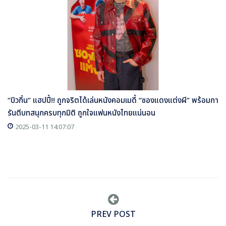
“บิวกิ้น” แฮปปี้!! ถูกจริตได้เล่นหนังคอมเมดี้ “ซองแดงแต่งผี” พร้อมกา
รันตีบทสนุกครบทุกมิติ ถูกใจแฟนหนังไทยแน่นอน
2025-03-11 14:07:07
PREV POST