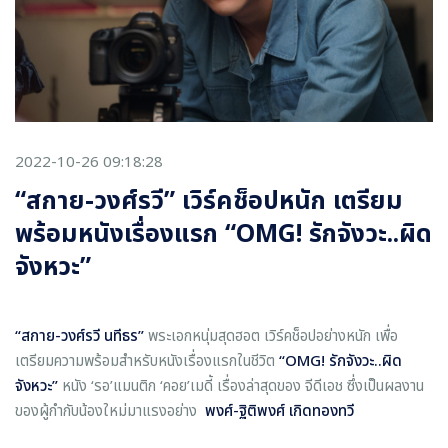
2022-10-26 09:18:28
“สกาย-วงศ์รวี” เวิร์คช็อปหนัก เตรียม
พร้อมหนังเรื่องแรก “OMG! รักจังวะ..ผิด
จังหวะ”
“สกาย
-
วงศ์รวี นทีธร”
พระเอกหนุ่มสุดฮอต เวิร์คช็อปอย่างหนัก เพื่อ
เตรียมความพร้อมสำหรับหนังเรื่องแรกในชีวิต
“
OMG!
รักจังวะ
..
ผิด
จังหวะ”
หนัง ‘รอ’แมนติก ‘คอย’เมดี้ เรื่องล่าสุดของ จีดีเอช ซึ่งเป็นผลงาน
ของผู้กำกับน้องใหม่มาแรงอย่าง
พงศ์
-
ฐิติพงศ์ เกิดทองทวี