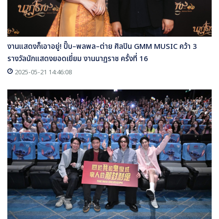
งานแสดงก็เอาอยู่! ปั๊บ–พลพล–ต่าย ศิลปิน GMM MUSIC คว้า 3
รางวัลนักแสดงยอดเยี่ยม งานนาฏราช ครั้งที่ 16
2025-05-21 14:46:08