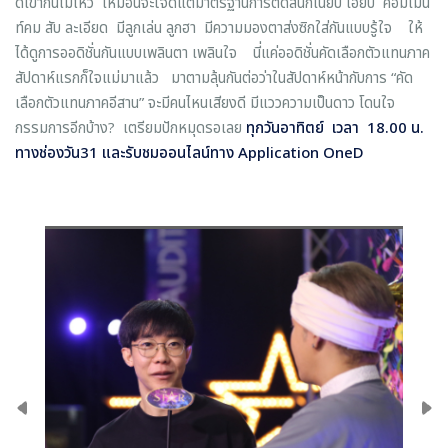
ดีเข้ากันไม่ไหว เหมือนจะใจดีแต่มาตรฐานการตัดสินก็เนี้ยบ เฮี้ยบ คอมเม้น
ท์คม สับ ละเอียด มีลูกเล่น ลูกฮา มีความมองตาส่งซิกใส่กันแบบรู้ใจ ให้
ได้ดูการออดิชั่นกันแบบเพลินตา เพลินใจ นี่แค่ออดิชั่นคัดเลือกตัวแทนภาค
สัปดาห์แรกก็ใจแม่มาแล้ว มาตามลุ้นกันต่อว่าในสัปดาห์หน้ากับการ “คัด
เลือกตัวแทนภาคอีสาน” จะมีคนไหนเสียงดี มีแววความเป็นดาว โดนใจ
กรรมการอีกบ้าง? เตรียมปักหมุดรอเลย
ทุกวันอาทิตย์ เวลา
18.00 น.
ทางช่องวัน31 และรับชมออนไลน์ทาง Application OneD