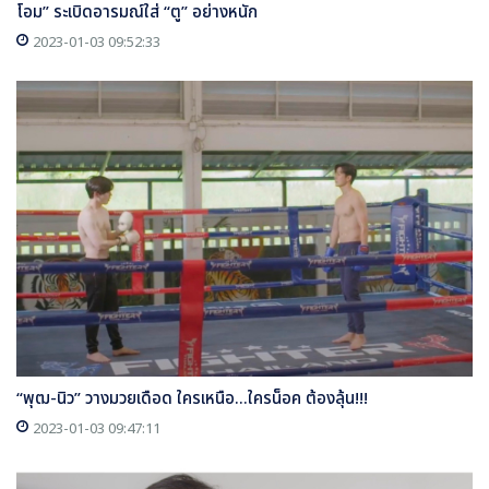
โอม” ระเบิดอารมณ์ใส่ “ตู” อย่างหนัก
2023-01-03 09:52:33
“พุฒ-นิว” วางมวยเดือด ใครเหนือ...ใครน็อค ต้องลุ้น!!!
2023-01-03 09:47:11