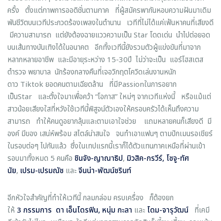
ครั้ง ตั้งแต่ภาพการออดิชั่นตามภาค ที่ผู้สมัครพากันหอบความฝันมาเดิม
พันชีวิตบนเวทีประกวดร้องเพลงในตำนาน เวทีที่ไม่ได้แค่เฟ้นหาคนที่เสียงดี
มีความสามารถ แต่ยังต้องฉายแววความเป็น Star โดดเด่น นำไปต่อยอด
บนเส้นทางบันเทิงได้ในอนาคต อีกทั้งเวทีนี้ยังรวมตัวผู้แข่งขันที่มาจาก
หลากหลายอาชีพ และมีอายุระหว่าง 15-30ปี ไม่ว่าจะเป็น แอร์โฮสเตส
ตำรวจ พยาบาล นักร้องกลางคืนที่เจอวิกฤตโควิดเล่นงานหนัก
ดาว Tiktok ยอดคนตามเฉียดล้าน ที่มีPassionในการอยาก
เป็นStar และตั้งใจมาเพื่อคว้า “โอกาส” ใหม่ๆ จากเวทีแห่งนี้ หรือแม้แต่
สาวน้อยเสียงใสที่หวังใช้เวทีนี้พิสูจน์ตัวเองให้ครอบครัวได้เห็นถึงความ
สามารถ ทำให้คนดูอยากลุ้นและตามเอาใจช่วย แถมหลายคนก็เสียงดี มี
องค์ มีของ เสน่ห์พร้อม สไตล์น่าสนใจ จนทำเอาแฟนๆ ตามปักเมนรอเชียร์
ในรอบต่อๆ ไปกันแล้ว ซึ่งในเทปแรกนี้เราก็ได้ตัวแทนภาคเหนือที่ผ่านเข้า
รอบมาทั้งหมด 5 คนคือ
ชินจัง
-ญาณาธิป
,
มิวสิค
-กรวีร์, โซจู-ทัศ
นัย
,
เปรม
-เปรมณัช
และ
จีนน่า
-พัฒน์ชรินท์
อีกหัวใจสำคัญที่ทำให้เวทีนี้ กลมกล่อม ครบเครื่อง ก็ต้องยก
ให้
3 กรรมการ ดา เอ็นโดรฟิน, หนุ่ม กะลา
และ
โดม
-จารุวัฒน์
ที่เคมี