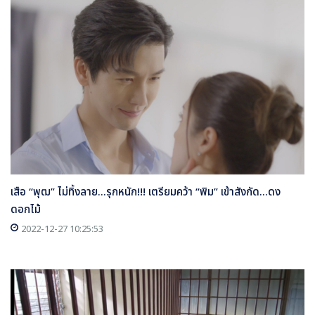
เสือ “พุฒ” ไม่ทิ้งลาย...รุกหนัก!!! เตรียมคว้า “พิม” เข้าสังกัด...ดง
ดอกไม้
2022-12-27 10:25:53