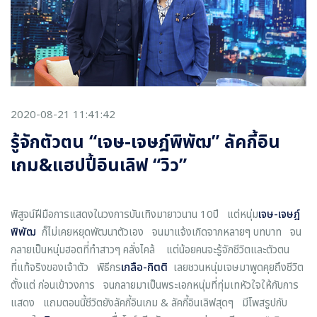
2020-08-21 11:41:42
รู้จักตัวตน “เจษ-เจษฎ์พิพัฒ” ลัคกี้อิน
เกม&แฮปปี้อินเลิฟ “วิว”
พิสูจน์ฝีมือการแสดงในวงการบันเทิงมายาวนาน 10ปี แต่หนุ่ม
เจษ-เจษฎ์
พิพัฒ
ก็ไม่เคยหยุดพัฒนาตัวเอง จนมาแจ้งเกิดจากหลายๆ บทบาท จน
กลายเป็นหนุ่มฮอตที่ทำสาวๆ คลั่งไคล้ แต่น้อยคนจะรู้จักชีวิตและตัวตน
ที่แท้จริงของเจ้าตัว พิธีกร
เกลือ-กิตติ
เลยชวนหนุ่มเจษมาพูดคุยถึงชีวิต
ตั้งแต่ ก่อนเข้าวงการ จนกลายมาเป็นพระเอกหนุ่มที่ทุ่มเทหัวใจให้กับการ
แสดง แถมตอนนี้ชีวิตยังลัคกี้อินเกม & ลัคกี้อินเลิฟสุดๆ มีโพสรูปกับ