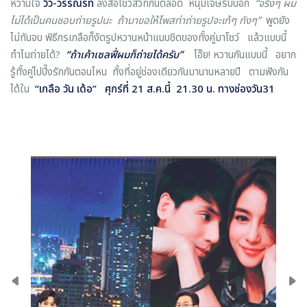
หวานใจ
วิว-วรรณรท
ลงสื่อโชว์สวีทกันตลอด หนุ่มเจษรีบบอก
“จริงๆ ผม
ไม่ได้เป็นคนชอบถ่ายรูปนะ ถ้ามาขอให้โพสท่าถ่ายรูปจะเก้ๆ กังๆ”
พูดยัง
ไม่ทันจบ พิธีกรเกลือก็งัดรูปหวานหน้าแนบชิดของทั้งคู่มาโชว์ แล้วแบบนี้
ทำไมถ่ายได้?
“ถ้าเค้าเซลฟี่ผมก็ถ่ายได้ครับ”
โอ๊ย! หวานกันแบบนี้ อยาก
รู้ทั้งคู่ไปปิ๊งรักกันตอนไหน ทั้งที่อยู่ช่องเดียวกันมานานหลายปี ตามฟังกัน
ได้ใน
“เกลือ วัน เด้อ”
ศุกร์ที่
21 ส.ค.นี้ 21.30 น. ทางช่องวัน31