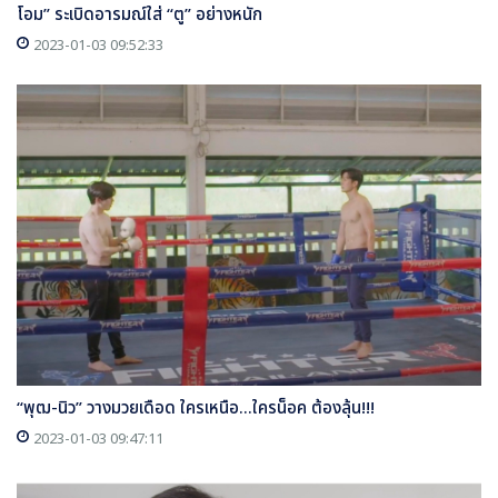
โอม” ระเบิดอารมณ์ใส่ “ตู” อย่างหนัก
2023-01-03 09:52:33
“พุฒ-นิว” วางมวยเดือด ใครเหนือ...ใครน็อค ต้องลุ้น!!!
2023-01-03 09:47:11