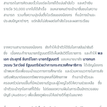
สามารถในการคิดเลขเร็วในแต่ละโจทย์ได้แม่นยำฉับไว และคว้าเงิน
รางวัล 50,000 บาทไปได้สำเร็จ จนหลายคนต่างเข้ามาชื่นชมในความ
สามารถ รวมทั้งความมุ่งมั่นตั้งใจเรียนของน้องกร ที่แม้ทางบ้านจะ
ประสบปัญหาต่างๆ แต่กลับไม่ส่งผลต่อกำลังใจและผลการเรียน
จากความสามารถของน้องกร ยังทำให้เจ้าตัวได้รับโอกาสอันน่ายินดี
ยิ่ง เมื่อคณะทำงานนายกรัฐมนตรีได้เห็นคลิปวิดีโอรายการ และทำให้
พล
เอก ประยุทธ์ จันทร์โอชา นายกรัฐมนตรี
มอบหมายมายัง
นางกนก
วรรณ วิลาวัลย์ รัฐมนตรีช่วยว่าการกระทรวงศึกษาธิการ
ได้เชิญน้องกร
เข้าพบหารือเพื่อแนะนำแนวทางการศึกษาต่อ และร่วมหาแนวทางในการส่ง
เสริมพัฒนาต่อยอดทรัพยากรบุคคลที่มีศักยภาพ ทำเอาเจ้าตัวและ
ครอบครัวปลาบปลื้มที่มีหน่วยงานรัฐและผู้ใหญ่ใจดีให้ความช่วยเหลือ ซึ่ง
เจ้าตัวจะนำทุกโอกาสที่ได้รับ ไปต่อยอดความฝันในการเป็นนักตรวจสอบ
บัญชี (Auditor) เพื่อเลี้ยงดูพ่อแม่ให้อย่างดีที่สุดในอนาคต