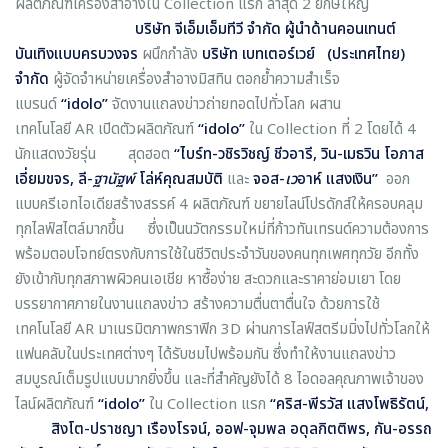
ผลิตภัณฑ์เครื่องสำอางใน Collection แรก ล่าสุด 2 ยักษ์ใหญ่
บริษัท จีเอ็มเอ็มทีวี จำกัด
ผู้นำด้านคอนเทนต์
บันเทิงแบบครบวงจร
ผนึกกำลัง
บริษัท เบทเตอร์เวย์ (ประเทศไทย)
จำกัด
ผู้จัดจำหน่ายเครื่องสำอางมิสทิน ตอกย้ำความสำเร็จ
แบรนด์
“
idolo”
จัดงานแถลงข่าวถ่ายทอดไปทั่วโลก ผสาน
เทคโนโลยี AR เปิดตัวผลิตภัณฑ์
“
idolo”
ใน Collection ที่ 2 โดยได้ 4
นักแสดงวัยรุ่น สุดฮอต
“ไบร์ท-วชิรวิชญ์ ชีวอารี
, วิน-เมธวิน โอภาส
เอี่ยมขจร, ลี-
ฐานัฐพ์
โล่ห์คุณสมบัติ
และ
จอส-
เว
อาห์ แสงเงิน”
ออก
แบบครีเอทไอเดียสร้างสรรค์ 4 ผลิตภัณฑ์ ขยายไลน์โปรดักส์ให้ครอบคลุม
ทุกไลฟ์สไตล์มากขึ้น ซึ่งเป็นนวัตกรรมใหม่ที่ก้าวทันเทรนด์ความต้องการ
พร้อมตอบโจทย์ตรงกับการใช้ในชีวิตประจำวันของคนทุกเพศทุกวัย อีกทั้ง
ยังเข้ากับทุกสภาพผิวคนเอเชีย หาซื้อง่าย สะดวกและราคาย่อมเยา โดย
บรรยากาศภายในงานแถลงข่าว สร้างความตื่นตาตื่นใจ ด้วยการใช้
เทคโนโลยี AR มาเนรมิตภาพกราฟิก 3D ผ่านการไลฟ์สตรีมมิ่งไปทั่วโลกให้
แฟนคลับในประเทศต่างๆ ได้รับชมไปพร้อมกัน ซึ่งทำให้งานแถลงข่าว
สมบูรณ์เต็มรูปแบบมากยิ่งขึ้น และที่สำคัญยังได้ 8 ไอดอลคุณภาพเจ้าของ
ไลน์ผลิตภัณฑ์
“
idolo”
ใน Collection แรก
“
คริส-พีรวัส แสงโพธิรัตน์,
สิงโต-ปราชญา เรืองโรจน์, ออฟ-จุมพล อดุลกิตติพร, กัน-อรรถ