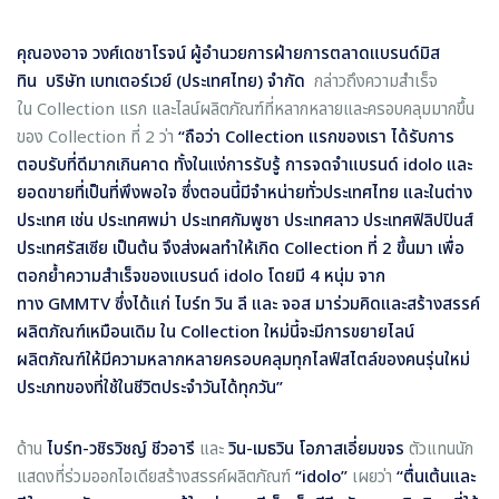
คุณองอาจ วงศ์เดชาโรจน์
ผู้อำนวยการฝ่ายการตลาดแบรนด์มิส
ทิน
บริษัท เบทเตอร์เวย์ (ประเทศไทย) จำกัด
กล่าวถึงความสำเร็จ
ใน Collection แรก และไลน์ผลิตภัณฑ์ที่หลากหลายและครอบคลุมมากขึ้น
ของ Collection ที่ 2 ว่า
“
ถื
อว่า
Collection แรกของเรา ได้รับการ
ตอบรับที่ดีมากเกินคาด ทั้ง
ในแง่การรับรู้ การจดจำแบรนด์
idolo
และ
ยอดขายที่เป็นที่พึงพอใจ ซึ่งตอนนี้มีจำหน่ายทั่วประเทศไทย และในต่าง
ประเทศ เช่น ประเทศพม่า ประเทศกัมพูชา ประเทศลาว ประเทศฟิลิปปินส์
ประเทศรัสเซีย เป็นต้น จึงส่งผลทำให้เกิด
Collection
ที่
2
ขึ้นมา เพื่อ
ตอกย้ำความสำเร็จของแบรนด์
idolo
โดยมี 4 หนุ่ม จาก
ทาง
GMMTV
ซึ่งได้แก่ ไบร์ท วิน ลี และ จอส มาร่วมคิดและสร้างสรรค์
ผลิตภัณฑ์เหมือนเดิม ใน
Collection
ใหม่นี้จะมีการขยายไลน์
ผลิตภัณฑ์ให้มีความหลากหลายครอบคลุมทุกไลฟ์สไตล์ของคนรุ่นใหม่
ประเภทของที่ใช้ในชีวิตประจำวันได้ทุกวัน
”
ด้าน
ไบร์ท-วชิรวิชญ์ ชีวอารี
และ
วิน-เมธวิน โอภาสเอี่ยมขจร
ตัวแทนนัก
แสดงที่ร่วมออกไอเดียสร้างสรรค์ผลิตภัณฑ์
“
idolo”
เผยว่า
“ตื่นเต้นและ