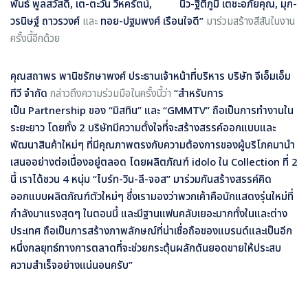
พันธ์ พูลสวัสดิ์, เต-ตะวัน วิหครัตน์, นิว-ฐิติภูมิ เตชะอภัยคุณ, มุก-
วรนิษฐ์ ถาวรวงศ์
และ
ทอย-ปฐมพงศ์ เรือนใจดี”
มาร่วมสร้างสีสันในงาน
ครั้งนี้อีกด้วย
คุณสถาพร พานิชรักษาพงศ์
ประธานเจ้าหน้าที่บริหาร
บริษัท จีเอ็มเอ็ม
ทีวี จำกัด
กล่าวถึงความร่วมมือในครั้งนี้ว่า
“สำหรับการ
เป็น
Partnership ของ “มิสทิน” และ “GMMTV” ถือเป็นการทำงานใน
ระยะยาว โดยทั้ง 2 บริษัทมีความตั้งใจที่จะสร้างสรรค์ออกแบบและ
พัฒนาสินค้าใหม่ๆ ที่มีคุณภาพตรงกับความต้องการของผู้บริโภคมานำ
เสนออย่างต่อเนื่องอยู่ตลอด โดยผลิตภัณฑ์ idolo ใน Collection ที่ 2
นี้ เราได้ชวน 4 หนุ่ม “ไบร์ท-วิน-ลี-จอส” มาร่วมกันสร้างสรรค์คิด
ออกแบบผลิตภัณฑ์ตัวใหม่ๆ ซึ่งเรามองว่าพวกเค้าคือนักแสดงรุ่นใหม่ที่
กำลังมาแรงสุดๆ ในตอนนี้ และมีฐานแฟนคลับเยอะมากทั้งในและต่าง
ประเทศ
ถือเป็นการสร้างภาพลักษณ์ที่น่าเชื่อถือของแบรนด์และเป็นอีก
หนึ่งกลยุทธ์ทางการตลาดที่จะช่วยกระตุ้นผลักดันยอดขายให้ประสบ
ความสำเร็จอย่างแน่นอนครับ”