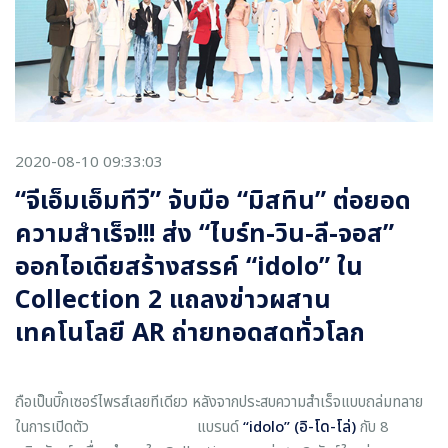
2020-08-10 09:33:03
“จีเอ็มเอ็มทีวี” จับมือ “มิสทิน” ต่อยอด
ความสำเร็จ!!! ส่ง “ไบร์ท-วิน-ลี-จอส”
ออกไอเดียสร้างสรรค์ “idolo” ใน
Collection 2 แถลงข่าวผสาน
เทคโนโลยี AR ถ่ายทอดสดทั่วโลก
ถือเป็นบิ๊กเซอร์ไพรส์เลยทีเดียว หลังจากประสบความสำเร็จแบบถล่มทลาย
ในการเปิดตัว แบรนด์
“
idolo” (อิ-โด-โล่)
กับ 8