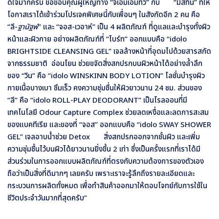
ดีใจมากครับ ขอขอบคุณผู้ใหญ่ทาง “จีเอ็มเอ็มทีวี” กับ “มิสทิน” ที่ให้
โอกาสเราได้เข้าร่วมโปรเจคพิเศษนี้กับเพื่อนๆ ในสังกัดอีก 2 คน คือ
“ลี-
ฐานัฐพ์
” และ “จอส-เวอาห์” เป็น 4 ผลิตภัณฑ์ ที่ดูแลและบำรุงทั้งผิว
หน้าและผิวกาย อย่างผลิตภัณฑ์ที่ “ไบร์ท” ออกแบบคือ “
idolo
BRIGHTSIDE CLEANSING GEL” เจลล้างหน้าที่อุดมไปด้วยสารสกัด
จากธรรมชาติ อ่อนโยน ช่วยขจัดสิ่งสกปรกบนผิวหน้าได้อย่างล้ำลึก
ของ “วิน” คือ “idolo WINSKINN BODY LOTION” โลชั่นบำรุงผิว
กายเนื้อบางเบา ซึมเร็ว คงความชุ่มชื่นให้ผิวยาวนาน 24 ชม. ส่วนของ
“ลี” คือ “idolo ROLL-PLAY DEODORANT” เป็นโรลออนที่มี
เทคโนโลยี Odour Capture Complex ช่วยลดเหงื่อและลดการสะสม
ของแบคทีเรีย และของที่ “จอส” ออกแบบคือ “idolo SWAY SHOWER
GEL” เจลอาบน้ำช่วย Detox สิ่งสกปรกออกจากชั้นผิว และเพิ่ม
ความชุ่มชื้นไว้บนผิวได้ยาวนานยิ่งขึ้น 2 เท่า ซึ่งเป็นครั้งแรกที่เราได้มี
ส่วนร่วมในการออกแบบผลิตภัณฑ์ที่ตรงกับความต้องการของตัวเอง
ถือว่าเป็นสิ่งที่ดีมากๆ เลยครับ เพราะเราจะรู้ลึกถึงรายละเอียดและ
กระบวนการผลิตทั้งหมด เพื่อทำสินค้าออกมาให้ตอบโจทย์กับการใช้ใน
ชีวิตประจำวันมากที่สุดครับ”