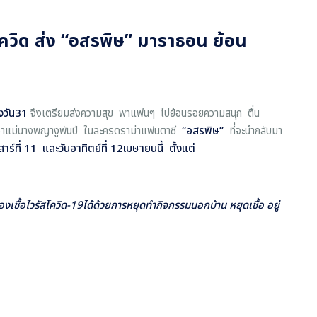
โควิด ส่ง “อสรพิษ” มาราธอน ย้อน
งวัน
31
จึงเตรียมส่งความสุข พาแฟนๆ ไปย้อนรอยความสนุก ตื่น
งเจ้าแม่นางพญางูพันปี ในละครดราม่าแฟนตาซี
“
อสรพิษ
”
ที่จะนำกลับมา
สาร์ที่
11
และวันอาทิตย์ที่
12
เมษายนนี้ ตั้งแต่
เชื้อไวรัสโควิด-
19
ได้ด้วยการหยุดทำกิจกรรมนอกบ้าน หยุดเชื้อ อยู่