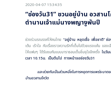
2020-04-07 15:34:35
“ช่องวัน31” ชวนอยู่บ้าน อวสาน
ตำนานเจ้าแม่นางพญางูพันปี
ช่วงร่วมรณรงค์ให้คนไทย
“
อยู่บ้าน หยุดเชื้อ เพื่อชาติ
”
ช่อ
เต้น เร้าใจ กับเรื่องราวความรักที่เต็มไปด้วยแรงแค้น ขอ
ให้แฟนๆ ได้รับชมกันแบบมาราธอนเต็มอิ่มจุใจอีกครั้ง
ในวันเ
เวลา
10.15
น. เป็นต้นไป
ทางหน้าจอช่องวัน
31
และช่วยกันเป็นส่วนหนึ่งในการหยุดการแพร่ระบาดของ
บ้านอวสานโควิด