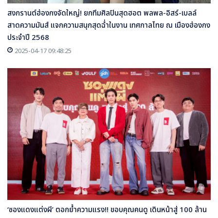
สงกรานต์ฮ่องกงจัดใหญ่! ยกทีมศิลปินสุดฮอต พลพล-อิสร์-เบลล์
สาดความมันส์ แจกความสนุกสุดฉ่ำในงาน เทศกาลไทย ณ เมืองฮ่องกง
ประจำปี 2568
2025-04-17 09:48:25
‘ซองแดงแต่งผี’ ตอกย้ำความแรง!! ขอบคุณคนดู เดินหน้าสู่ 100 ล้าน