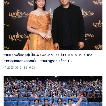
งานแสดงก็เอาอยู่! ปั๊บ–พลพล–ต่าย ศิลปิน GMM MUSIC คว้า 3
รางวัลนักแสดงยอดเยี่ยม งานนาฏราช ครั้งที่ 16
2025-05-21 14:46:08