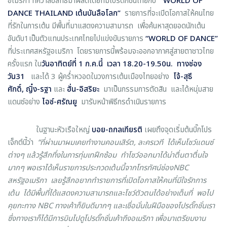
อเมริกา
ที่คว้าลิขสิทธิ์มาผลิตโดยทีมโปรดั๊กชั่นไทยกับ
“
WORLD OF
DANCE THAILAND
เต้นบันลือโลก
”
รายการที่จะเปิดโอกาสให้คนไทย
ที่รักในการเต้น มีพื้นที่มาแสดงความสามารถ เพื่อค้นหาสุดยอดนักเต้น
อันดับ1เป็นตัวแทนประเทศไทยไปแข่งขันรายการ
“WORLD OF DANCE”
ที่ประเทศสหรัฐอเมริกา โดยรายการนี้พร้อมจะออกอากาศสู่สายตาชาวไทย
ครั้งแรก ใน
วันอาทิตย์ที่ 1 ก.ค.นี้ เวลา 18.20-19.50น. ทางช่อง
วัน31
และได้ 3 ผู้คร่ำหวอดในวงการเต้นเมืองไทยอย่าง
โจ้-สุธี
ศักดิ์, ญิ๋ง-รฐา
และ
ฮั่น-อิสริยะ
มาเป็นกรรมการตัดสิน และได้หนุ่มสาย
แดนซ์อย่าง
ไอซ์-ศรัณยู
มารับหน้าพิธีกรดำเนินรายการ
ในฐานะหัวเรือใหญ่
บอย-ถกลเกียรติ
เผยถึงจุดเริ่มต้นบิ๊กโปร
เจ็กต์นี้ว่า
“ที่ผ่านมาผมเคยทำงานคอนเสิร์ต, ละครเวที ได้เห็นโชว์แดนซ์
ต่างๆ แล้วรู้สึกทึ่งในการทุ่มเทฝึกซ้อม ทำโชว์ออกมาได้น่าตื่นตาตื่นใจ
มากๆ พอเราได้เห็นรายการประกวดเต้นนี้จากโทรทัศน์ช่องNBC
สหรัฐอเมริกา เลยรู้สึกอยากทำรายการที่เปิดโอกาสให้คนที่มีใจรักการ
เต้น ได้มีพื้นที่ได้แสดงความสามารถและโชว์ตัวตนได้อย่างเต็มที่ พอไป
คุยกะทาง NBC ทางเค้าก็ยินดีมากๆ และเชื่อมั่นในฝีมือของโปรดั๊กชั่นเรา
ซึ่งทางเราก็ได้มีการบินไปดูโปรดั๊กชั่นเค้าถึงอเมริกา เพื่อมาเตรียมงาน