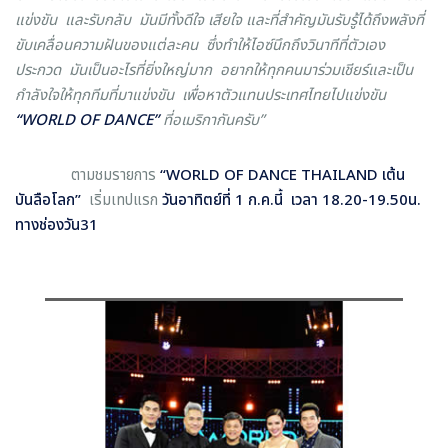
แข่งขัน และรับกลับ มันมีทั้งดีใจ เสียใจ และที่สำคัญมันรับรู้ได้ถึงพลังที่
ขับเคลื่อนความฝันของแต่ละคน ซึ่งทำให้ไอซ์นึกถึงวินาทีที่ตัวเอง
ประกวด มันเป็นอะไรที่ยิ่งใหญ่มาก อยากให้ทุกคนมาร่วมเชียร์และเป็น
กำลังใจให้ทุกทีมที่มาแข่งขัน เพื่อหาตัวแทนประเทศไทยไปแข่งขัน
“WORLD OF DANCE”
ที่อเมริกากันครับ”
ตามชมรายการ
“
WORLD OF DANCE THAILAND
เต้น
บันลือโลก
”
เริ่มเทปแรก
วันอาทิตย์ที่ 1 ก.ค.นี้ เวลา 18.20-19.50น.
ทางช่องวัน31