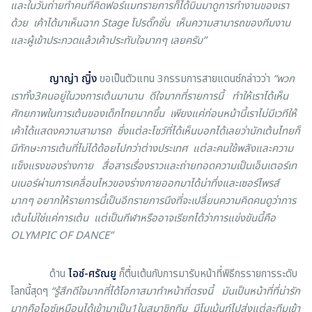
และในวันถ่ายทำคนที่คิดฟอร์แมทรายการก็ได้บินมาดูการทำงานของเรา
ด้วย เค้าได้มาเห็นฉาก Stage โปรดั๊กชั่น เห็นความสามารถของทีมงาน
และผู้เข้าประกวดแล้วเค้าประทับใจมากๆ เลยครับ”
ญาญ่า ญิ๋ง
ขอเป็นตัวแทน 3กรรมการสายแดนซ์กล่าวว่า
“พวก
เราทั้ง3คนอยู่ในวงการเต้นมานาน ดีใจมากที่รายการนี้ ทำให้เราได้เห็น
ศักยภาพในการเต้นของเด็กไทยมากขึ้น เพียงแค่ก่อนหน้านี้เราไม่มีเวทีให้
เค้าได้แสดงความสามารถ ซึ่งแต่ละโชว์ที่ได้เห็นบอกได้เลยว่านักเต้นไทยก็
มีทักษะการเต้นที่ไม่ได้ด้อยไปกว่าต่างประเทศ แต่ละคนใช้พลังและความ
แข็งแรงของร่างกาย สื่อสารเรื่องราวและถ่ายทอดความเป็นเอ็นเตอร์เท
นเนอร์ผ่านการเคลื่อนไหวของร่างกายออกมาได้น่าทึ่งและเซอร์ไพรส์
มากๆ อยากให้รายการนี้เป็นอีกรายการนึงที่จะเปลี่ยนความคิดคนดูว่าการ
เต้นไม่ใช่แค่การเต้น แต่เป็นกีฬาหรืออาจเรียกได้ว่าการแข่งขันนี้คือ
OLYMPIC OF DANCE”
ด้าน
ไอซ์-ศรัณยู
ก็ตื่นเต้นกับการมารับหน้าที่พิธีกรรายการระดับ
โลกนี้สุดๆ
“รู้สึกดีใจมากที่ได้โอกาสมาทำหน้าที่ตรงนี้ มันเป็นหน้าที่ที่น่ารัก
มากคือไอซ์เหมือนได้เข้ามาเป็น1ในสมาชิกทีม มีโมเม้นท์ไปส่งแต่ละทีมเข้า