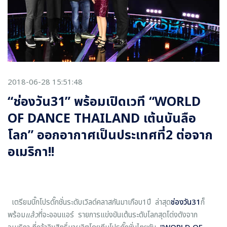
2018-06-28 15:51:48
“ช่องวัน31” พร้อมเปิดเวที “WORLD
OF DANCE THAILAND เต้นบันลือ
โลก” ออกอากาศเป็นประเทศที่2 ต่อจาก
อเมริกา!!
เตรียมบิ๊กโปรดั๊กชั่นระดับเวิลด์คลาสกันมาเกือบ1ปี ล่าสุด
ช่องวัน31
ก็
พร้อม
แล้ว
ที่จะออนแอร์ รายการแข่งขันเต้นระดับโลกสุดโด่งดังจาก