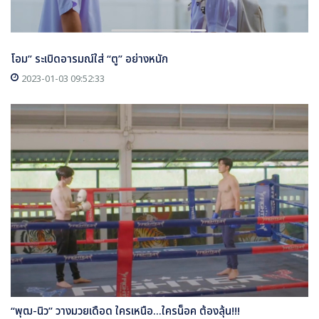
โอม” ระเบิดอารมณ์ใส่ “ตู” อย่างหนัก
2023-01-03 09:52:33
“พุฒ-นิว” วางมวยเดือด ใครเหนือ...ใครน็อค ต้องลุ้น!!!