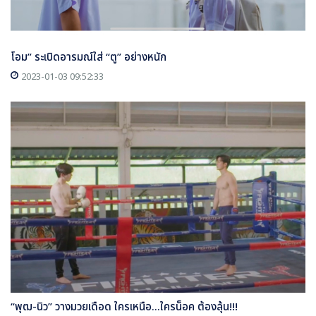
โอม” ระเบิดอารมณ์ใส่ “ตู” อย่างหนัก
2023-01-03 09:52:33
“พุฒ-นิว” วางมวยเดือด ใครเหนือ...ใครน็อค ต้องลุ้น!!!