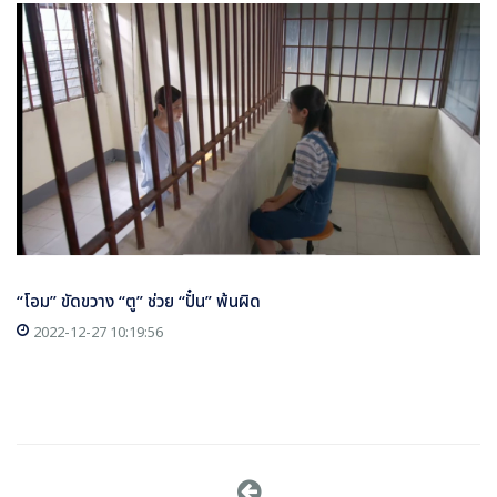
“โอม” ขัดขวาง “ตู” ช่วย “ปั๋น” พ้นผิด
2022-12-27 10:19:56