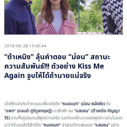
2018-06-28 15:40:44
“ต้าเหนิง” ลุ้นคำตอบ “ม่อน” สถานะ
ความสัมพันธ์!!! ตัวอย่าง Kiss Me
Again จูบให้ได้ถ้านายแน่จริง
เปิดศึกแข่งกันทำคะแนนเพื่อแย่งชิง
“หมอแมท”
(
ม่อน-ธนัชชัย)
กับ
“แพท” (แอมป์-ภูริกูลกฤษฎ์)
มาสักพัก จน
“แสนซน”
(
ต้าเหนิง-กัญญา
วีร์)
ชวนทั้งคู่เล่นเกมส์พูดความจริง และกินเหล้าเมาเผลอพูดความในใจออก
มาว่าตัวเองยังรู้สึกดีกับ
“หมอแมท”
ล่าสุดอดีตแฟนของ
“แสนซน”
อย่าง