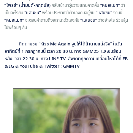
“ไพรซ์” (น้ำมนต์-กฤตนัย)
กลับเข้ามาวุ่นวายแถมคาดคั้น
“หมอแมท”
ว่า
เป็นอะไรกับ
“แสนซน”
พร้อมประกาศว่าตัวเองคบอยู่กับ
“แสนซน”
งานนี้
“หมอแมท”
จะตอบคำถามถึงสถานะตัวเองกับ
“แสนซน”
ว่าอย่างไร ร่วมลุ้น
ไปพร้อมๆ กัน
ติดตามชม “Kiss Me Again จูบให้ได้ถ้านายแน่จริง” ในวัน
อาทิตย์ที่ 1 กรกฎาคมนี้ เวลา 20.30 น. ทาง GMM25 และชมย้อน
หลัง เวลา 22.30 น. ทาง LINE TV อัพเดททุกความเคลื่อนไหวได้ที่ FB
& IG & YouTube & Twitter : GMMTV