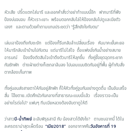
หัวเสีย ปรี๊ดแตกใส่มารี และออกคำสั่งว่าอย่าทำแบบนี้อีก ฟากมารีที่ฟัง
ป้องบ่นจนจบ ก็หัวเราะเยาะ พร้อมตอกกลับไล่ให้ป้องกลับไปดูแลเมียตัว
เอง!! และตามด้วยคำถามแกมประชดว่า “รู้สึกยังไงกับตน”
เล่นเอาป้องถึงกับชะงัก แต่ป้องก็รีบกลับลำเปลี่ยนเรื่อง หันมาคะยั้นคะยอ
ให้มารีกลับเข้าบ้านไปกับตน แต่มารีไม่ใส่ใจ ดื้อแพ่งนั่งกินน้ำอย่างสบาย
อารมณ์ ป้องจึงตัดสินใจเข้าดึงตัวมารีให้ลุกขึ้น ทั้งคู่ยื้อยุดฉุดกระชาก
กันซักพัก ต่างฝ่ายต่างก็เซถลาล้มลง ไปนอนแนบชิดกันอยู่ที่พื้น ผู้กำกับสั่ง
ตากล้องเก็บภาพ
ทั้งคู่นอนส่งสายตาให้กันอยู่สักพัก ก็ให้คิวทั้งคู่จูบกันอย่างดูดดื่ม เป็นอันเสร็จ
สิ้น โอ๊ยตาย..เปิดศึกนัวกันกลางที่สาธารณะแบบนี้แล้ว เรื่องราวจะเป็น
อย่างไรต่อไป? แฟนๆ ทีมเมียหลวงต้องจับตาดูให้ดี
ว่าสาว
บี
-
น้ำทิพย์
จะจับพิรุธสามี กับ น้องสาวได้ยังไง? ตามชมฉากนี้ ได้ใน
ละครดราม่าสุดเผ็ดร้อน
“
เมีย2018
”
ออกอากาศคืน
วันอังคารที่
19