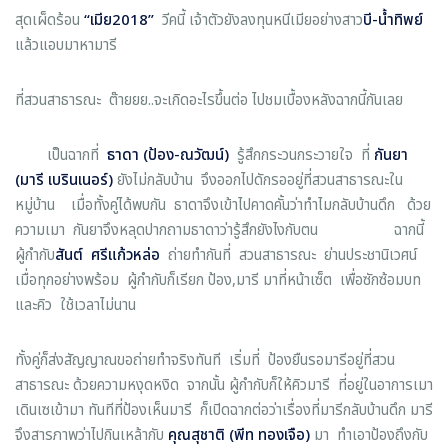
สุดเผ็ดร้อน
“
เมีย2018
”
วีคนี้ เจ้าตัวยังลงทุนหนีเมียอย่างสาว
บี
-
น้ำทิพย์
แล้วแอบมาหามารี
ที่สวนสาธารณะ ต๊ายยย..จะเกิดอะไรขึ้นต่อ ไปชมเบื้องหลังฉากนี้กันเลย
เป็นฉากที่
ธาดา
(
ป้อง
-
ณวัฒน์
)
รู้สึกกระวนกระวายใจ ที่
กันยา
(
มารี เบรินเนอร์
)
ยังไม่กลับบ้าน จึงออกไปดักรออยู่ที่สวนสาธารณะใน
หมู่บ้าน เมื่อทั้งคู่ได้พบกัน ธาดาจึงเข้าไปคาดคั้นว่าทำไมกลับบ้านดึก ด้วย
ความเมา กันยาจึงหลุดปากถามธาดาว่ารู้สึกยังไงกับตน ฉากนี้
ผู้กำกับ
สันต์ ศรีแก้วหล่อ
ถ่ายทำกันที่ สวนสาธารณะ ย่านประชานิเวศน์
เมื่อทุกอย่างพร้อม ผู้กำกับก็เรียก ป้อง,มารี มาที่หน้าเซ็ต เพื่อซักซ้อมบท
และคิว ใช้เวลาไม่นาน
ทั้งคู่ก็ส่งสัญญาณขอถ่ายทำจริงทันที เริ่มที่ ป้องยืนรอมารีอยู่ที่สวน
สาธารณะ ด้วยความหงุดหงิด จากนั้น ผู้กำกับก็ให้คิวมารี ที่อยู่ในอาการเมา
เดินเซเข้ามา ทันทีที่ป้องเห็นมารี ก็เปิดฉากต่อว่าเรื่องที่มารีกลับบ้านดึก มารี
จึงสารภาพว่าไปกินเหล้ากับ
คุณสุชาติ
(
พีท ทองเจือ
)
มา ทำเอาป้องถึงกับ