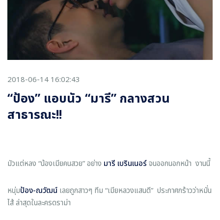
2018-06-14 16:02:43
“ป้อง” แอบนัว “มารี” กลางสวน
สาธารณะ!!
มัวแต่หลง “น้องเมียคนสวย” อย่าง
มารี เบรินเนอร์
จนออกนอกหน้า งานนี้
หนุ่ม
ป้อง
-
ณวัฒน์
เลยถูกสาวๆ ทีม “เมียหลวงแสนดี” ประกาศกร้าวว่าหมั่น
ไส้ ล่าสุดในละครดราม่า