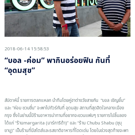
2018-06-14 15:58:53
“บอล -ค่อม” พากินอร่อยฟิน กันที่
“อุดมสุข”
สัปดาห์นี้ รายการตลกแหลก นำทีมโดยคู่ฮาต่างวัยสายกิน “บอล เชิญยิ้ม”
และ “ค่อม ชวนชื่น” จะพาไปทัวร์กันที่ อุดมสุข สถานที่สุดฮิตใจกลางเมือง
กรุง ซึ่งในย่านนี้มีร้านอาหารน่าทานที่อยากจะชวนแฟนๆ รายการไปลิ้มลอง
ได้แก่ “ร้านmargarita (มาร์การิต้า)” และ “ร้าน Chubu Shabu (ชุบุ
ชาบู)” เป็นร้านที่มีสไตส์และรสชาติอาหารที่โดดเด่น โดยในช่วงสุดท้ายจะพา