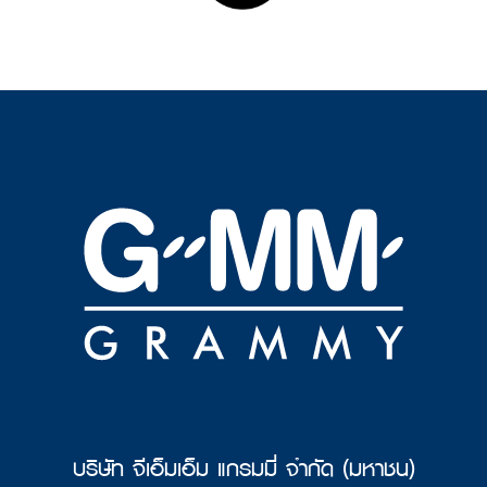
บริษัท จีเอ็มเอ็ม แกรมมี่ จำกัด (มหาชน)