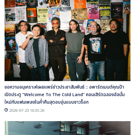
ขอความอนุเคราะห์เผยแพร่ข่าวประชาสัมพันธ์ :: อพาร์ตเมนต์คุณป้า
เปิดประตู “Welcome To The Cold Land” คอนเสิร์ตฉลองอัลบั้ม
ใหม่กับแฟนเพลงในค่ำคืนสุดอบอุ่นแบบชาวร็อก
2026-07-23 16:35:26