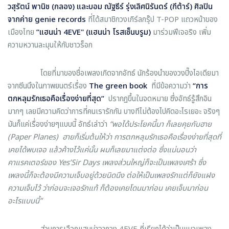
วสุรัตน์ พานิช (กลอง) และบอม ณัฐธีร์ รุ่งเลิศนิรันดร์ (กีต้าร์) ศิลปิน
จากค่าย genie records
ที่ได้สมาชิกวงเกิร์ลกรุ๊ป T-POP แถวหน้าของ
เมืองไทย
”แฮนน่า
4EVE" (แฮนน่า โรสเซ็นบรูม)
มาร่วมฟีเจอริง เพิ่ม
ความหวานละมุนให้กับชาวร็อก
โดยที่มาของชื่อเพลงเกิดจากอัทธ์ นักร้องนำของวงปิ๊งไอเดียมา
จากซีนนึงในภาพยนตร์เรื่อง
The green book
ที่มีข้อความว่า
“การ
ตกหลุมรักเธอคือเรื่องง่ายที่สุด”
ปรากฏขึ้นในจดหมาย ซึ่งอัทธ์รู้สึกอิน
มากๆ เลยมีความคิดว่าการที่คนเรารักกัน บางทีไม่ต้องไปคิดอะไรเยอะ จริงๆ
มันก็แค่เรื่องง่ายๆแบบนี้ อัทธ์เล่าว่า
“พอได้ประโยคนี้มา ก็เลยคุยกับฮาย
(
Paper Planes) ฮายก็เริ่มต้นให้ว่า การตกหลุมรักเธอคือเรื่องง่ายที่สุดที่
เคยได้พบเจอ แล้วค้างไว้แค่นั้น ผมก็เลยมาแต่งต่อ ซึ่งแน่นอนว่า
คาแรคเตอร์ของ Yes’Sir Days เพลงส่วนใหญ่ก็จะเป็นเพลงเศร้า ซึ่ง
เพลงนี้ก็จะต้องมีความเจ็บอยู่ด้วยนิดนึง ต่อให้เป็นเพลงรักแต่ก็ยังแฝง
ความเจ็บไว้ ว่าก่อนจะเจอรักแท้ ก็ต้องเคยโดนมาก่อน เคยเจ็บมาก่อน
อะไรแบบนี้”