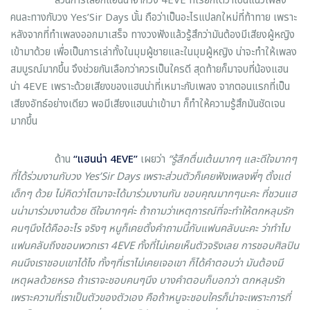
ส่วนการเลือกแฮนน่าจากวง 4EVE ที่เรียกได้ว่าเป็นแนวเพลง
คนละทางกับวง Yes’Sir Days นั้น ถือว่าเป็นอะไรแปลกใหม่ที่ท้าทาย เพราะ
หลังจากที่ทำเพลงออกมาเสร็จ ทางวงฟังแล้วรู้สึกว่ามันต้องมีเสียงผู้หญิง
เข้ามาด้วย เพื่อเป็นการเล่าทั้งในมุมผู้ชายและในมุมผู้หญิง น่าจะทำให้เพลง
สมบูรณ์มากขึ้น จึงช่วยกันเลือกว่าควรเป็นใครดี สุดท้ายก็มาจบที่น้องแฮน
น่า 4EVE เพราะด้วยเสียงของแฮนน่าที่เหมาะกับเพลง จากตอนแรกที่เป็น
เสียงอัทธ์อย่างเดียว พอมีเสียงแฮนน่าเข้ามา ก็ทำให้ความรู้สึกมันชัดเจน
มากขึ้น
ด้าน
“แฮนน่า
4EVE”
เผยว่า
“รู้สึกตื่นเต้นมากๆ และดีใจมากๆ
ที่ได้ร่วมงานกับวง
Yes’Sir Days เพราะส่วนตัวก็เคยฟังเพลงพี่ๆ ตั้งแต่
เด็กๆ ด้วย ไม่คิดว่าโตมาจะได้มาร่วมงานกัน ขอบคุณมากๆนะคะ ที่ชวนแฮ
นน่ามาร่วมงานด้วย ดีใจมากๆค่ะ ถ้าถามว่าเหตุการณ์ที่จะทำให้ตกหลุมรัก
คนๆนึงได้คืออะไร จริงๆ หนูก็เคยตั้งคำถามนี้กับแฟนคลับนะคะ ว่าทำไม
แฟนคลับถึงชอบพวกเรา 4EVE ทั้งที่ไม่เคยเห็นตัวจริงเลย การชอบศิลปิน
คนนึงเราชอบเขาได้ไง ทั้งๆที่เราไม่เคยเจอเขา ก็ได้คำตอบว่า มันต้องมี
เหตุผลด้วยหรอ ถ้าเราจะชอบคนๆนึง บางคำตอบก็บอกว่า ตกหลุมรัก
เพราะความที่เราเป็นตัวของตัวเอง คือถ้าหนูจะชอบใครก็น่าจะเพราะการที่