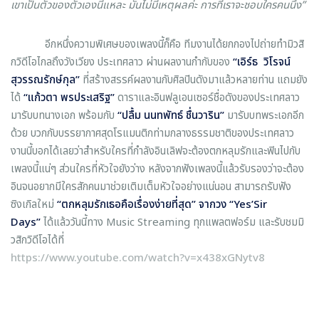
เขาเป็นตัวของตัวเองนี่แหละ มันไม่มีเหตุผลค่ะ การที่เราจะชอบใครคนนึง”
อีกหนึ่งความพิเศษของเพลงนี้ก็คือ ทีมงานได้ยกกองไปถ่ายทำมิวสิ
กวิดีโอไกลถึงวังเวียง ประเทศลาว ผ่านผลงานกำกับของ
“เอิร์ธ วิโรจน์
สุวรรณรักษ์กุล”
ที่สร้างสรรค์ผลงานกับศิลปินดังมาแล้วหลายท่าน แถมยัง
ได้
“แก้วตา พรประเสริฐ”
ดาราและอินฟลูเอนเซอร์ชื่อดังของประเทศลาว
มารับบทนางเอก พร้อมกับ
“ปลื้ม นนทพัทธ์ ชื่นวาริน”
มารับบทพระเอกอีก
ด้วย บวกกับบรรยากาศสุดโรแมนติกท่ามกลางธรรมชาติของประเทศลาว
งานนี้บอกได้เลยว่าสำหรับใครที่กำลังอินเลิฟจะต้องตกหลุมรักและฟินไปกับ
เพลงนี้แน่ๆ ส่วนใครที่หัวใจยังว่าง หลังจากฟังเพลงนี้แล้วรับรองว่าจะต้อง
อินจนอยากมีใครสักคนมาช่วยเติมเต็มหัวใจอย่างแน่นอน สามารถรับฟัง
ซิงเกิลใหม่
“ตกหลุมรักเธอคือเรื่องง่ายที่สุด” จากวง “
Yes’Sir
Days”
ได้แล้ววันนี้ทาง Music Streaming ทุกแพลตฟอร์ม และรับชมมิ
วสิกวิดีโอได้ที่
https://www.youtube.com/watch?v=x438xGNytv8