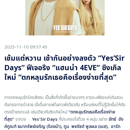
2023-11-10 09:57:43
เข้มแต่หวาน เข้ากันอย่างลงตัว “Yes’Sir
Days” ฟีเจอริง “แฮนน่า 4EVE” ซิงเกิล
ใหม่ “ตกหลุมรักเธอคือเรื่องง่ายที่สุด”
การตกหลุมรักใครสักคน เป็นสิ่งที่เกิดขึ้นง่ายมากๆ อาจจะเพียงแค่เดินสวน
กันตรงทางม้าลาย นั่งดื่มกาแฟในคาเฟ่เดียวกัน หรือแค่คนที่ไม่รู้จักยิ้มให้กัน
ตรงป้ายรถเมล์ เช่นเดียวกับซิงเกิลใหม่
“ตกหลุมรักเธอคือเรื่องง่าย
ที่สุด”
จากวง
Yes'Sir Days
ที่ประกอบไปด้วย 4 หนุ่ม อย่าง
อัทธ์ อัง
ค์กูณฑ์ ธนาทรัพย์เจริญ (ร้องนำ)
, ตูน พชรัชต์ พูลผล (เบส), อาร์ท