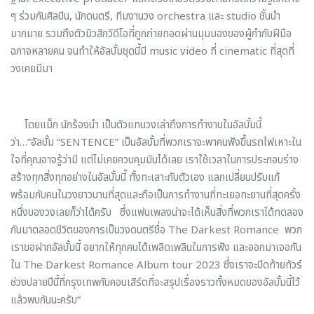
ๆ ร่วมกับศิลปิน, นักดนตรี, ทีมงานวง orchestra และ studio ชั้นนำ
มากมาย รวมถึงตัวมิวสิกวิดีโอที่ถูกถ่ายทอดผ่านมุมมองของผู้กำกับฝีมือ
ฉกาจหลายคน จนทำให้อัลบั้มชุดนี้มี music video ที่ cinematic ที่สุดที่
วงเคยมีมา
โดยแม็ก นักร้องนำ เป็นตัวแทนวงเล่าถึงการทำงานในอัลบั้มนี้
ว่า…”อัลบั้ม “SENTENCE” เป็นอัลบั้มที่พวกเราจะพาคนฟังขึ้นรถไฟเหาะใน
ใจที่คุณอาจรู้ว่ามี แต่ไม่เคยควบคุมมันได้เลย เราใช้เวลาในการประกอบร่าง
สร้างทุกสิ่งทุกอย่างในอัลบั้มนี้ ทั้งทะเลาะกับตัวเอง แลกเปลี่ยนปรับแก้
พร้อมกับคนในวงยาวนานที่สุดและถือเป็นการทำงานที่ทะเยอทะยานที่สุดครั้ง
หนึ่งของวงเลยก็ว่าได้ครับ ซึ่งแฟนเพลงน่าจะได้เห็นสิ่งที่พวกเราได้ทดลอง
กันมาตลอดชีวิตของการเป็นวงดนตรีชื่อ The Darkest Romance พวก
เราขอฝากอัลบั้มนี้ อยากให้ทุกคนได้เพลิดเพลินในการฟัง และออกมาเจอกัน
ใน The Darkest Romance Album tour 2023 ซึ่งเราจะปิดท้ายทัวร์
ช่วงปลายปีนี้ที่กรุงเทพกับคอนเสิร์ตที่จะสรุปเรื่องราวทั้งหมดของอัลบั้มนี้ไว้
แล้วพบกันนะครับ”