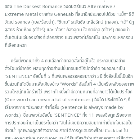
ของ The Darkest Romance วงดนตรีแนว Alternative /
Extreme Metal จากค่าย GeneLab ที่สมาชิกประกอบไปด้วย “แม็ก” ธิติ
วัฒน์ รองทอง (เบส/ร้องนำ), “ซีเกม” ธณัตชัย เหลือรักษ์ (กลอง), “เต้” ปัฏ
ฐสิทธิ์ ห้วยห้อง (กีต้าร์) และ “ก้อง” ก้องอุดม ใจทัศน์กุล (กีต้าร์) ยังคงน่า
ตื่นเต้นในแง่ของเสียงที่เลือกสร้าง แนวเพลงที่เลือกเป็น และการแหกกรอบ
ที่เลือกแหวก
ครั้งนี้พวกเขาทั้ง 4 คนเลือกถ่ายทอดสิ่งที่อยู่ในใจ ประกอบมันอย่าง
ตั้งใจแต่บ้าคลั่ง ผสมทุกคำอย่างมีขั้นตอนแต่ไร้ขีดจำกัด จนออกมาเป็น
“SENTENCE” อัลบั้มที่ 5 ที่แฟนเพลงรอคอยมากว่า 3ปี ซึ่งอัลบั้มนี้เป็นอีก
ชิ้นส่วนที่เกิดขึ้นมาเพื่อเคียงข้าง “Words” อัลบั้มที่ 4 เป็นครึ่งหลังของภาพ
รวมใหญ่ที่แม็กร่างไว้ เพราะคำหนึ่งคำมีความหมายที่ลากยาวได้เป็นประโยค
(One word can mean a lot of sentences.) ฉันใด ประโยคใด ๆ ก็
เริ่มจากการ “ประกอบ” คำทั้งสิ้น (Sentence is always made by
words.) ชื่อเพลงในอัลบั้ม “SENTENCE” ทั้ง 11 เพลงจึงถูกเรียงจาก
การประกอบคำมาเป็นประโยคว่า “ฉันไม่เคยมีความสุขมากเท่านี้มาก่อนเลยใน
ชีวิตนี้” ทุกเพลงถูกสร้างจากวง ภายใต้การดูแลของพี่โอม Cocktail ใน
ฐานะ executive producer และได้รับเกียรติร่วมถ่ายทอดความรู้สึกต่าง