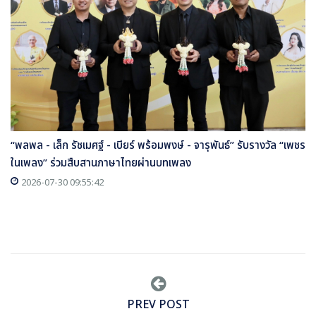
“พลพล - เล็ก รัชเมศฐ์ - เบียร์ พร้อมพงษ์ - จารุพันธ์” รับรางวัล “เพชร
ในเพลง” ร่วมสืบสานภาษาไทยผ่านบทเพลง
2026-07-30 09:55:42
PREV POST