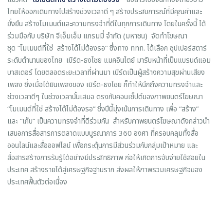
ไทยให้ออกเดินทางไปสร้างช่วงเวลาดี ๆ สร้างประสบการณ์ที่มีคุณค่าและ
ยั่งยืน สร้างโมเมนต์และความทรงจำที่ดีในทุกการเดินทาง โดยในครั้งนี้ ได้
ร่วมมือกับ บริษัท จีเอ็มเอ็ม แกรมมี่ จำกัด (มหาชน) จัดทำโฆษณา
ชุด “โมเมนต์ที่ใช่ สร้างได้ไม่ต้องรอ” ซึ่งทาง ททท. ได้เลือก ซุปเปอร์สตาร์
ระดับตำนานของไทย เบิร์ด-ธงไชย แมคอินไตย์ มารับหน้าที่เป็นแบรนด์แอม
บาสเดอร์ โดยตลอดระยะเวลาที่ผ่านมา เบิร์ดเป็นผู้สร้างความสุขผ่านเสียง
เพลง ซึ่งเมื่อได้ยินเพลงของ เบิร์ด-ธงไชย ก็ทำให้นึกถึงความทรงจำและ
ช่วงเวลาดีๆ ในช่วงเวลานั้นเสมอ ตรงกับคอนเซ็ปต์ของภาพยนตร์โฆษณา
“โมเมนต์ที่ใช่ สร้างได้ไม่ต้องรอ” ซึ่งปีนี้มุ่งเน้นการเดินทาง เพื่อ “สร้าง”
และ “เก็บ” เป็นความทรงจำที่ดีร่วมกัน สำหรับภาพยนตร์โฆษณาดังกล่าวนำ
เสนอการสื่อสารการตลาดแบบบูรณาการ 360 องศา ที่ครอบคลุมทั้งสื่อ
ออนไลน์และสื่อออฟไลน์ เพื่อกระตุ้นการมีส่วนร่วมกับกลุ่มเป้าหมาย และ
สื่อสารสร้างการรับรู้ได้อย่างมีประสิทธิภาพ ก่อให้เกิดการจับจ่ายใช้สอยใน
ประเทศ สร้างรายได้สู่เศรษฐกิจฐานราก ส่งผลให้ภาพรวมเศรษฐกิจของ
ประเทศฟื้นตัวต่อเนื่อง