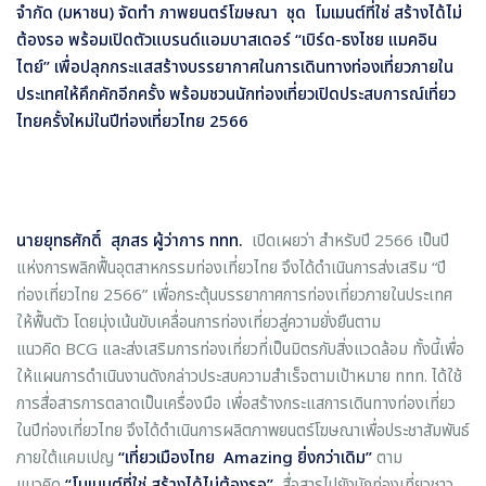
จำกัด (มหาชน) จัดทำ ภาพยนตร์โฆษณา ชุด โมเมนต์ที่ใช่ สร้างได้ไม่
ต้องรอ พร้อมเปิดตัวแบรนด์แอมบาสเดอร์ “เบิร์ด-ธงไชย แมคอิน
ไตย์” เพื่อปลุกกระแสสร้างบรรยากาศในการเดินทางท่องเที่ยวภายใน
ประเทศให้คึกคักอีกครั้ง พร้อมชวนนักท่องเที่ยวเปิดประสบการณ์เที่ยว
ไทยครั้งใหม่ในปีท่องเที่ยวไทย 2566
นายยุทธศักดิ์ สุภสร ผู้ว่าการ ททท
.
เปิดเผยว่า สำหรับปี 2566 เป็นปี
แห่งการพลิกฟื้นอุตสาหกรรมท่องเที่ยวไทย จึงได้ดำเนินการส่งเสริม “ปี
ท่องเที่ยวไทย 2566” เพื่อกระตุ้นบรรยากาศการท่องเที่ยวภายในประเทศ
ให้ฟื้นตัว โดยมุ่งเน้นขับเคลื่อนการท่องเที่ยวสู่ความยั่งยืนตาม
แนวคิด BCG และส่งเสริมการท่องเที่ยวที่เป็นมิตรกับสิ่งแวดล้อม ทั้งนี้เพื่อ
ให้แผนการดำเนินงานดังกล่าวประสบความสำเร็จตามเป้าหมาย ททท. ได้ใช้
การสื่อสารการตลาดเป็นเครื่องมือ เพื่อสร้างกระแสการเดินทางท่องเที่ยว
ในปีท่องเที่ยวไทย จึงได้ดำเนินการผลิตภาพยนตร์โฆษณาเพื่อประชาสัมพันธ์
ภายใต้แคมเปญ
“เที่ยวเมืองไทย
Amazing ยิ่งกว่าเดิม”
ตาม
แนวคิด
“โมเมนต์ที่ใช่ สร้างได้ไม่ต้องรอ”
สื่อสารไปยังนักท่องเที่ยวชาว