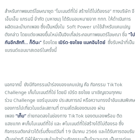
สำหรับภาพยนตร์โฆษณาชุด “โมเมนต์ที่ใช่ สร้างได้ไม่ต้องรอ” ทางบริษัท จี
เอ็มเอ็ม แกรมมี่ จำกัด (มหาชน) ได้รับมอบหมายจาก ททท. ให้ดำเนินการ
ผลิตและนำบทเพลง ซึ่งเป็นหนึ่งใน Soft Power มาใช้สำหรับแคมเปญ
ดังกล่าว โดยแต่งเพลงขึ้นใหม่เป็นจิงเกิ้ลประกอบภาพยนตร์โฆษณา ชื่อ
“ไป
กันอีกสักที... ก็ดีนะ”
ร้องโดย
เบิร์ด
-ธงไชย แมคอินไตย์
ซึ่งรับหน้าที่เป็น
แบรนด์แอมบาสเดอร์ในครั้งนี้
นอกจากนี้ ยังมีกิจกรรมนำร่องของแคมเปญ คือ กิจกรรม TikTok
Challenge เก็บโมเมนต์ที่ใช่ โดยมี เบิร์ด ธงไชย มาเชิญชวนทุกคน
ร่วม Challenge แชร์มุมมอง ประสบการณ์ หรือความทรงจำอันแสนพิเศษ
ของการไปเที่ยวในแต่ละสถานที่ ตามสไตล์ของตนเอง ผ่าน
เพลง
“เก็บ”
ถ่ายทอดลงในช่องทาง TikTok ของตนเองพร้อม ติด
แฮชแทก #เก็บโมเมนต์ที่ใช่ และ #โมเมนต์ที่ใช่สร้างได้ไม่ต้องรอ ซึ่ง
กิจกรรมดังกล่าวได้เริ่มตั้งแต่วันที่ 19 มีนาคม 2566 และได้รับการตอบรับ
เป็นอย่างดี มีผู้ให้ความสนใจเข้าร่วมกิจกรรมเป็นจำนวนมาก เป็นการต่อย