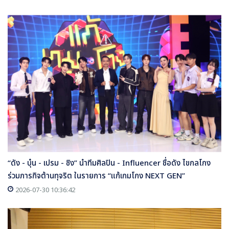
“ดัง - บุ๋น - เปรม - ซิง” นำทีมศิลปิน - Influencer ชื่อดัง ไขกลโกง
ร่วมภารกิจต้านทุจริต ในรายการ “แก้เกมโกง NEXT GEN”
2026-07-30 10:36:42