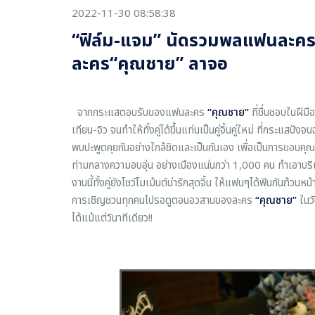
2022-11-30 08:58:38
“ฟิล์ม-แจม” นัดรวมพลแฟนละคร
ละคร“คุณชาย” ลาจอ
จากกระแสตอบรับของแฟนละคร
“
คุณชาย
”
ที่ชื่นชอบในฝี
เทียน-จิว จนทำให้ทั้งคู่ได้ขึ้นแท่นเป็นคู่จิ้นคู่ใหม่ ที่กระแสปังจน
พบปะพูดคุยกันอย่างใกล้ชิดและเป็นกันเอง เพื่อเป็นการขอบคุ
ท่ามกลางความอบอุ่น อย่างเนืองแน่นกว่า 1,000 คน ทำเอาบริเ
งานนี้ทั้งคู่ยังโชว์โมเม้นต์น่ารักสุดจิ้น ให้แฟนๆได้ฟินกันถ
การเชิญชวนทุกคนไปรอดูตอนอวสานของละคร
“
คุณชาย
”
ในว
ได้แม้แต่วินาทีเดียว!!