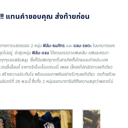
!! แทนคำขอบคุณ ส่งท้ายก่อน
มือทางการแสดงของ 2 หนุ่ม
ฟิล์ม-ธนภัทร
และ
แจม-รชตะ
ในบทบาทของ
ฉุดไม่อยู่ ล่าสุดหนุ่ม
ฟิล์ม-แจม
ได้ชวนบรรดาแฟนคลับ-แฟนละครมา
ณทุกๆแรงสนับสนุน ซึ่งก็มีแฟนๆจากทั่วสารทิศทั้งไทยและต่างประเทศ
วณชั้นล็อบบี้ อาคารจีเอ็มเอ็มแกรมมี่ เพลส เล็กลงไปถนัดตาเลยทีเดียว
้วนหน้า สร้างความประทับใจ พร้อมแชะภาพกันอย่างรัวๆเลยทีเดียว ตบท้ายด้วย
ันจันทร์ที่ 28 พ.ย.นี้ ซึ่งทั้ง 2 หนุ่มออกมาการันตีถึงความสนุกว่าพลาดไม่