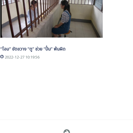
“โอม” ขัดขวาง “ตู” ช่วย “ปั๋น” พ้นผิด
2022-12-27 10:19:56