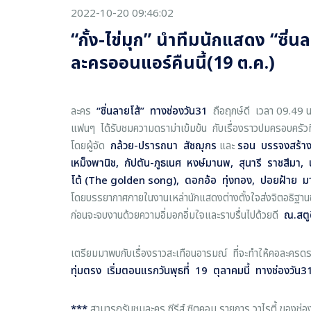
2022-10-20 09:46:02
“กั้ง-ไข่มุก” นำทีมนักแสดง “ซิ่น
ละครออนแอร์คืนนี้(19 ต.ค.)
ละคร
“
ซิ่นลายโส้
”
ทางช่องวัน31
ถือฤกษ์ดี เวลา 09.49 
แฟนๆ ได้รับชมความดราม่าเข้มข้น กับเรื่องราวปมครอบครัวที่พ
โดยผู้จัด
กล้วย-ปรารถนา สัชฌุกร
และ
รอน บรรจงสร้
เหม็งพานิช, กัปตัน-ภูธเนศ หงษ์มานพ, สุนารี ราชสีมา, น้
โต้ (The golden song), ดอกอ้อ ทุ่งทอง, ปอยฝ้าย
โดยบรรยากาศภายในงานเหล่านักแสดงต่างตั้งใจส่งจิตอธิฐานขอ
ก่อนจะจบงานด้วยความอิ่มอกอิ่มใจและราบรื่นไปด้วยดี
ณ.สตู
เตรียมมาพบกับเรื่องราวสะเทือนอารมณ์ ที่จะทำให้คอละคร
ทุ่มตรง เริ่มตอนแรกวันพุธที่ 19 ตุลาคมนี้ ทางช่องวัน3
***
สามารถรับชมละคร ซีรีส์ ซิตคอม รายการ วาไรตี้ ขอ