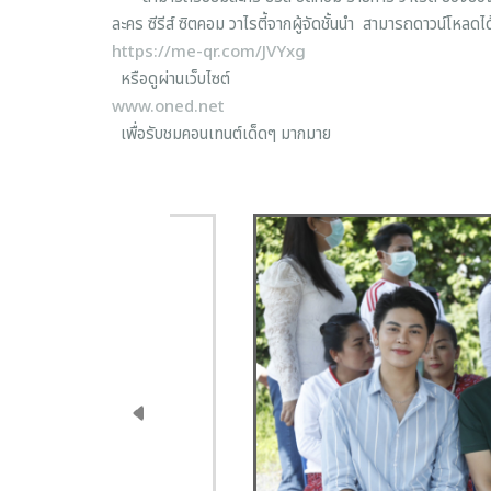
ละคร ซีรีส์ ซิตคอม วาไรตี้จากผู้จัดชั้นนำ สามารถดาวน์โหลดได้เ
https://me-qr.com/JVYxg
หรือดูผ่านเว็บไซต์
www.oned.net
เพื่อรับชมคอนเทนต์เด็ดๆ มากมาย