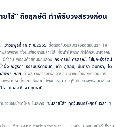
ลายโส้” ถือฤกษ์ดี ทำพิธีบวงสรวงก่อน
น.
เช้าวันพุธที่ 19 ต.ค.2565
ซึ่งตรงกับวันละครลงจอตอนแรก ให้
ลัดพราก ซึ่งมีเพียงผ้าซิ่นลายโส้ ที่จะทำให้พวกเค้าได้กลับมาเจอกัน
าง
ผู้กำกับ พร้อมด้วยทีมนักแสดง
กั้ง-กรณ์ ศิ
ริสรณ์
, ไข่มุก-รุ่งรัตน์
ำผึ้ง-ณัฐริกา ธรรมปรีดานันท์, เต๋า ภูศิลป์, มีนตรา อินทิรา, โต
 มาลัยพร ฯลฯ
ทำพิธีบวงสรวงเพื่อเอาฤกษ์เอาชัยก่อนละครออนแอร์
พรให้เรตติ้งละครซิ่นลายโส้พุ่งกระฉูด ปังๆ!! กันอย่างพร้อมเพรียง
ดิโอ คลอง 8
จ.ปทุมธานี
ดราม่าอินจนน้ำตาไหล ในละคร
“
ซิ่นลายโส้
”
ทุกวันจันทร์-ศุกร์ เวลา 1
1
งช่องวัน31 ได้ทาง Application "oneD" แอปฯ ดูออนไลน์ฟรี ที่รวม