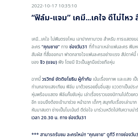
2022-10-17 10:35:10
“ฟิล์ม-แจม” เคมี...เคใจ ดีไม่ไหว ส
เคมี...เคใจ ไม่ฟินตรงไหน เอาปากกามาวง สำหรับ การแสดงข
ละคร
“คุณชาย”
ทาง
ช่องวัน
31
ที่ทำเอาเหล่าแฟนละคร ฟินหน
สัมผัส ที่สื่อออกมา ฟาดกลางใจแฟนละครอย่างแรง สัปดาห์นี้ 
ของ
จิว (แจม)
ฟัง โดยมี จิวเป็นลูกมือช่วยถือหุ่น
ฉากนี้
วรวิทย์ ขัตติยโยธิน ผู้กำกับ
เน้นเรื่องภาพ และแสง เป
ท่ามกลางแสงเทียน ฟิล์ม มาด้วยรอยยิ้มอิ่มสุข แววตาเป็นประกาย
หุ่นพร้อมแสดง ฟิล์มก็ขยับหุ่น เล่าเรื่องราวของนิทานไปด้วยความส
อีก แจมจึงต้องเข้ามาช่วย หน้าฉาก เด็กๆ สนุกกับเรื่องเล่ามา
หันมาสบตา ช่างเป็นโมเม้นต์ ดีต่อใจ มาร่วมหวีดไปกับความน่ารั
เวลา 20.30 น. ทาง ช่องวัน31
*** สามารถรับชม
ละครใหม่!! “คุณชาย” ดูทีวี ทางช่องวัน
3