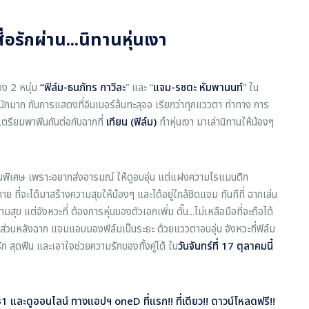
ื่อรักผ่าน...นิทานหุ่นเงา
อง 2 หนุ่ม
“ฟิล์ม
-ธนภัทร กาวิละ
” และ “
แจม
-รชตะ หัมพานนท์
” ใน
ักมาก กับการแสดงที่อินเนอร์ล้นทะลุจอ เรียกว่าทุกแววตา ท่าทาง การ
เตรียมพาฟินกันต่อกับฉากที่
เทียน (ฟิล์ม)
ทำหุ่นเงา มาเล่านิทานให้น้องๆ
็นพิเศษ เพราะอยากส่งอารมณ์ ให้ดูอบอุ่น แต่แฝงความโรแมนติก
 ที่จะได้มาสร้างความสุขให้น้องๆ และได้อยู่ใกล้ชิดแจม ทันทีที่ ฉากเล่น
ุข แต่จังหวะที่ ต้องการหุ่นของตัวเอกเพิ่ม ดั๊น...ไม่เหลือมือที่จะถือได้
ก ส่วนหลังฉาก แจมแอบมองฟิล์มเป็นระยะ ด้วยแววตาอบอุ่น จังหวะที่ฟิล์ม
ก สุดฟิน และเอาใจช่วยความรักของทั้งคู่ได้ ใน
วันจันทร์ที่
17 ตุลาคมนี้
1 และดูออนไลน์ ทางแอปฯ oneD ที่แรก!! ที่เดียว!! ดาวน์โหลดฟรี!!