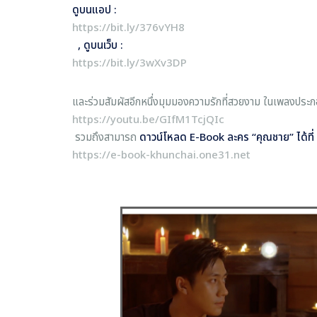
ดูบนแอป :
https://bit.ly/376vYH8
, ดูบนเว็บ :
https://bit.ly/3wXv3DP
และร่วมสัมผัสอีกหนึ่งมุมมองความรักที่สวยงาม ในเพลงประ
https://youtu.be/GIfM1TcjQIc
รวมถึงสามารถ
ดาวน์โหลด
E-Book ละคร “คุณชาย” ได้ที่
https://e-book-khunchai.one31.net