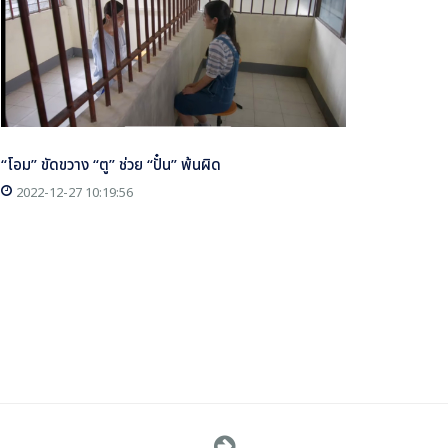
“โอม” ขัดขวาง “ตู” ช่วย “ปั๋น” พ้นผิด
2022-12-27 10:19:56