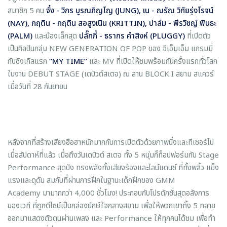
สมาชิก 5 คน
จั๋ง
-
วิกร บูรณภิญโญ (
JUNG
)
,
เน
-
ณรัณ
วิกัยรุ่งโรจน์
(
NAY
)
,
กฤติน
-
กฤติน สอสูงเนิน (
KRITTIN
)
,
ปาล์ม
-
พีรวิชญ์ พินธะ
(
PALM
)
และน้องเล็กสุด
ปลั๊กกี้
-
ธรากร คำสิงห์ (
PLUGGY
)
ที่เปิดตัว
เป็นศิลปินกลุ่ม NEW GENERATION OF POP ของ จีเอ็มเอ็ม แกรมมี่
กับซิงเกิลแรก
“
MY TIME
”
และ MV ที่เปิดให้ชมพร้อมกันครั้งแรกทั่วโลก
ในงาน DEBUT STAGE (เดบิวต์สเตจ) ณ ลาน BLOCK I สยาม สแควร์
เมื่อวันที่ 28 กันยายน
หลังจากที่สร้างเสียงฮือฮาหนักมากกับการเปิดตัวด้วยภาพนิ่งและทีเซอร์ไป
เมื่อสัปดาห์ที่แล้ว เมื่อถึงวันเดบิวต์ สเตจ ทั้ง 5 หนุ่มก็ท็อปฟอร์มกับ Stage
Performance สุดปัง ทรงพลังทั้งเสียงร้องและไลน์แดนซ์ ที่ทั้งพลิ้ว แข็ง
แรงและดุดัน สมกับที่ผ่านการฝึกในฐานะเด็กฝึกของ GMM
Academy มามากกว่า 4,000 ชั่วโมง! ประกอบกับโปรดักชั่นสุดอลังการ
ของเวที ที่ถูกดีไซน์เป็นกล่องยักษ์ใจกลางสยาม เพื่อให้พวกเขาทั้ง 5 ทลาย
ออกมาแสดงตัวตนผ่านเพลง และ Performance ให้ทุกคนได้ชม เพื่อทำ