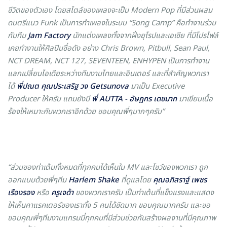
ชีวิตของตัวเอง โดยสไตล์ของเพลงจะเป็น
Modern Pop
ที่มีส่วนผสม
ดนตรีแนว
Funk
เป็นการทำเพลงในระบบ
“
Song Camp
” คือทำงานร่วม
กับทีม
Jam Factory
นักแต่งเพลงทั้งจากฝั่งยุโรปและเอเชีย ที่มีโปรไฟล์
เคยทำงานให้ศิลปินชื่อดัง อย่าง
Chris Brown, Pitbull, Sean Paul,
NCT DREAM, NCT 127, SEVENTEEN, ENHYPEN
เป็นการทำงาน
แลกเปลี่ยนไอเดียระหว่างทีมงานไทยและอินเตอร์ และ
ที่สำคัญพวกเรา
ได้
พี่
ปณต คุณประเสริฐ วง
Getsunova
มาเป็น
Executive
Producer
ให้ครับ แถมยังมี
พี่
AUTTA -
อัษฎกร เดชมาก
มาเขียนเนื้อ
ร้องให้เหมาะกับพวกเราอีกด้วย ขอบคุณพี่ๆมากๆครับ
”
“ส่วนของท่าเต้นทั้งหมดที่ทุกคนได้เห็นใน
MV
และโชว์ของพวกเรา ถูก
ออกแบบด้วยพี่ๆทีม
Harlem Shake
ที่ดูแลโดย
คุณอภิสราฐ์ เพชร
เรืองรอง
หรือ
ครูเจด้า
ของพวกเราครับ เป็นท่าเต้นที่แข็งแรงและแสดง
ให้เห็นคาแรคเตอร์ของเราทั้ง
5
คนได้ชัดมาก ขอบคุณมากครับ และขอ
ขอบคุณพี่ๆทีมงานแกรมมี่ทุกคนที่มีส่วนช่วยกันสร้างผลงานที่มีคุณภาพ