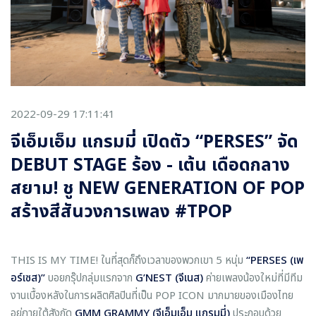
2022-09-29 17:11:41
จีเอ็มเอ็ม แกรมมี่ เปิดตัว “PERSES” จัด
DEBUT STAGE ร้อง - เต้น เดือดกลาง
สยาม! ชู NEW GENERATION OF POP
สร้างสีสันวงการเพลง #TPOP
THIS IS MY TIME! ในที่สุดก็ถึงเวลาของพวกเขา 5 หนุ่ม
“PERSES (
เพ
อร์เซส)
”
บอยกรุ๊ปกลุ่มแรกจาก
G’NEST (
จีเนส)
ค่ายเพลงน้องใหม่ที่มีทีม
งานเบื้องหลังในการผลิตศิลปินที่เป็น POP ICON มากมายของเมืองไทย
อยู่ภายใต้สังกัด
GMM GRAMMY (
จีเอ็มเอ็ม แกรมมี่)
ประกอบด้วย