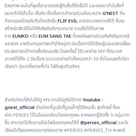
อิสรภาพ จนในที่สุดก็สามารถต่อสู้กับสิ่งที่ดึงรั้งไว้ และออกมาทำในสิ่งที่
อยากทำได้สำเร็จ เป็นต้น ซึ่งเป็นการทำงานร่วมกันระหว่าง
G’NEST
ทีม
ทำงานของไทยกับทีมโปรดักชั่น
FLIP EVIL
จากประเทศเกาหลีใต้ ที่เคย
สร้างมิวสิกวิดีโอให้กับศิลปินดังๆมากมาย รวมถึงได้ทีมภาพ
จาก
EUMKO
หรือ
EUM SANG TAE
ที่เคยมีผลงานร่วมกับศิลปินเกาหลี
หลายวง มาครีเอทมุมภาพเท่ๆให้หนุ่มๆ นับเป็นการได้เรียนรู้และแลกเปลี่ยน
ประสบการณ์ทำงานซึ่งกันและกัน โดยครั้งนี้ ใช้เวลาถ่าย MV ที่ประเทศ
เกาหลีใต้ถึง 2 วันเต็มๆ รวมเวลาถ่ายทำทั้งหมดกว่า 30 ชั่วโมงเลยทีเดียว
เรียกว่า ทุ่มเททั้งกายทั้งใจ ใส่กันสุดตัวจริงๆ
สำหรับใครที่ยังไม่ได้ดู MV ตามไปดูกันได้ทาง
Youtube :
gnest_official
ส่วนใครที่ดูแล้วก็ดูวนซ้ำๆได้อีกนะจ๊ะ สุดท้ายนี้ ก็ขอ
ฝาก PERSES ไว้ในอ้อมอกอ้อมใจของทุกคน หากอยากรู้จักทั้ง 5 หนุ่มมาก
ขึ้น สามารถไปติดตามโปรไฟล์ของทุกคนได้ที่
@perses_official
และโซ
เชียลมีเดียของพวกเขาทุกช่องทาง #PERSES #PERSES_TH #เพอร์