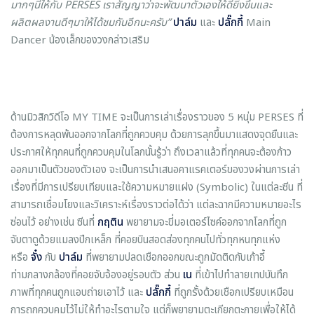
มากๆนี้ให้กับ
PERSES
เราสัญญาว่าจะพัฒนาตัวเองให้ดียิ่งขึ้นและ
ผลิตผลงานดีๆมาให้ได้ชมกันอีกนะครับ”
ปาล์ม
และ
ปลั๊กกี้
Main
Dancer น้องเล็กของวงกล่าวเสริม
ด้านมิวสิกวิดีโอ MY TIME จะเป็นการเล่าเรื่องราวของ 5 หนุ่ม PERSES ที่
ต้องการหลุดพ้นออกจากโลกที่ถูกควบคุม ด้วยการลุกขึ้นมาแสดงจุดยืนและ
ประกาศให้ทุกคนที่ถูกควบคุมในโลกนั้นรู้ว่า ถึงเวลาแล้วที่ทุกคนจะต้องก้าว
ออกมาเป็นตัวของตัวเอง จะเป็นการนำเสนอคาแรคเตอร์ของวงผ่านการเล่า
เรื่องที่มีการเปรียบเทียบและใช้ความหมายแฝง (Symbolic) ในแต่ละซีน ที่
สามารถเชื่อมโยงและวิเคราะห์เรื่องราวต่อได้ว่า แต่ละฉากมีความหมายอะไร
ซ่อนไว้ อย่างเช่น ซีนที่
กฤติน
พยายามจะขี่มอเตอร์ไซค์ออกจากโลกที่ถูก
จับตาดูด้วยแมลงปีกเหล็ก ที่คอยบินสอดส่องทุกคนไปทั่วทุกหนทุกแห่ง
หรือ
จั๋ง
กับ
ปาล์ม
ที่พยายามปลดเชือกออกขณะถูกมัดติดกับเก้าอี้
ท่ามกลางกล้องที่คอยจับจ้องอยู่รอบตัว ส่วน
เน
ที่เข้าไปทำลายเทปบันทึก
ภาพที่ทุกคนถูกแอบถ่ายเอาไว้ และ
ปลั๊กกี้
ที่ถูกรั้งด้วยเชือกเปรียบเหมือน
การถูกควบคุมไว้ไม่ให้ทำอะไรตามใจ แต่ก็พยายามตะเกียกตะกายเพื่อให้ได้