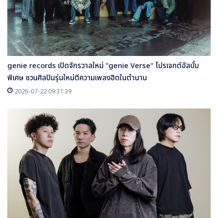
genie records เปิดจักรวาลใหม่ "genie Verse" โปรเจกต์อัลบั้ม
พิเศษ ชวนศิลปินรุ่นใหม่ตีความเพลงฮิตในตำนาน
2026-07-22 09:31:39