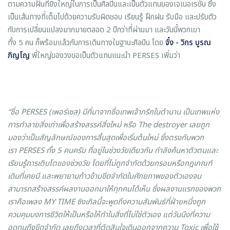
ตามความฝันที่ยิ่งใหญ่ในการเป็นศิลปินและเป็นตัวแทนของเจเนอเรชั่น ซึ่ง
เป็นเส้นทางที่เต็มไปด้วยความรับผิดชอบ เรียนรู้ ฝึกฝน รับมือ และปรับตัว
กับการเปลี่ยนแปลงมากมายตลอด 2 ปีกว่าที่ผ่านมา และวันนี้พวกเขา
ทั้ง 5 คน ก็พร้อมแล้วกับการเดินทางในฐานะศิลปิน โดย
จั๋ง
-
วิกร บูรณ
ภิญโญ
พี่ใหญ่ของวงขอเป็นตัวแทนแนะนำ PERSES เพิ่มว่า
“ชื่อ
PERSES
(เพอร์เซส) มีที่มาจากชื่อเทพเจ้ากรีกในตำนาน เป็นเทพแห่ง
การทำลายสิ่งเก่าเพื่อสร้างสรรค์สิ่งใหม่ หรือ
The destroyer
เลยถูก
มองว่าเป็นสัญลักษณ์ของการสิ้นสุดเพื่อเริ่มต้นใหม่ ซึ่งตรงกับพวก
เรา
PERSES
ทั้ง
5
คนครับ ที่อยู่ในช่วงวัยเดียวกัน กำลังค้นหาตัวตนและ
เรียนรู้การเติบโตของช่วงวัย โดยที่ไม่ถูกจำกัดด้วยกรอบหรือกฎเกณฑ์
เดิมที่เคยมี และพยายามก้าวข้ามขีดจำกัดในศักยภาพของตัวเองจน
สามารถสร้างสรรค์ผลงานออกมาให้ทุกคนได้เห็น ซึ่งผลงานแรกของพวก
เราคือเพลง
MY TIME
ซิงเกิลนี้จะพูดถึงความสัมพันธ์ที่ฝ่ายหนึ่งถูก
ควบคุมบงการชีวิตให้เป็นหรือให้ทำในสิ่งที่ไม่ใช่ตัวเอง แต่วันนึงที่ความ
อดทนถึงขีดจำกัด เลยถึงเวลาที่ตัดสินใจเดินออกจากความ
Toxic
เพื่อใช้