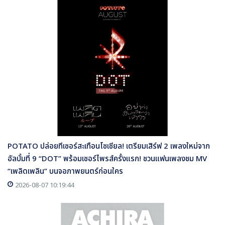
POTATO ปล่อยทีเซอร์สะเทือนโซเชียล! เตรียมเสิร์ฟ 2 เพลงใหม่จาก
อัลบั้มที่ 9 “DOT” พร้อมเซอร์ไพรส์ครั้งแรก! ชวนแฟนเพลงชม MV
“เพลิดเพลิน” บนจอภาพยนตร์ก่อนใคร
2026-08-07 10:19:44