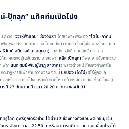
โน่-ปุ๊กลุก” แท็คทีมเปิดโปง
รับ ละคร
“วิวาห์ฟ้าแลบ” ช่องวัน
31
โดยเฉพาะ พระนาง
“โตโน่
-ภาคิน
ฝ่าฟันทุกอุปสรรคที่เข้ามาแบบไม่ทันตั้งตัว งานนี้ ทั้งคู่ตั้งป้อม พร้อมรบทุก
อธิวัฒน์ สนิทวงศ์ ณ อยุธยา)
รุกหนัก หวังปิดเกมส์แค้น ทำลาย
ให้ทุกคนตกอยู่ในอันตราย โดยเฉพาะ
ลลิล (ปุ๊กลุก)
ที่พยายามสืบหาความ
หมด ฟาก
แนท
(เมย์
-พิชญ์นาฎ สาขากร
) พี่สาวต่างแม่ ก็ยังคงค้างคาใจ
เกิดปาฏิหาริย์เพื่อถามความจริง งานนี้
ปกป้อง (โตโน่)
ฮีโร่ผู้กอบกู้
กหน้ากาก เปิดโปงคนร้ายด้วยวิธีไหน แล้วยังมีความลับอะไรที่ซ่อนอยู่
ารที่ 27 กันยายนนี้ เวลา 20.20 น. ทาง ช่องวัน31
ทรูไอดี ดูฟรีทุกเครือข่าย ได้ผ่าน 3 ช่องทางทั้งแอปพลิเคชั่น, เว็บ
นทร์-อังคาร เวลา 22.50 น. หรือสามารถติดตามความเคลื่อนไหวได้