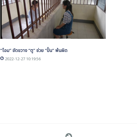
“โอม” ขัดขวาง “ตู” ช่วย “ปั๋น” พ้นผิด
2022-12-27 10:19:56