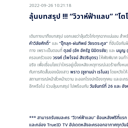
2022-09-26 10:21:18
ลุ้นบทสรุป !!! “วิวาห์ฟ้าแลบ” “โต
เดินทางมาถึงบทสรุป บอกเลยว่าลุ้นตัวโก่งทุกฉากแน่นอน สำห
คำวิลัยศักดิ์”
และ
“ปุ๊กลุก
-ฝนทิพย์ วัชรตระกูล”
ที่จับมือกัน
ทาง เพราะเป็นตอนที่
ตุลย์ (อัค อัครัฐ นิมิตรชัย
) และ
มนูญ (
ครอบครัวของ
วรงค์ (ไพโรจน์ สังวริบุตร)
ให้พังพินาศ จนทำ
จริง เพื่อเชื่อมโยงว่าใครอยู่เบื้องหลังเหตุการณ์เลวร้ายทั้ง
กับการคิดสั้นของน้องสาว
พราว (ซูซานน่า เรโนล)
โดยหวังให้
สถานการณ์หน้าสิ่วหน้าขวาน จะออกโรงปกป้องทุกคน และจะกระชา
อีกหรือไม่ ร่วมลุ้นบทสรุป ไปพร้อมกัน
วันจันทร์ที่
26 และ อังค
*** สามารถรับชมละคร "วิวาห์ฟ้าแลบ" ย้อนหลังฟรีที่แรก ที่
และกล่อง TrueID TV อัปเดตหลังละครออกอากาศทุกวันจั