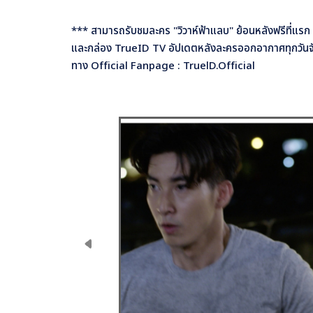
*** สามารถรับชมละคร "วิวาห์ฟ้าแลบ" ย้อนหลังฟรีที่แรก ที่
และกล่อง TrueID TV อัปเดตหลังละครออกอากาศทุกวันจั
ทาง Official Fanpage : TruelD.Official