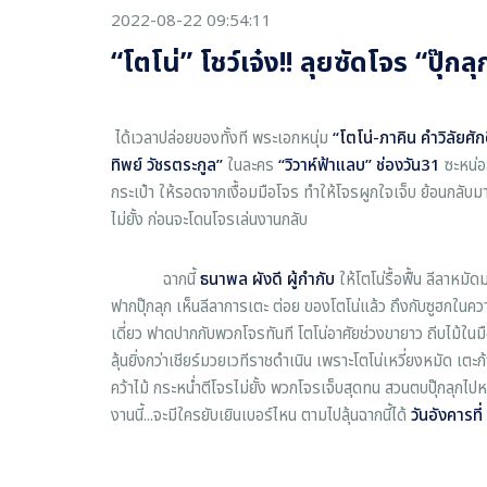
2022-08-22 09:54:11
“โตโน่” โชว์เจ๋ง!! ลุยซัดโจร “ปุ๊กล
ได้เวลาปล่อยของทั้งที พระเอกหนุ่ม
“โตโน่
-ภาคิน คำวิลัยศักด
ทิพย์ วัชรตระกูล”
ในละคร
“วิวาห์ฟ้าแลบ” ช่องวัน
31
ซะหน่อ
กระเป๋า ให้รอดจากเงื้อมมือโจร ทำให้โจรผูกใจเจ็บ ย้อนกลับม
ไม่ยั้ง ก่อนจะโดนโจรเล่นงานกลับ
ฉากนี้
ธนาพล ผังดี
ผู้กำกับ
ให้โตโน่รื้อฟื้น ลีลาหมั
ฟากปุ๊กลุก เห็นลีลาการเตะ ต่อย ของโตโน่แล้ว ถึงกับซูฮกในความ
เดี่ยว ฟาดปากกับพวกโจรทันที โตโน่อาศัยช่วงขายาว ถีบไม้ในม
ลุ้นยิ่งกว่าเชียร์มวยเวทีราชดำเนิน เพราะโตโน่เหวี่ยงหมัด เต
คว้าไม้ กระหน่ำตีโจรไม่ยั้ง พวกโจรเจ็บสุดทน สวนตบปุ๊กลุกไปห
งานนี้...จะมีใครยับเยินเบอร์ไหน ตามไปลุ้นฉากนี้ได้
วันอังคารที่