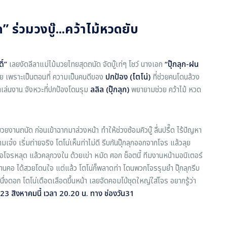
ุก” ร่วมวงบู๊...คว้าไม้หวดยับ
ิ์”
เลยงัดลีลาแม่ไม้มวยไทยสุดถนัด จัดบู๊เท่ๆ โชว์ นางเอก
“ปุ๊กลุก
-ฝน
ย เพราะเป็นตอนที่ ความเป็นคนดีของ
ปกป้อง (โตโน่)
ที่ช่วยคนโดนล้วง
าเล่นงาน จังหวะที่ปกป้องโดนรุม
ลลิล (ปุ๊กลุก)
พยายามช่วย คว้าไม้ หวด
ดมวยงานถนัด ก่อนเข้าฉากมาล่วงหน้า ทำให้ช่วงซ้อมคิวบู๊ ลื่นปรื๊ด ไร้ปัญหา
เจ๋ง เริ่มถ่ายจริง โตโน่เห็นท่าไม่ดี รีบกันปุ๊กลุกออกจากโจร แล้วลุย
ือโจรหลุด แล้วคลุกวงใน ด้วยเข่า หมัด ศอก ช็อตนี้ ทีมงานหน้ามอนิเตอร์
ะก้านคอ ได้สวยโดนใจ แต่แล้ว โตโน่ก็พลาดท่า โดนพวกโจรรุมยำ ปุ๊กลุกรีบ
นึ่งดอก โตโน่เดือดเลือดขึ้นหน้า เลยจัดคอมโบ้ชุดใหญ่ใส่โจร อยากรู้ว่า
23 สิงหาคมนี้ เวลา 20.20 น. ทาง ช่องวัน31