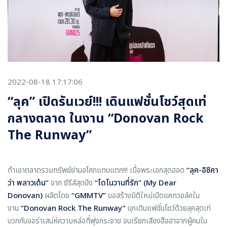
2022-08-18 17:17:06
“ลุค” เปิดรันเวย์!!! เดินแฟชั่นโชว์สุดเท่
กลางตลาด ในงาน “Donovan Rock
The Runway”
ทำเอาตลาดรวมทรัพย์ย่านอโศกแทบแตก!!! เมื่อพระเอกสุดฮอต
“ลุค-อิชิคา
ว่า พลาวเด้น”
จาก ซีรีส์สุดปัง
“โดโนวานที่รัก”
(My Dear
Donovan)
ผลิตโดย
“
GMMTV”
ขอสร้างมิติใหม่เปิดแคทวอล์คใน
งาน
“
Donovan Rock The Runway”
บุกเดินแฟชั่นโชว์ด้วยลุคสุดเท่
บวกกับออร่าเสน่ห์ความหล่อที่พุ่งกระจาย จนเรียกเสียงฮือฮาจากผู้คนใน