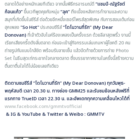
ตลาดได้อย่างหนักเลยทีเดียว จากนั้นพิธีกรอารมณ์ดี
“
แชมป์-ณัฐรัชต์
ก้อนแก้ว
”
ขึ้นเวทีพูดคุยกับหนุ่ม
“ลุค”
ถึงเบื้องหลังการทำงานและความ
สนุกที่เกิดขึ้นในซีรีส์ ต่อด้วยอีกหนึ่งเซอร์ไพรส์สุดพิเศษ กับการสอนเต้นท่อน
ฮุคเพลง
"
So Hot"
ประกอบซีรีส์
“
โดโนวานที่รัก”
(My Dear
Donovan)
ที่เจ้าตัวจับไมค์ร้องเพลงเป็นครั้งแรก ด้วยลีลาสุดพริ้ว งานนี้
เรียกเสียงกรี๊ดดังลั่นตลาด ก่อนจะเข้าสู่กิจกรรมเล่นเกมหาผู้โชคดี 20 คน
ถ่ายรูปกันแบบใกล้ชิด พร้อมรับลายเซ็น แล้วปิดท้ายด้วยการถ่าย Photo
Set ในธีมสุดเท่กระชากใจกลางตลาด ซึ่งบรรยากาศงานในครั้งนี้สร้างความ
ตื่นตาตื่นใจได้ไม่น้อยเลยทีเดียว
ติดตามชมซีรีส์
“โดโนวานที่รัก”
(My Dear Donovan)
ทุกวันพุธ-
พฤหัสบดี เวลา
20.30 น
.
ทางช่อง
GMM25
และรับชมย้อนหลังฟรีที่
แรกทาง
TrueID เวลา 22.30 น. และอัพเดททุกความเคลื่อนไหวได้ที่
www.facebook.com/gmmtvofficial
& IG & YouTube & Twitter & Weibo : GMMTV