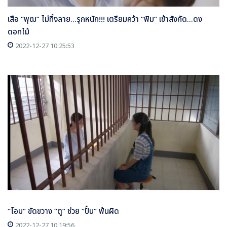
เสือ “พุฒ” ไม่ทิ้งลาย...รุกหนัก!!! เตรียมคว้า “พิม” เข้าสังกัด...ดง
ดอกไม้
2022-12-27 10:25:53
“โอม” ขัดขวาง “ตู” ช่วย “ปั๋น” พ้นผิด
2022-12-27 10:19:56