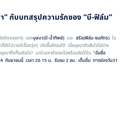
ษบา” กับบทสรุปความรักของ “บี-ฟิล์ม”
รกิจรัก(หลอกๆ) ของ
บุษบา(บี-น้ำทิพย์)
และ
สรัล(ฟิล์ม-ธนภัทร)
ใน
็ยังไม่วายมีเรื่องวุ่นๆ เกิดขึ้นอีกจนได้ เมื่อบุษบาตัดสินใจไปต่าง
ที่บุษบาถึงทิ้งสรัลไป? มาร่วมหาคำตอบไปพร้อมกันได้ใน
“
ฉันชื่อ
่ 24 กันยายนนี้ เวลา 20.15 น. รับชม 2 ชม. เต็มอิ่ม ทางช่องวัน31