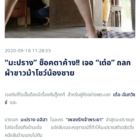
2020-09-18 11:28:35
“มะปราง” ช็อคตาค้าง!! เจอ “เต๋อ” ถลก
ผ้าขาวม้าโชว์น้องชาย
เจอกันทีไรเป็นต้องมีเรื่องกันทู๊กกที สำหรับคู่กัดอย่างพระเอก
เต๋อ-ฉันทวิช
ช์
และ
นางเอก
มะปราง-อลิสา
ในละคร
“
เพลงรักเจ้าพระยา
”
ล่าสุดมะปรางบุก
ไปก่อเรื่องถึงบ้านเต๋อ แต่กลับเจอเหตุการณ์ที่ทำให้มะปรางสติเตลิดวิ่ง
หนีกลับบ้านแถบไม่ทัน