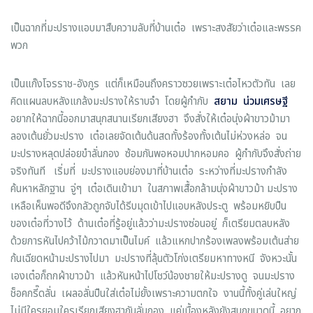
เป็นฉากที่มะปรางแอบมาสืบความลับที่บ้านเต๋อ เพราะสงสัยว่าเต๋อและพรรค
พวก
เป็นแก๊งโจรราช-อังกูร แต่ก็เหมือนถึงคราวซวยเพราะเต๋อไหวตัวทัน เลย
คิดแผนลบหลังแกล้งมะปรางให้ราบจำ โดยผู้กำกับ
สยาม น่วมเศรษฐี
อยากให้ฉากนี้ออกมาสนุกสนานเรียกเสียงฮา จึงสั่งให้เต๋อนุ่งผ้าขาวม้ามา
ลองเต้นยั่วมะปราง เต๋อเลยจัดเต้นด้นสดทั้งร้องทั้งเต้นไม่ห่วงหล่อ จน
มะปรางหลุดปล่อยขำลั่นกอง ซ้อมกันพอหอมปากหอมคอ ผู้กำกับจึงสั่งถ่าย
จริงทันที เริ่มที่ มะปรางแอบย่องมาที่บ้านเต๋อ ระหว่างที่มะปรางกำลัง
ค้นหาหลักฐาน จู่ๆ เต๋อเดินเข้ามา ในสภาพเสื้อกล้ามนุ่งผ้าขาวม้า มะปราง
เหลือเห็นพอดีจึงกลัวถูกจับได้รีบมุดเข้าไปแอบหลังประตู พร้อมหยิบปืน
ของเต๋อที่วางไว้ ด้านเต๋อที่รู้อยู่แล้วว่ามะปรางซ่อนอยู่ ก็เตรียมตลบหลัง
ด้วยการหันไปคว้าไม้กวาดมาเป็นไมค์ แล้วแหกปากร้องเพลงพร้อมเต้นส่าย
ก้นเฉียดหน้ามะปรางไปมา มะปรางที่ลุ้นตัวโก่งเตรียมหาทางหนี จังหวะนั้น
เองเต๋อก็ถกผ้าขาวม้า แล้วหันหน้าไปโชว์น้องชายให้มะปรางดู จนมะปราง
ช็อคกรี๊ดลั่น เผลอลั่นปืนใส่เต๋อไม่ยั้งเพราะความตกใจ งานนี้ทั้งคู่เล่นใหญ่
ไม่มีใครยอมใครเรียกเสียงฮากันลั่นกอง แค่เบื้องหลังยังสนุกขนาดนี้ อยาก