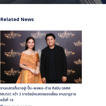
Related News
งานแสดงก็เอาอยู่! ปั๊บ–พลพล–ต่าย ศิลปิน GMM
MUSIC คว้า 3 รางวัลนักแสดงยอดเยี่ยม งานนาฏราช
ครั้งที่ 16