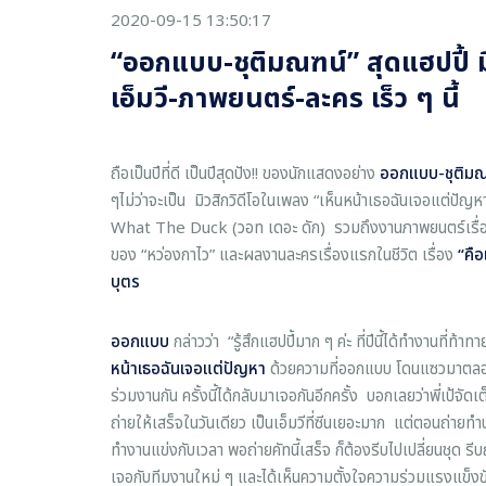
2020-09-15 13:50:17
“ออกแบบ-ชุติมณฑน์” สุดแฮปปี้ 
เอ็มวี-ภาพยนตร์-ละคร เร็ว ๆ นี้
ถือเป็นปีที่ดี เป็นปีสุดปัง!! ของนักแสดงอย่าง
ออกแบบ
-
ชุติม
ๆไม่ว่าจะเป็น มิวสิกวิดีโอในเพลง “เห็นหน้าเธอฉันเจอแต่ปัญ
What The Duck (วอท เดอะ ดัก) รวมถึงงานภาพยนตร์เรื
ของ “หว่องกาไว” และผลงานละครเรื่องแรกในชีวิต เรื่อง
“
คือ
บุตร
ออกแบบ
กล่าวว่า
“รู้สึกแฮปปี้มาก ๆ ค่ะ ที่ปีนี้ได้ทำงานที่ท้
หน้าเธอฉันเจอแต่ปัญหา
ด้วยความที่ออกแบบ โดนแซวมาตลอดต
ร่วมงานกัน ครั้งนี้ได้กลับมาเจอกันอีกครั้ง บอกเลยว่าพี่เป้จั
ถ่ายให้เสร็จในวันเดียว เป็นเอ็มวีที่ซีนเยอะมาก แต่ตอนถ่าย
ทำงานแข่งกับเวลา พอถ่ายคัทนี้เสร็จ ก็ต้องรีบไปเปลี่ยนชุด รีบ
เจอกับทีมงานใหม่ ๆ และได้เห็นความตั้งใจความร่วมแรงแข็งขั