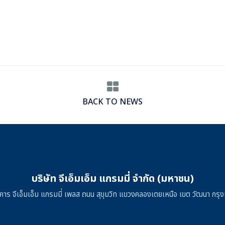
BACK TO NEWS
บริษัท จีเอ็มเอ็ม แกรมมี่ จำกัด (มหาชน)
าคาร จีเอ็มเอ็ม แกรมมี่ เพลส ถนน สุขุมวิท แขวงคลองเตยเหนือ เขต วัฒนา ก