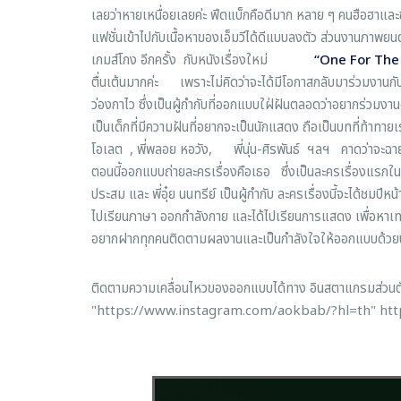
เลยว่าหายเหนื่อยเลยค่ะ ฟีดแบ็กคือดีมาก หลาย ๆ คนฮือฮาและ
แฟชั่นเข้าไปกับเนื้อหาของเอ็มวีได้ดีแบบลงตัว ส่วนงานภาพยน
เกมส์โกง อีกครั้ง กับหนังเรื่องใหม่
“One For The
ตื่นเต้นมากค่ะ เพราะไม่คิดว่าจะได้มีโอกาสกลับมาร่วมงานกับพี่
ว่องกาไว ซึ่งเป็นผู้กำกับที่ออกแบบใฝ่ฝันตลอดว่าอยากร่วมงาน
เป็นเด็กที่มีความฝันที่อยากจะเป็นนักแสดง ถือเป็นบทที่ท้าทายเร
โอเลต , พี่พลอย หอวัง, พี่นุ่น-ศิรพันธ์ ฯลฯ
คาดว่าจะฉาย
ตอนนี้ออกแบบถ่ายละครเรื่องคือเธอ ซึ่งเป็นละครเรื่องแรกในชี
ประสม และ พี่อุ๋ย นนทรีย์ เป็นผู้กำกับ ละครเรื่องนี้จะได้ชม
ไปเรียนภาษา ออกกำลังกาย และได้ไปเรียนการแสดง เพื่อหาเทคนิคเ
อยากฝากทุกคนติดตามผลงานและเป็นกำลังใจให้ออกแบบด้วยนะคะ 
ติดตามความเคลื่อนไหวของออกแบบได้ทาง อินสตาแกรมส่ว
"https://www.instagram.com/aokbab/?hl=th" ht