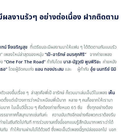
มีผลงานรัวๆ อย่างต่อเนื่อง ฝากติดตาม
ณฑน์
จึงเจริญสุข
ที่เตรียมจะมีผลงานมาให้แฟน ๆ ได้ติดตามกันแบบรัว
หา” เพลงใหม่ล่าสุดของหนุ่ม
“
เป้
–
อารักษ์
อมรศุภศิริ
”
จากค่ายเพลง
่อง
“One For The Road”
กำกับโดย
บาส
-
นัฐวุฒิ
พูนพิริยะ
ค่ายหนัง
เธอ
”
โดยผู้จัดคนเก่ง
แอน
ทองประสม
และ ผู้กำกับ
อุ๋ย
นนทรีย์
นิมิ
าทายตัวเองขึ้นเรื่อย ๆ ล่าสุดคือพี่เป้ อารักษ์ ก็ชวนมาเล่นเอ็มวีในเพลง
เห็น
ั้งแต่เข้าวงการว่าหน้าเหมือนพี่เป้มาก หลาย ๆ คนก็อยากให้เรามา
ดเต็มมาก ในเอ็มวีนี้รวม ๆ คือต้องถ่ายทั้งหมด 65 ซีน ซึ่งทุกอย่างต้อง
ทำบรรยากาศก็สนุกมากเช่นกันค่ะ ความบันเทิงอีกอย่างคือพวกเราต้องรีบ
ถ่ายในซีนถัดไปทันที การร่วมงานครั้งนี้ออกแบบรู้สึกมันมากเพราะว่าได้
นกัน ทำให้งานผ่านไปได้ด้วยดี ซึ่งพอเอ็มวีเพลงนี้ถูกปล่อยออกไป บอก