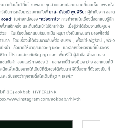
ชมว่าเป็นเอ็มวีที่เก๋ ภาพสวย ชุดสวยและแปลกตาจากที่เคยเห็น เพราะใส่
ตร์เป็นการกลับมาร่วมงานกับพี่
บาส
-
นัฐวุฒิ
พูนพิริยะ
ผู้กำกับจาก ฉลาด
 Road”
ในค่ายหนังของ
“
หว่องกาไว
”
การทำงานในเรื่องนี้ออกแบบรู้สึก
บาสอีกครั้ง และตื่นเต้นเข้าไปอีกเท่าตัว เมื่อรู้ว่าได้ร่วมงานกับคุณห
ด้วย ในเรื่องนี้ออกแบบรับบทเป็น หนูนา ซึ่งเป็นแฟนเก่า ของพี่ไอซ์ซึ
ามาก โดยเรื่องนี้ได้ร่วมงานกับพี่ต่อ-ธนภพ , พี่ไอซ์ซึ-ณัฐรัตน์ , พี่วี-วิ
ปีหน้า ก็อยากให้มาดูกันเยอะ ๆ นะคะ และอีกหนึ่งผลงานที่เป็นละคร
วิต ได้ร่วมแสดงกับพี่ญาญ่า และ พี่มาริโอ้ ผู้จัดคือ พี่แอน ทอง
ปีหน้าเช่นกันค่ะ ออนแอร์ทางช่อง 3 นอกจากนี้ถ้าพอมีเวลาว่าง ออกแบบก็มี
พิ่มเติมอยากให้เป็นปีที่ตัวเองได้พัฒนาให้ดีขึ้นจากที่ตัวเองเป็น ก็
รับรองว่าทุกงานตั้งใจเต็มที่สุด ๆ เลยค่ะ”
นตัวที่ (IG) aokbab HYPERLINK
tps://www.instagram.com/aokbab/?hl=th