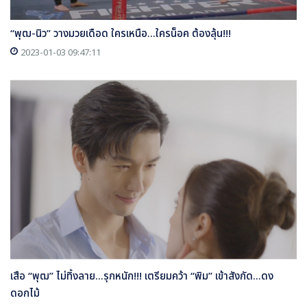
“พุฒ-นิว” วางมวยเดือด ใครเหนือ...ใครน็อค ต้องลุ้น!!!
2023-01-03 09:47:11
เสือ “พุฒ” ไม่ทิ้งลาย...รุกหนัก!!! เตรียมคว้า “พิม” เข้าสังกัด...ดง
ดอกไม้