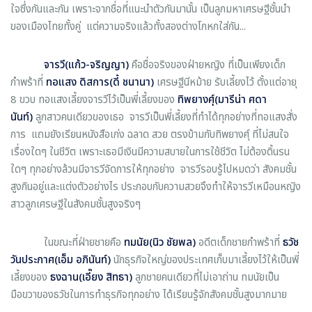
ใจซึ่งกันและกัน เพราะจากชื่อที่แนะนำตัวกันมานั้น เป็นลูกมหาเศรษฐีชั้นนำ
ของเมืองไทยทั้งคู่ แต่ความจริงแล้วทั้งสองต่างโกหกใส่กัน...
จารวี(แก้ว-จริญญา)
คือชื่อจริงของฝ่ายหญิง ที่เป็นเพียงเด็ก
กำพร้าที่
ทอแสง ดิสการ(ดี้ ชนานา)
เศรษฐีนีหม้าย รับเลี้ยงไว้ ตั้งแต่อายุ
8 ขวบ ทอแสงเลี้ยงจารวีไว้เป็นพี่เลี้ยงของ
ทิพยางศุ์(มารีน่า ศดา
นันท์)
ลูกสาวคนเดียวของเธอ จารวีเป็นพี่เลี้ยงที่ทำได้ทุกอย่างที่ทอแสงสั่ง
การ แถมยังเรียนหนังสือเก่ง ฉลาด สวย ตรงข้ามกับทิพยางศุ์ ที่ไม่สนใจ
เรื่องใดๆ ในชีวิต เพราะเธอมีเงินมีความสบายในการใช้ชีวิต ไม่ต้องดิ้นรน
ใดๆ ทุกอย่างล้วนมีจารวีจัดการให้ทุกอย่าง จารวีรอบรู้ไปหมดว่า สังคมชั้น
สูงกินอยู่และแต่งตัวอย่างไร ประกอบกับความสวยจึงทำให้จารวีเหมือนหญิง
สาวลูกเศรษฐีในสังคมชั้นสูงจริงๆ
ในขณะที่ฝ่ายชายคือ
ทมนัย(นิว ชัยพล)
อดีตเด็กชายกำพร้าที่
ธวัช
วันประกาศ(เอ็ม อภินันท์)
นักธุรกิจใหญ่ของประเทศเก็บมาเลี้ยงไว้ให้เป็นพี่
เลี้ยงของ
ธงฉาน(เอี๊ยง สิทธา)
ลูกชายคนเดียวที่ไม่เอาถ่าน ทมนัยเป็น
มือขวาของธวัชในการทำธุรกิจทุกอย่าง ได้เรียนรู้จักสังคมชั้นสูงมากมาย