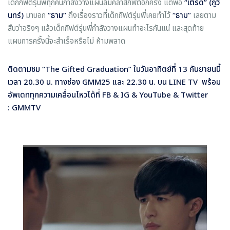
เด็กกิฟต์รุ่นพี่ทุกคนกำลังวางแผนล้มคลาสกิฟต์อีกครั้ง แต่พอ
“เติร์ด” (ภูวิ
นทร์)
มาบอก
“ธาม”
ถึงเรื่องราวที่เด็กกิฟต์รุ่นพี่เคยทำไว้
“ธาม”
เลยตาม
สืบว่าจริงๆ แล้วเด็กกิฟต์รุ่นพี่กำลังวางแผนทำอะไรกันแน่ และสุดท้าย
แผนการครั้งนี้จะสำเร็จหรือไม่ ห้ามพลาด
ติดตามชม “
The Gifted Graduation”
ในวันอาทิตย์ที่ 13 กันยายนนี้
เวลา 20.30 น. ทางช่อง
GMM25 และ 22.30 น. บน LINE TV พร้อม
อัพเดททุกความเคลื่อนไหวได้ที่ FB & IG & YouTube & Twitter
:
GMMTV