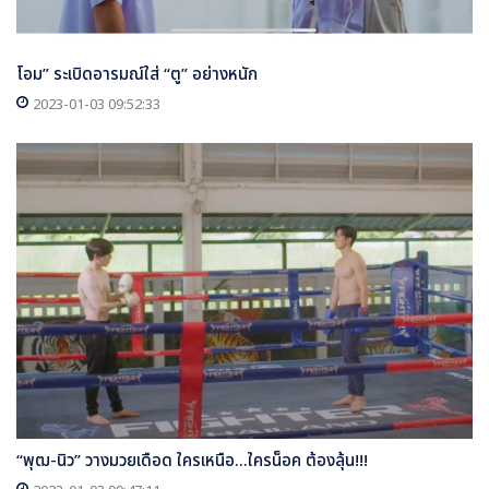
โอม” ระเบิดอารมณ์ใส่ “ตู” อย่างหนัก
2023-01-03 09:52:33
“พุฒ-นิว” วางมวยเดือด ใครเหนือ...ใครน็อค ต้องลุ้น!!!