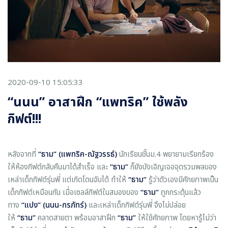
2020-09-10 15:05:33
“นนน” อาสาฝึก “แพทริค” ใช้พลัง
กิฟต์!!!
หลังจากที่
“ธาม” (
แพทริค-ณัฐวรรธ์
)
นักเรียนชั้นม.4 พยายามเรียกร้อง
ให้ห้องกิฟต์กลับคืนมาได้สำเร็จ และ
“ธาม”
ก็ยังบังเอิญเจอจุดรวมพลของ
เหล่าเด็กกิฟต์รุ่นพี่ แต่เกิดโดนจับได้ ทำให้
“ธาม”
รู้ว่าตัวเองมีศักยภาพเป็น
เด็กกิฟต์เหมือนกัน เมื่อเซลล์กิฟต์ในสมองของ
“ธาม”
ถูกกระตุ้นแล้ว
ทาง
“แปง” (
นนน-กรภัทร์
)
และเหล่าเด็กกิฟต์รุ่นพี่ จึงไม่ปล่อย
ให้
“ธาม”
คลาดสายตา พร้อมอาสาฝึก
“ธาม”
ให้ใช้ศักยภาพ โดยหารู้ไม่ว่า