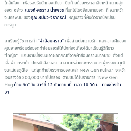
ใกล้เคียง เพื่อรองรับนักท่องเที่ยว ปิดท้ายด้วยพระเอกลิเกหน้าหวานสุด
ฮอต อย่าง
แบงค์
-
ศรราม
น้ำเพชร
ที่บุกไปโรงย้อมยายยอด ที่ อ.นาหว้า
จ.นครพนม ของ
คุณเหมียว
-
จิราภรณ์
หญิงสาวที่ผันตัวจากนักเขียน
การ์ตูน
มาเรียนรู้วิชาการทำ
“
ผ้าย้อมคราม
”
เพื่อสานต่อความรัก และความฝันของ
คุณยายพร้อมต่อยอดทำโฮมสเตย์ให้นักท่องเที่ยวได้มาเรียนรู้วิถีชาว
“ไทญ้อ” แถมงานนี้ยังขนเอาผลิตภัณฑ์จากผ้าย้อมครามมากมาย ตั้งแต่
เสื้อผ้า กระเป๋า ปกหนักสือ ฯลฯ มาอวดเหล่าคณะกรรมการผู้ทรงคุณวุฒิ
จนแน่นสตูดิโอ แต่สุดท้ายโครงการของเหล่า New Gen คนไหน? จะคว้า
เงินรางวัล 300,000 บาทไปครอง ตามชมได้ในรายการ “New Gen
Hug
บ้านเกิด
”
วันเสาร์ที่
12
กันยายนนี้
เวลา
10.00
น
.
ทางช่องวัน
31