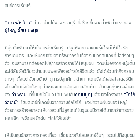
ศูนย์การเรียนรู้
“
สวนหลังบ้าน
”
ใน อ.บ้านโป่ง จ.ราชบุรี ที่สร้างขึ้นจากน้ำพักน้ำแรงของ
ผู้ใหญ่เจี๊ยบ
-
นงนุช
ที่มุ่งมั่นพัฒนาให้เป็นแหล่งเรียนรู้ ปลูกฝังเยาวชนคนรุ่นใหม่ให้มีใจรัก
การเกษตร และเห็นคุณค่าของทรัพยากรในท้องถิ่นของตนเองที่มีอยู่รอบๆ
ตัว จนสามารถต่อยอดไปสู่การสร้างรายได้ให้ชุมชน งานนี้นอกจากหนุ่มตั้ม
จะได้สัมผัสวิถีชาวบ้านแบบพอเพียงอย่างใกล้ชิดแล้ว ยังได้ร่วมทำกิจกรรม
ต่างๆ ตั้งแต่ จับกบยักษ์ ดูการปลูกผัก , ดำนา แถมยังได้เล่นสไลเดอร์ดิน
สไตล์บ้านทุ่งกับน้องๆ ในชุมชนแบบสนุกสนานจัดเต็ม ด้านลูกทุ่งหมอลำคน
ดัง
ลำเพลิน
ที่ขึ้นเหนือไป จ.น่าน พบกับ
คุณมนูญ
เจ้าของโครงการ
“
โกโก้
วัลเล่ย์
”
โฮมสเตย์ที่เกิดขึ้นจากความรักโกโก้ ซึ่งมีความฝันอันยิ่งใหญ่
ด้วยการสร้างอนาคตให้ชาวสวนที่ปลูกโกโก้ในชุมชนมีรายได้มากกว่าการขาย
ผลผลิต พร้อมผลักดัน “โกโก้วัลเล่ย์”
ให้เป็นศูนย์กลางการท่องเที่ยว เชื่อมโยงกับโฮมสเตย์อื่นๆ รวมไปถึงชุมชน