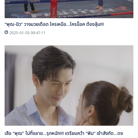
“พุฒ-นิว” วางมวยเดือด ใครเหนือ...ใครน็อค ต้องลุ้น!!!
2023-01-03 09:47:11
เสือ “พุฒ” ไม่ทิ้งลาย...รุกหนัก!!! เตรียมคว้า “พิม” เข้าสังกัด...ดง