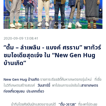
2020-09-09 13:08:41
“ตั้ม – ลำเพลิน - แบงค์ ศรราม” พาทัวร์
ชมไอเดียสุดเจ๋ง ใน “New Gen Hug
บ้านเกิด”
New Gen Hug
บ้านเกิด
รายการเรียลลิตี้ค้นหาเกษตรกรรุ่นใหม่ ที่เชื่อ
ในวิถีเกษตรสร้างสรรค์
วันเสาร์นี้
พาไปชมการแข่งขันใน
สาขาเกษตร
ท่องเที่ยวชุมชน
ประเภทเดี่ยว
นำทีมโดยศิลปินนักแสดงอารมณ์ดี
“
ตั้ม
-
วราวุธ
”
ที่จะพาไปตะลุย