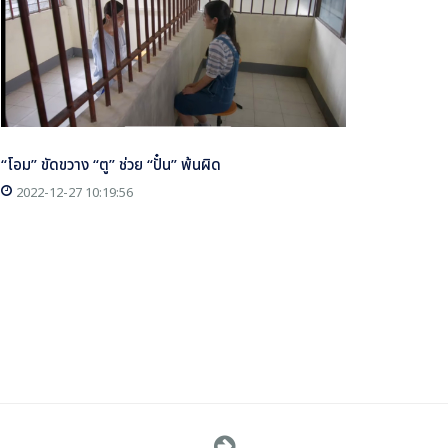
“โอม” ขัดขวาง “ตู” ช่วย “ปั๋น” พ้นผิด
2022-12-27 10:19:56