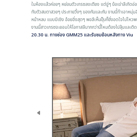
ในห้องแล้วค่อยๆ หย่อนตัวเกรซลงเตียง แต่จู่ๆ ข้อเข่าลีเกิดอ่
ทับตัวสบตาสวยๆ ประกายวิ้งๆ ของกันและกัน งานนี้ทำเอาหนุ่มลี
หน้าหลบ แบบมีเชิง อ้อยอิ่งสุดๆ พอลีเห็นปุ๊บก็ยิ่งอดใจไม่ไหว
งานนี้สาวเกรซจะยอมให้โอกาสลีมากกว่านี้ไหมต้องไปลุ้นและติ
20.30 น. ทางช่อง
GMM25
และรับชมย้อนหลังทาง
Viu