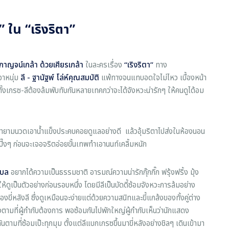
 ใน “เริงริตา”
กาญจน์เกล้า ด้วยเศียรเกล้า
ในละครเรื่อง
“เริงริตา”
ทาง
อาหนุ่ม
ลี - ฐานัฐพ์ โล่ห์คุณสมบัติ
แพ้ทางจนแทบอดใจไม่ไหว เบื้องหน้า
ทั้งเกรซ-ลีต้องล้มพับทับกันหลายเทคกว่าจะได้จังหวะน่ารักๆ ให้คนดูได้อม
ยายามนวดเอาน้ำแข็งประคบคอยดูแลอย่างดี แล้วอุ้มริตาไปส่งในห้องนอน
๊งๆ ก่อนจะเจอจริตอ่อยขั้นเทพทำเอานนท์เคลิ้มหนัก
โลบล
อยากได้ความเป็นธรรมชาติ อารมณ์ความน่ารักกุ๊กกิ๊ก ฟรุ้งฟริ้ง มุ้ง
งให้ดูเป็นตัวอย่างก่อนรอบหนึ่ง โดยมีลีเป็นบัดดี้ซ้อมจังหวะการล้มอย่าง
งขี่หลังลี ซึ่งดูเหมือนจะง่ายแต่ด้วยความสนิทและขี้แกล้งของทั้งคู่ต่าง
ตามที่ผู้กำกับต้องการ พอซ้อมกันไปพักใหญ่ผู้กำกับเห็นว่านักแสดง
กันตามที่ซ้อมเป๊ะทุกมุม ตั้งแต่ลีแบกเกรซขึ้นมาขี่หลังอย่างชิลๆ เดินเข้ามา