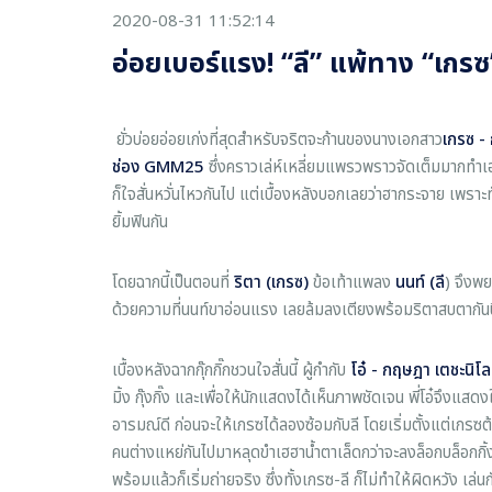
2020-08-31 11:52:14
อ่อยเบอร์แรง! “ลี” แพ้ทาง “เกรซ”
ยั่วบ่อยอ่อยเก่งที่สุดสำหรับจริตจะก้านของนางเอกสาว
เกรซ - 
ช่อง
GMM25
ซึ่งคราวเล่ห์เหลี่ยมแพรวพราวจัดเต็มมากทำเ
ก็ใจสั่นหวั่นไหวกันไป แต่เบื้องหลังบอกเลยว่าฮากระจาย เพราะ
ยิ้มฟินกัน
โดยฉากนี้เป็นตอนที่
ริตา
(เกรซ)
ข้อเท้าแพลง
นนท์ (ลี
) จึงพ
ด้วยความที่นนท์ขาอ่อนแรง เลยล้มลงเตียงพร้อมริตาสบตากันปิ
เบื้องหลังฉากกุ๊กกิ๊กชวนใจสั่นนี้ ผู้กำกับ
โอ๋ - กฤษฎา เตชะนิ
มิ้ง กุ๊งกิ๊ง และเพื่อให้นักแสดงได้เห็นภาพชัดเจน พี่โอ๋จึงแสด
อารมณ์ดี ก่อนจะให้เกรซได้ลองซ้อมกับลี โดยเริ่มตั้งแต่เกรซต้อ
คนต่างแหย่กันไปมาหลุดขำเฮฮาน้ำตาเล็ดกว่าจะลงล็อกบล็อกกิ้ง
พร้อมแล้วก็เริ่มถ่ายจริง ซึ่งทั้งเกรซ-ลี ก็ไม่ทำให้ผิดหวัง เล่น