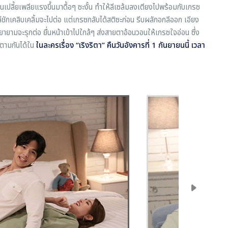
อนเปลี้ยเพลียแรงขึ้นมาดื้อๆ ซะงั้น ทำให้ลีเซล้มลงเตียงไปพร้อมกับเกรซ
ชักเคลิบเคลิ้มจะไปต่อ แต่เกรซกลับได้สติซะก่อน รีบผลักอกลีออก เอียง
พยายามจะรุกต่อ ยื่นหน้าเข้าไปใกล้ๆ ส่งสายตาอ้อนวอนให้เกรซใจอ่อน ซึ่ง
ดตามกันได้ใน
ในละครเรื่อง “เริงริตา”
คืนวันอังคารที่ 1 กันยายนนี้ เวลา