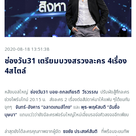
2020-08-18 13:51:38
ช่องวัน31 เตรียมบวงสรวงละคร 4เรื่อง
4สไตล์
หลังบอสใหญ่
ช่องวัน31 บอย-ถกลเกียรติ วีรวรรณ
ปรับผังสู้ศึกละคร
ช่วงไพร์มไทม์ 20.15 น. ส่งละคร 2 เรื่องต่อสัปดาห์มาให้แฟน ๆได้ชมกัน
จุกๆ
จันทร์-อังคาร “ฉลาดเกมส์โกง”
และ
พุธ-พฤหัสบดี “ฉันชื่อ
บุษบา”
แถมแว่วว่ายังมีละครฟอร์มใหญ่ใหม่เอี่ยมรอจ่อคิวลงจออีกเพียบ
ล่าสุดยังได้ละครคุณภาพจากผู้จัด
ธงชัย ประสงค์สันติ
ที่พร้อมจะขนทัพ