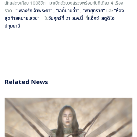
นักแสดงเกือบ 100ชีวิต มาเปิดตัวบวงสรวงพร้อมกันทีเดียว 4 เรื่อง
รวด
“เพลงรักเจ้าพระยา”
,
“เลดี้บานฉ่ำ”
,
“พายุทราย”
และ
“ห้อง
สุดท้ายหมายเลข6”
ใน
วันศุกร์ที่ 21 ส.ค.นี้
ที่
แอ็กซ์ สตูดิโอ
ปทุมธานี
Related News