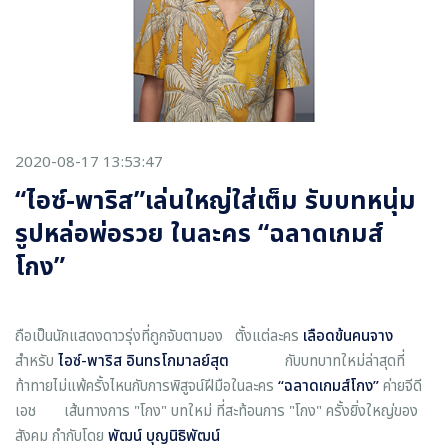
2020-08-17 13:53:47
“ไอซ์-พาริส”เล่นใหญ่ใส่เต็ม รับบทหนุ่ม
รูปหล่อพ่อรวย ในละคร “ฉลาดเกมส์
โกง”
ถือเป็นนักแสดงดาวรุ่งที่ถูกจับตามอง ตั้งแต่ละคร
เลือดข้นคนจาง
สำหรับ
ไอซ์-พาริส อินทรโกมาลย์สุต
กับบทบาทใหม่ล่าสุดที่
ท้าทายไม่แพ้ครั้งไหนกับการพิสูจน์ฝีมือในละคร
“ฉลาดเกมส์โกง
”
ค่ายจีดี
เอช เส้นทางการ "โกง" บทใหม่ ที่สะท้อนการ "โกง" ครั้งยิ่งใหญ่ของ
สังคม กำกับโดย
พัฒน์ บุญนิธิพัฒน์