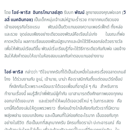
โดย
ไอซ์-พาริส อินทรโกมาลย์สุต
รับบท
พัฒน์
ลูกชายของคุณพ่อเอก (
วิ
ลลี่ แมคอินทอช)
เป็นเด็กหนุ่มเจ้าเสน่ห์ฐานะร่ำรวย ทายาทคนเดียวของ
เจ้าของธุรกิจโรงแรม พัฒน์เป็นตัวแทนของความเพอร์เฟ็กต์ ทั้งหล่อ
และรวย จุดอ่อนเพียงอย่างเดียวของพัฒน์คือเรียนไม่เก่ง ในขณะที่พ่อ
คาดหวังใน ผลการเรียนของพัฒน์สูงมากและมักใช้วิธีหลอกล่อด้วยรางวัล
เพื่อให้พัฒน์เรียนดีขึ้น พัฒน์เริ่มเรียนรู้ที่จะใช้วิธีการเดียวกันกับพ่อ เลยจ้าง
ลินให้ส่งคำตอบให้เขาในห้องสอบแลกกับค่าตอบแทนอย่างงาม
ไอซ์-พาริส
กล่าวว่า
“ดีใจมากครับที่ได้เป็นส่วนหนึ่งในละครเรื่องฉลาดเกมส์
โกง ได้ร่วมงานกับ จูเน่, เจ้านาย, นาน่า คือเราสนิทกันตั้งแต่ตอนเวิร์กช็อป
ที่คลิกกันเร็วเพราะเหมือนเราได้เจอเพื่อนที่อายุไล่ ๆ กัน สำหรับการ
ทำงานเรื่องนี้ ผมรู้สึกว่าพี่พัฒน์ผู้กำกับ เขาสามารถดึงศักยภาพของทุกคน
ออกมาได้เยอะมาก และช่วยทำให้ผมได้เจอเวย์ใหม่ ๆ ในการแสดง คือ
บทนี้คือต้องเล่นให้ดูแพรวพราว ซึ่งค่อนข้างใกล้เคียงกับตัวเราที่มีความ
พลุ่งพล่าน ชอบแกล้งคน และเป็นคนที่ไม่ค่อยคิดอะไรมาก เอ็นจอยกับทุก
อย่างในชีวิต ถือเป็นบทที่สนุกมากครับ มีครบทั้งดราม่า ปะทะอารมณ์ คือ