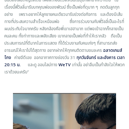
มันต้องเล่นใหญ่ใส่เต็ม เพื่อสะท้อนตัวละครนี้ในมุมที่ลึกมากกว่าเดิม ใน
เรื่องนี้พี่วิลลี่มารับบทคุณพ่อของพัฒน์ ซึ่งเป็นพ่อที่ดุมาก ๆ กดดันลูกทุก
อย่าง เพราะอยากให้ลูกชายคนเดียวมารับช่วงต่อกิจการ และต้องมีเส้น
ทางที่ประสบความสำเร็จเหมือนพ่อ ซึ่งการร่วมงานกับพี่วิลลี่เป็นอะไรที่
ผมประทับใจมากครับ หลังกล้องคือพี่เขาเฮฮามาก แต่พอเข้าฉากก็กลายเป็น
คนละคน ทั้งท่าทางและพลังเสียง เขากลายเป็นพ่อที่ทำให้เรากลัว ถือเป็น
ประสบการณ์ที่ดีมากในการแสดง ที่ได้ร่วมงานกับคนเก่งๆ ที่สามารถส่ง
อารมณ์ให้เราไปได้สุดทาง อยากฝากให้ทุกคนติดตามชมละคร
ฉลาดเกมส์
โกง
ค่ายจีดีเอช ออกอากาศทางช่องวัน 31
ทุกวันจันทร์ และอังคาร เวลา
20:15 น.
และดู ออนไลน์ทาง
WeTV
เท่านั้น อย่าลืมเป็นกำลังใจให้พวก
เราด้วยนะครับ”