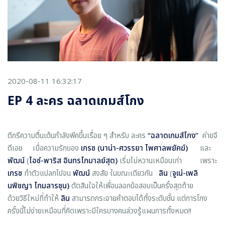
2020-08-11 16:32:17
EP 4 ละคร ฉลาดเกมส์โกง
ดีกรีความตื่นเต้นกำลังพีคขึ้นเรื่อย ๆ สำหรับ ละคร
“ฉลาดเกมส์โกง
”
ค่ายจี
ดีเอช เมื่อความรักของ
เกรซ (
นาน่า-ศวรรยา ไพศาลพยัคฆ์)
และ
พัฒน์
(
ไอซ์-พาริส อินทรโกมาลย์สุต)
เริ่มไม่หวานเหมือนเก่า เพราะ
เกรซ
ทำตัวแปลกไปจน
พัฒน์
สงสัย ในขณะเดียวกัน
ลิน
(
จูเน่-เพลิ
นพิชญา โกมลารชุน)
ตัดสินใจให้เพื่อนลอกข้อสอบเป็นครั้งสุดท้าย
ด้วยวิธีใหม่ที่ทำให้
ลิน
สามารถกระจายคำตอบได้ทั้งระดับชั้น แต่การโกง
ครั้งนี้ไม่ง่ายเหมือนที่คิดเพราะมีใครบางคนล่วงรู้แผนการทั้งหมด!!