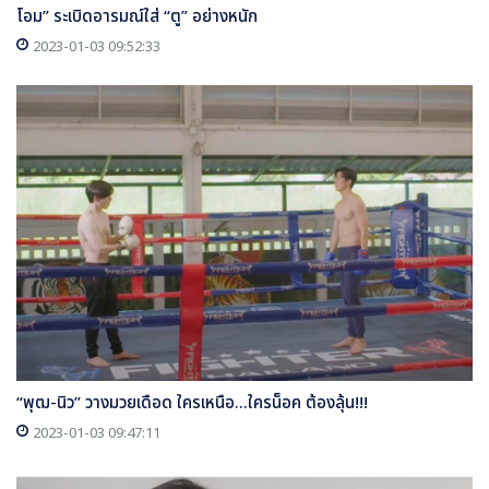
โอม” ระเบิดอารมณ์ใส่ “ตู” อย่างหนัก
2023-01-03 09:52:33
“พุฒ-นิว” วางมวยเดือด ใครเหนือ...ใครน็อค ต้องลุ้น!!!
2023-01-03 09:47:11