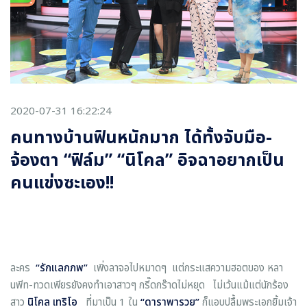
2020-07-31 16:22:24
คนทางบ้านฟินหนักมาก ได้ทั้งจับมือ-
จ้องตา “ฟิล์ม” “นิโคล” อิจฉาอยากเป็น
คนแข่งซะเอง!!
ละคร
“
รักแลกภพ
”
เพิ่งลาจอไปหมาดๆ แต่กระแสความฮอตของ หลา
นพีท-ทวดเพียรยังคงทำเอาสาวๆ กรี๊ดกร๊าดไม่หยุด ไม่เว้นแม้แต่นักร้อง
สาว
นิโคล เทริโอ
ที่มาเป็น 1 ใน
“
ดาราพารวย
”
ก็แอบปลื้มพระเอกยิ้มเจ้า