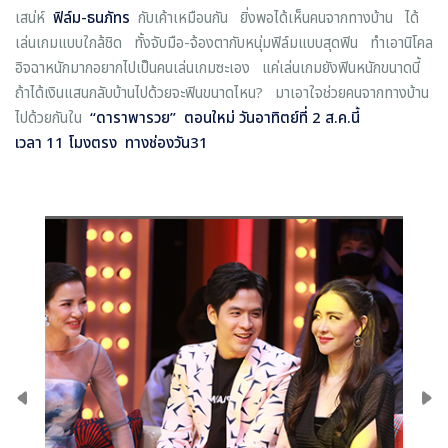
เสน่ห์
ฟิล์ม-ธนภัทร
กับเค้าเหมือนกัน ยิ่งพอได้เห็นคนจากทางบ้าน ได้
เล่นเกมแบบใกล้ชิด ทั้งจับมือ-จ้องตากับหนุ่มฟิล์มแบบสุดฟิน ทำเอานิโคล
อิจฉาหนักมากอยากไปเป็นคนเล่นเกมซะเอง แค่เล่นเกมยังฟินหนักขนาดนี้
ถ้าได้เงินแสนกลับบ้านไปด้วยจะฟินขนาดไหน? มาเอาใจช่วยคนจากทางบ้าน
ไปด้วยกันใน
“
ดาราพารวย
”
ตอนใหม่ วันอาทิตย์ที่
2 ส.ค.นี้
เวลา 11 โมงตรง ทางช่องวัน31