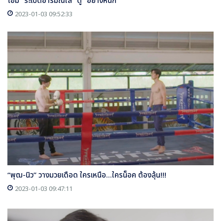
โอม” ระเบิดอารมณ์ใส่ “ตู” อย่างหนัก
2023-01-03 09:52:33
“พุฒ-นิว” วางมวยเดือด ใครเหนือ...ใครน็อค ต้องลุ้น!!!
2023-01-03 09:47:11