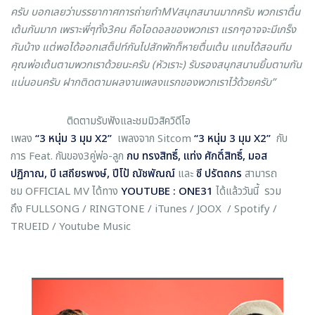
ครับ บอกเลยว่าบรรยากาศการถ่ายทำ
MV
สนุกสนานมากครับ พวกเราตื่น
เต้นกันมาก เพราะพี่ๆทั้ง3คน คือไอดอลของพวกเรา แรกๆอาจจะมีเกร็ง
กันบ้าง แต่พอได้ออกเสต็ปท์กันไปสักพักก็หายตื่นเต้น แถมได้สอนทีม
คุณพ่อเต้นตามพวกเราด้วยนะครับ (หัวเราะ) รับรองสนุกสนานยิ้มตามกัน
แน่นอนครับ ฝากติดตามผลงานเพลงแรกของพวกเราไว้ด้วยครับ
”
ติดตามรับฟังและชมมิวสิควิดีโอ
เพลง
“
3 หนุ่ม 3 มุม X2
”
เพลงจาก Sitcom
“
3 หนุ่ม 3 มุม X2
”
กับ
การ Feat. กันของ3คู่พ่อ-ลูก
กบ ทรงสิทธิ์
,
แท่ง ศักดิ์สิทธิ์
,
มอส
ปฏิภาณ
,
บี เสถียรพงษ์
,
ปีโป้ ณัชพัณณ์
และ
ซี ปรัตถกร
สามารถ
ชม OFFICIAL MV ได้ทาง
YOUTUBE : ONE31
ได้แล้ววันนี้ รวม
ถึง FULLSONG / RINGTONE / iTunes / JOOX / Spotify /
TRUEID / Youtube Music