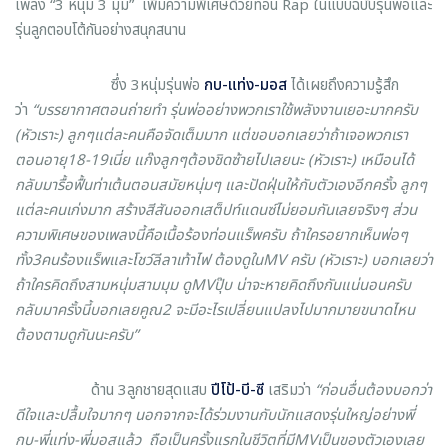
เพลง “3 หนุ่ม 3 มุม” เพิ่มความพิเศษด้วยท่อน Rap ในแบบฉบับรุ่นพ่อและ
รุ่นลูกตอบโต้กันอย่างสนุกสนาน
ซึ่ง 3หนุ่มรุ่นพ่อ
กบ-แท่ง-มอส
ได้เผยถึงความรู้สึก
ว่า
“
บรรยากาศตอนถ่ายทำ รุ่นพ่ออย่างพวกเราใช้พลังงานเยอะมากครับ
(หัวเราะ) ลูกๆแต่ละคนคือจัดเต็มมาก แต่ขอบอกเลยว่าถ้าเจอพวกเรา
ตอนอายุ18-19เนี่ย แก๊งลูกๆต้องชิดซ้ายไปเลยนะ (หัวเราะ) เหมือนได้
กลับมารื้อฟื้นท่าเต้นตอนสมัยหนุ่มๆ และปัดฝุ่นให้กับตัวเองอีกครั้ง ลูกๆ
แต่ละคนเก่งมาก สร้างสีสันออกเสต็ปท์แดนซ์ไม่ยอมกันเลย
จริงๆ ส่วน
ความพิเศษของเพลงนี้คือเนื้อร้องท่อนแร็พครับ ถ้าใครอยากเห็นพ่อๆ
ทั้ง3คนร้องแร็พและโชว์ลีลาเท้าไฟ ต้องดูใน
MV
ครับ (หัวเราะ)
บอกเลยว่า
ถ้าใครคิดถึงสามหนุ่มสามมุม ดู
MV
ปุ๊บ น่าจะหายคิดถึงกันแน่นอนครับ
กลับมาครั้งนี้บอกเลยคูณ2 จะมีอะไรเปลี่ยนแปลงไปมากมาย
ขนาดไหน
ต้องตามดูกันนะครับ
”
ด้าน 3ลูกชายสุดแสบ
ปีโป้-บี-ซี
เสริมว่า
“
ก่อนอื่นต้องบอกว่า
ดีใจและปลื้มใจมากๆ นอกจากจะได้ร่วมงานกับนักแสดงรุ่นใหญ่อย่างพี่
กบ-พี่แท่ง-พี่มอสแล้ว ถือเป็นครั้งแรกในชีวิตที่มี
MV
เป็นของตัวเองเลย