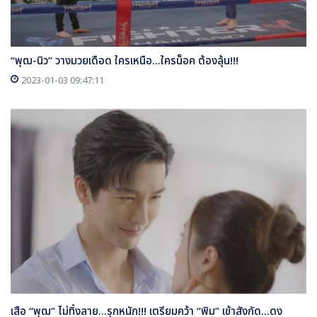
“พุฒ-นิว” วางมวยเดือด ใครเหนือ...ใครน็อค ต้องลุ้น!!!
2023-01-03 09:47:11
เสือ “พุฒ” ไม่ทิ้งลาย...รุกหนัก!!! เตรียมคว้า “พิม” เข้าสังกัด...ดง