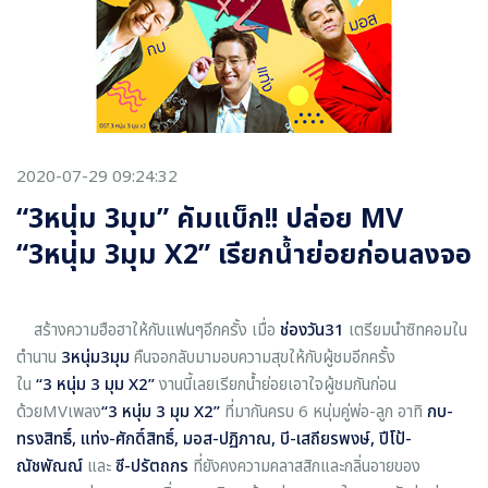
2020-07-29 09:24:32
“3หนุ่ม 3มุม” คัมแบ็ก!! ปล่อย MV
“3หนุ่ม 3มุม X2” เรียกน้ำย่อยก่อนลงจอ
สร้างความฮือฮาให้กับแฟนๆอีกครั้ง เมื่อ
ช่องวัน31
เตรียมนำซิทคอมใน
ตำนาน
3หนุ่ม3มุม
คืนจอกลับมามอบความสุขให้กับผู้ชมอีกครั้ง
ใน
“
3 หนุ่ม 3 มุม X2
”
งานนี้เลยเรียกน้ำย่อยเอาใจผู้ชมกันก่อน
ด้วยMVเพลง
“
3 หนุ่ม 3 มุม X2
”
ที่มากันครบ 6 หนุ่มคู่พ่อ-ลูก อาทิ
กบ-
ทรงสิทธิ์
,
แท่ง-ศักดิ์สิทธิ์
,
มอส-ปฏิภาณ
,
บี-เสถียรพงษ์
,
ปีโป้-
ณัชพัณณ์
และ
ซี-ปรัตถกร
ที่ยังคงความคลาสสิกและกลิ่นอายของ