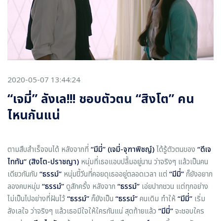
2020-05-07 13:44:24
“เจมี่” ลังเล!!! ชอบตัวตน “สิงโต” คน
ไหนกันแน่
ตามสืบสำเร็จจนได้ หลังจากที่
“มีมี่” (เจมี่-จุฑาพิชญ์)
ได้รู้ตัวตนของ
“ดีเจ
ไททัน”
(สิงโต-ปราชญา)
หนุ่มที่เธอแอบปลื้มอยู่นาน ว่าจริงๆ แล้วเป็นคน
เดียวกันกับ
“ธรรม์”
หนุ่มขี้วีนที่คอยดุเธออยู่ตลอดเวลา แต่
“มีมี่”
ก็ยังอยาก
ลองคบหนุ่ม
“ธรรม์”
ดูสักครั้ง หลังจาก
“ธรรม์”
เอ่ยปากชวน แต่ทุกอย่าง
ไม่เป็นไปอย่างที่ฝันไว้
“ธรรม์”
ก็ยังเป็น
“ธรรม์”
คนเดิม ทำให้
“มีมี่”
เริ่ม
ลังเลใจ ว่าจริงๆ แล้วเธอมีใจให้ใครกันแน่ สุดท้ายแล้ว
“มีมี่”
จะชอบใคร