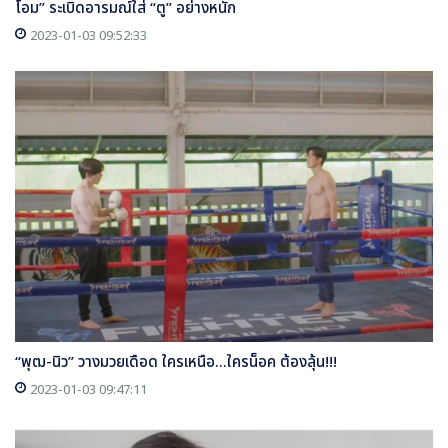
โอม” ระเบิดอารมณ์ใส่ “ตู” อย่างหนัก
2023-01-03 09:52:33
“พุฒ-นิว” วางมวยเดือด ใครเหนือ...ใครน็อค ต้องลุ้น!!!
2023-01-03 09:47:11