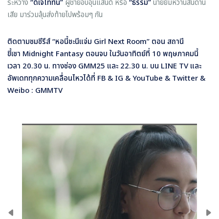
ระหว่าง
“ดีเจไททัน”
ผู้ชายอบอุ่นแสนดี หรือ
“ธรรม์”
นายยิ้มหวานสันดาน
เสีย มาร่วมลุ้นส่งท้ายไปพร้อมๆ กัน
ติดตามชมซีรีส์
“หอนี้ชะนีแจ่ม Girl Next Room” ตอน สถานี
ขี้เซา Midnight Fantasy ตอนจบ ในวันอาทิตย์ที่ 10 พฤษภาคมนี้
เวลา 20.30 น. ทางช่อง GMM25 และ 22.30 น. บน LINE TV และ
อัพเดททุกความเคลื่อนไหวได้ที่ FB & IG & YouTube & Twitter &
Weibo : GMMTV