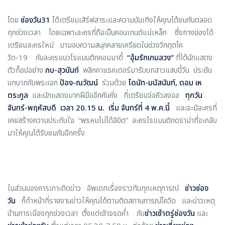
โดย
ช่องวัน
31
ได้เตรียมเสิร์ฟสาระและความบันเทิงให้คุณได้ชมกันตลอด
ทุกช่วงเวลา โดยเฉพาะละครที่ถือเป็นคอนเทนต์แม่เหล็ก ซึ่งทางช่องได้
เตรียมละครใหม่ มามอบความสนุกคลายเครียดในช่วงวิกฤตโค
วิด-19 กับละครแนวโรแมนติกคอมมาดี้
“
อุ้มรักเกมลวง
”
ที่ได้นักแสดง
ตัวท็อปอย่าง
กบ-สุวนันท์
พลิกคาแรคเตอร์มารับบทสาวแสบขี้วีน ประชัน
บทบาทกับพระเอก
ป้อง-ณวัฒน์
ร่วมด้วย
โดนัท-มนัสนันท์, ดอม เห
ตระกูล
และนักแสดงมากฝีมืออีกคับคั่ง ที่เตรียมจ่อคิวลงจอ
ทุกวัน
จันทร์
-พฤหัสบดี เวลา 20.15 น. เริ่ม จันทร์ที่ 4 พ.ค.นี้
และจะมีละครที่
เคยสร้างความประทับใจ “พรหมไม่ได้ลิขิต” ละครโรแมนติกดราม่าที่จะกลับ
มาให้คุณได้รับชมกันอีกครั้ง
ในส่วนของการเกาะติดข่าว อัพเดทเรื่องราวทันทุกเหตุการณ์
ข่าวช่อง
วัน
ก็ทำหน้าที่รายงานข่าวให้คุณได้ตามติดสถานการณ์โควิด และข่าวเหตุ
บ้านการเมืองทุกช่วงเวลา ตั้งแต่เช้าจรดค่ำ กับ
ข่าวเช้าตรู่ช่องวัน
และ