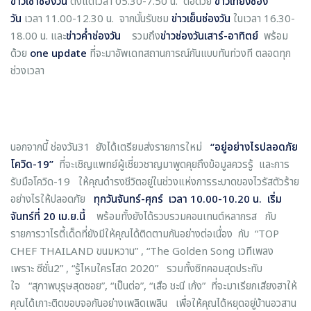
ข่าวเช้าช่องวัน
ตั้งแต่เวลา 05.30-7.50 น. ต่อด้วย
ข่าวเที่ยงช่อง
วัน
เวลา 11.00-12.30 น. จากนั้นรับชม
ข่าวเย็นช่องวัน
ในเวลา 16.30-
18.00 น. และ
ข่าวค่ำช่องวัน
รวมถึง
ข่าวช่องวันเสาร์-อาทิตย์
พร้อม
ด้วย
one update
ที่จะมาอัพเดทสถานการณ์กันแบบทันท่วงที ตลอดทุก
ช่วงเวลา
นอกจากนี้ ช่องวัน31 ยังได้เตรียมส่งรายการใหม่
“
อยู่อย่างไรปลอดภัย
โควิด-
19
”
ที่จะเชิญแพทย์ผู้เชี่ยวชาญมาพูดคุยถึงข้อมูลควรรู้ และการ
รับมือโควิด-19 ให้คุณดำรงชีวิตอยู่ในช่วงแห่งการระบาดของไวรัสตัวร้าย
อย่างไรให้ปลอดภัย
ทุกวันจันทร์-ศุกร์ เวลา
10.00-10.20 น. เริ่ม
จันทร์ที่ 20 เม.ย.นี้
พร้อมทั้งยังได้รวบรวมคอนเทนต์หลากรส กับ
รายการวาไรตี้เด็ดที่ยังมีให้คุณได้ติดตามกันอย่างต่อเนื่อง กับ “TOP
CHEF THAILAND ขนมหวาน” , “The Golden Song เวทีเพลง
เพราะ ซีซั่น2” , “รู้ไหมใครโสด 2020” รวมทั้งซิทคอมสุดประทับ
ใจ “สุภาพบุรุษสุดซอย”, “เป็นต่อ”, “เสือ ชะนี เก้ง” ที่จะมาเรียกเสียงฮาให้
คุณได้เกาะติดขอบจอกันอย่างเพลิดเพลิน เพื่อให้คุณได้หยุดอยู่บ้านอวสาน