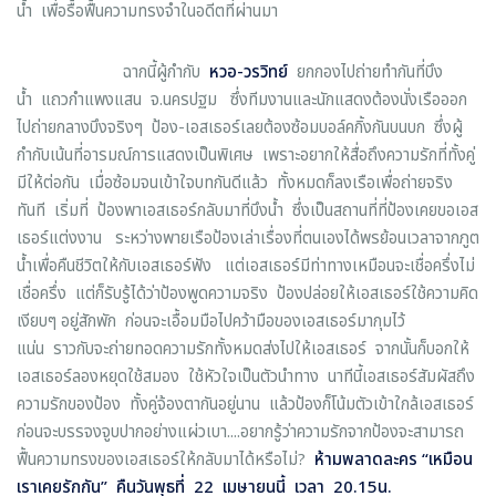
น้ำ เพื่อรื้อฟื้นความทรงจำในอดีตที่ผ่านมา
ฉากนี้ผู้กำกับ
หวอ-วรวิทย์
ยกกองไปถ่ายทำกันที่บึง
น้ำ แถวกำแพงแสน จ.นครปฐม ซึ่งทีมงานและนักแสดงต้องนั่งเรือออก
ไปถ่ายกลางบึงจริงๆ ป้อง-เอสเธอร์เลยต้องซ้อมบอล์คกิ้งกันบนบก ซึ่งผู้
กำกับเน้นที่อารมณ์การแสดงเป็นพิเศษ เพราะอยากให้สื่อถึงความรักที่ทั้งคู่
มีให้ต่อกัน เมื่อซ้อมจนเข้าใจบทกันดีแล้ว ทั้งหมดก็ลงเรือเพื่อถ่ายจริง
ทันที เริ่มที่ ป้องพาเอสเธอร์กลับมาที่บึงน้ำ ซึ่งเป็นสถานที่ที่ป้องเคยขอเอส
เธอร์แต่งงาน ระหว่างพายเรือป้องเล่าเรื่องที่ตนเองได้พรย้อนเวลาจากภูต
น้ำเพื่อคืนชีวิตให้กับเอสเธอร์ฟัง แต่เอสเธอร์มีท่าทางเหมือนจะเชื่อครึ่งไม่
เชื่อครึ่ง แต่ก็รับรู้ได้ว่าป้องพูดความจริง ป้องปล่อยให้เอสเธอร์ใช้ความคิด
เงียบๆ อยู่สักพัก ก่อนจะเอื้อมมือไปคว้ามือของเอสเธอร์มากุมไว้
แน่น ราวกับจะถ่ายทอดความรักทั้งหมดส่งไปให้เอสเธอร์ จากนั้นก็บอกให้
เอสเธอร์ลองหยุดใช้สมอง ใช้หัวใจเป็นตัวนำทาง นาทีนี้เอสเธอร์สัมผัสถึง
ความรักของป้อง ทั้งคู่จ้องตากันอยู่นาน แล้วป้องก็โน้มตัวเข้าใกล้เอสเธอร์
ก่อนจะบรรจงจูบปากอย่างแผ่วเบา....อยากรู้ว่าความรักจากป้องจะสามารถ
ฟื้นความทรงของเอสเธอร์ให้กลับมาได้หรือไม่?
ห้ามพลาดละคร
“
เหมือน
เราเคยรักกัน
”
คืนวันพุธที่ 22 เมษายนนี้ เวลา 20.15น.