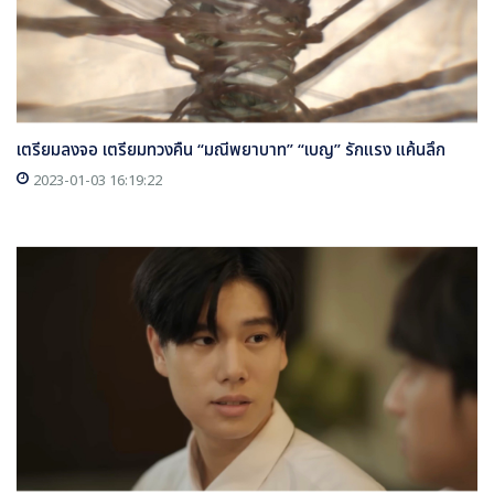
เตรียมลงจอ เตรียมทวงคืน “มณีพยาบาท” “เบญ” รักแรง แค้นลึก
2023-01-03 16:19:22