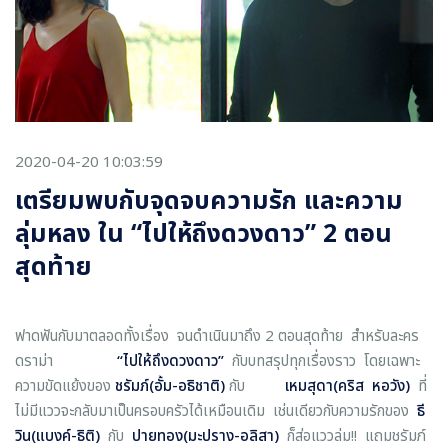
2020-04-20 10:03:59
เตรียมพบกับจุดจบความรัก และความ
ลุ่มหลง ใน “ไปให้ถึงดวงดาว” 2 ตอน
สุดท้าย
ฟาดฟันกับมาตลอดทั้งเรื่อง จนดำเนินมาถึง 2 ตอนสุดท้าย สำหรับละคร
ดราม่า
“
ไปให้ถึงดวงดาว
”
กับบทสรุปทุกเรื่องราว โดยเฉพาะ
ความขัดแย้งของ
ชรัมภ์(อั้ม
-อธิชาติ)
กับ
เหมสุดา(คริส หอวัง)
ที่
ไม่มีแววจะกลับมาเป็นครอบครัวได้เหมือนเดิม เช่นเดียวกับความรักของ
ธี
วิน(แบงค์
-ธิติ)
กับ
ปายทอง(มะปราง
-อลิสา)
ก็ส่อแววล่ม!! แถมชรัมภ์