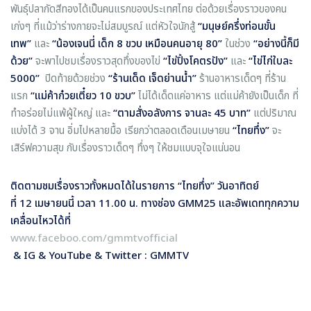
พันธุ์ปลากัดสีทองได้เป็นคนแรกของประเทศไทย ต่อด้วยเรื่องราวของคน
เก่งๆ ที่แม้ว่าร่างกายจะไม่สมบูรณ์ แต่หัวใจนักสู้
“มนุษย์ครึ่งท่อนขั้น
เทพ”
และ
“น้องเจนนี่ เด็ก 8 ขวบ เหมือนคนอายุ 80”
ในช่วง
“อย่างนี้ก็มี
ด้วย”
จะพาไปชมเรื่องราวสุดทึ่งของไข่
“ไข่ปิ้งโคตรปัง”
และ
“ไข่ไก่ใบละ
5000”
ปิดท้ายด้วยช่วง
“ร้านเด็ด เจ็ดย่านน้ำ”
ร้านอาหารเด็ดๆ ที่ร้าน
แรก
“แม่ค้าก๋วยเตี๋ยว 10 ขวบ”
ไม่ได้เด็ดแค่อาหาร แต่แม่ค้ายังเป็นเด็ก ที่
ทำอร่อยไม่แพ้ผู้ใหญ่ และ
“ตามสั่งอลังการ จานละ 45 บาท”
แต่ปริมาณ
แบ่งได้ 3 จาน อิ่มไปหลายมื้อ เรียกว่าตลอดเดือนเมษายน
“ไทยทึ่ง”
จะ
เสิร์ฟความสุข กับเรื่องราวเด็ดๆ ทึ่งๆ ให้ชมแบบจุใจแน่นอน
ติดตามชมเรื่องราวทั้งหมดได้ในรายการ
“ไทยทึ่ง” วันอาทิตย์
ที่ 12 เมษายนนี้ เวลา 11.00 น. ทางช่อง GMM25 และอัพเดททุกความ
เคลื่อนไหวได้ที่
www.faceboo.com/gmmtvofficial
& IG & YouTube & Twitter : GMMTV