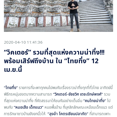
2020-04-10 11:41:36
“วิคเตอร์” รวมที่สุดแห่งความน่าทึ่ง!!!
พร้อมเสิร์ฟถึงบ้าน ใน “ไทยทึ่ง” 12
เม.ย.นี้
“ไทยทึ่ง”
รายการที่จะพาทุกคนไปพบกับเรื่องราวน่าทึ่งทุกที่ทั่วไทย อาทิตย์นี้
พิธีกรหนุ่มฮอตมากความสามารถ
“วิคเตอร์-ชัชชวิศ เตชะรักษ์พงศ์”
รวม
ที่สุดแห่งความน่าทึ่ง ที่คัดสรรมาให้ชมกันอย่างเต็มอิ่ม
“คนไทยน่าทึ่ง”
ไป
พบกับ
“หมอเสือ เด็กแนว”
หมอพื้นบ้าน ที่บุคลิกลักษณะเหมือนเด็กแนว แต่
การรักษาชาวบ้านยังยกนิ้วให้
“ลุงอ๋า โคตรเซียนปลากัด”
ที่สามารถเพาะ