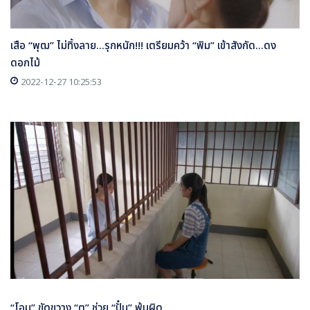
เสือ “พุฒ” ไม่ทิ้งลาย...รุกหนัก!!! เตรียมคว้า “พิม” เข้าสังกัด...ดง
ดอกไม้
2022-12-27 10:25:53
“โอม” ขัดขวาง “ตู” ช่วย “ปั๋น” พ้นผิด