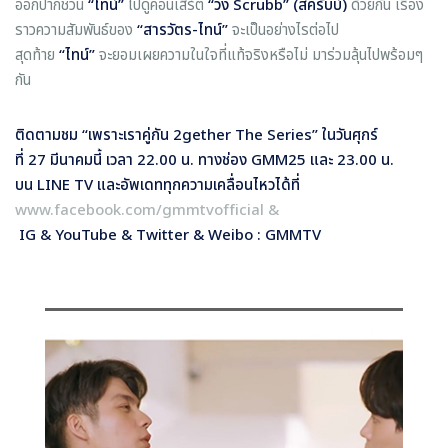
ออกปากชวน
“ไทน์”
ไปดูคอนเสิร์ต
“วง
Scrubb” (สครับบ์)
ด้วยกัน เรื่อง
ราวความสัมพันธ์ของ
“สารวัตร-ไทน์”
จะเป็นอย่างไรต่อไป
สุดท้าย
“ไทน์”
จะยอมเผยความในใจที่แท้จริงหรือไม่ มาร่วมลุ้นไปพร้อมๆ
กัน
ติดตามชม “เพราะเราคู่กัน
2
gether The Series”
ในวันศุกร์
ที่
27 มีนาคมนี้ เวลา
22.00
น. ทางช่อง
GMM25
และ
23.00
น.
บน
LINE TV
และอัพเดททุกความเคลื่อนไหวได้ที่
www.facebook.com/gmmtvofficial &
IG & YouTube & Twitter & Weibo : GMMTV