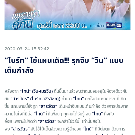
2020-03-24 15:52:42
“ไบร์ท” ใช้แผนเด็ด!!! รุกจีบ “วิน” แบบ
เต็มกำลัง
หลังจาก
“ไทน์” (วิน-เมธวิน)
ตื่นขึ้นมาแล้วพบว่าตนนอนอยู่ในห้องเดียวกัน
กับ
“สารวัตร” (ไบร์ท-วชิรวิชญ์)
ทำเอา
“ไทน์”
ตกใจกับเหตุการณ์ที่เกิด
ขึ้น แถมงานนี้ยังถูก
“สารวัตร”
เดินหน้าจีบแบบเต็มกำลัง ด้วยการประกาศ
ความในใจที่มีต่อ
“ไทน์”
ให้เพื่อนๆ ทุกคนได้รับรู้ จน
“ไทน์”
ถึงกับ
อึ้ง!!! เพราะไม่คิดว่า
“สารวัตร”
จะกล้าใช้วิธีนี้ เท่านั้นยังไม่
พอ
“สารวัตร”
ยังใช้ไม้เด็ดล้วงความรู้สึกของ
“ไทน์”
ที่มีต่อตน ด้วยการ