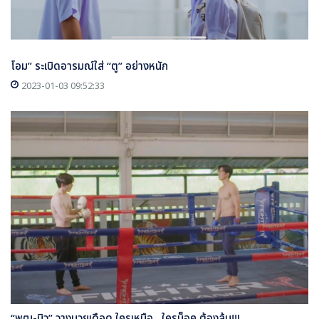
โอม” ระเบิดอารมณ์ใส่ “ตู” อย่างหนัก
2023-01-03 09:52:33
“พุฒ-นิว” วางมวยเดือด ใครเหนือ...ใครน็อค ต้องลุ้น!!!