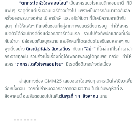
“ตกกระไดหัวใจพลอยโจน”
เป็นละครแนวโรแมนติกคอมมาดี้ ที่มี
แฟนๆ รอดูตั้งแต่เริ่มออนแอร์ตัวอย่างไป เพราะเป็นการกลับมาเจอกันอีก
ครั้งของพระนางอย่าง เป้ อารักษ์ และ อริย์กันตา ที่มีเคมีความฮาเข้ากัน
สุดๆ ทำให้แฟนๆ ที่เคยชื่นชอบทั้งคู่จากภาพยนตร์ตั้งตารอดู ทำให้ละคร
เปิดตัวได้ค่อนข้างดีตั้งแต่ออกสตาร์ทวันแรก รวมไปถึงทัพนักแสดงที่เล่น
กันเข้าขา ปล่อยมุขกันสนุกสนาน และอีกคนที่โดดเด่นขโมยซีนจนหลายๆ คน
พูดถึงอย่าง
ดีเจณัฐภัสสร สิมะเสถียร
กับบท
“ลีย่า”
ที่โผล่มาทีไรทำเอาฮา
กระจายทุกซีน รวมถึงเนื้อเรื่องที่ดูได้เพลิดเพลินดูได้ทุกเพศ ทุกวัย ทำให้
ละคร
“ตกกระไดหัวใจพลอยโจน”
มีเรตติ้งดีมาอย่างต่อเนื่อง
ล่าสุดทางช่อง GMM25 เลยขอเอาใจแฟนๆ ละครเปิดไฟเขียวเพิ่ม
อีกหนึ่งตอน จากที่มีกำหนดออกอากาศตอนอวสาน ในคืนวันพฤหัสที่ 8
สิงหาคมนี้ จะขยับตอนจบไปในคืน
วันพุธที่ 14 สิงหาคม
แทน