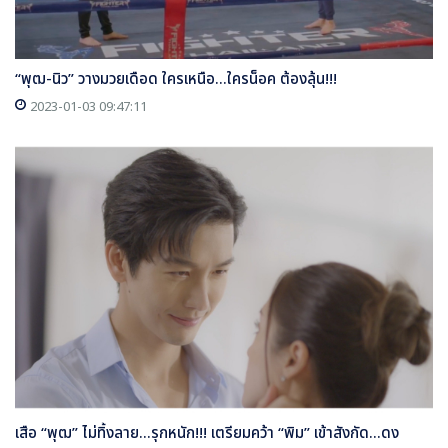
“พุฒ-นิว” วางมวยเดือด ใครเหนือ...ใครน็อค ต้องลุ้น!!!
2023-01-03 09:47:11
เสือ “พุฒ” ไม่ทิ้งลาย...รุกหนัก!!! เตรียมคว้า “พิม” เข้าสังกัด...ดง