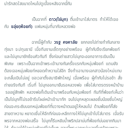
น่ารักสดใสขนาดไหนไปดูเบื้องหลังฉากนี้กัน
เป็นฉากที่
ดาว
(ไข่มุก)
ตื่นเช้ามาใส่บาตร ทำให้ได้เจอ
กับ
ขลุ่ย
(พ้อยท์)
แฟนหนุ่มที่มากับหลวงพ่อ
ฉากนี้ผู้กำกับ
วรฐ คงคาลัย
ยกกองไปถ่ายทำกันกลาง
ทุ่งนา จ.ปทุมธานี เมื่อทีมงานเซ็ตทุกอย่างพร้อม ผู้กำกับจึงเรียกพ้อยท์
และไข่มุกมาซักซ้อมคิวทันที ซึ่งก่อนถ่ายสาวไข่มุกจะออกอาการเขินเป็น
พิเศษ เพราะเป็นฉากเข้าพระเข้านางกันครั้งแรกกับหนุ่มพ้อยท์ แถมยัง
ต้องเจอหนุ่มพ้อยท์หยอดคำหวานใส่อีก จึงทำเอานางเอกสาวน้องใหม่แทบ
จะกลั้นเขินไม่อยู่ ขอเวลาตั้งสมาธิพักใหญ่ เมื่อพร้อม ผู้กำกับไม่รอช้า สั่ง
ถ่ายจริงทันที เริ่มที่ ไข่มุกออกมายืนรอหลวงพ่อ เพื่อใส่บาตรตรงหน้าบ้าน
รออยู่สักพัก หลวงพ่อก็เดินเข้ามาพร้อมกับหนุ่มพ้อยท์ ทันทีที่พ้อยท์เห็นว่า
เป็นไข่มุกก็ไม่รอช้ารีบโผล่หน้าเข้ามาทัก จนไข่มุกหลุดเผลอยิ้มน้อยยิ้มใหญ่
ก่อนจะกระซิบบอกหนุ่มพ้อยท์ที่ขวางหน้าตนอยู่ให้หลบไป ด้านพ้อยท์ก็ส่ง
สายตาหวาน หยาดเยิ้มให้อีกทีก่อนจะหลีกทางให้ไข่มุกเข้าไปใส่บาตร เมื่อรับ
พรจากหลวงพ่อเสร็จ ไข่มุกก็รีบหยิบน้ำพริกปลาบ่นที่พ้อยท์บ่นอยากกินมา