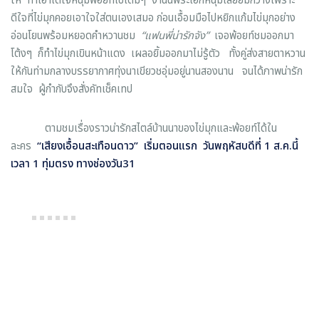
ให้ ทำเอาได้ใจหนุ่มพ้อยท์ไปเต็มๆ งานนี้พระเอกหนุ่มเลยยิ้มกว้างเพราะ
ดีใจที่ไข่มุกคอยเอาใจใส่ตนเองเสมอ ก่อนเอื้อมมือไปหยิกแก้มไข่มุกอย่าง
อ่อนโยนพร้อมหยอดคำหวานชม
“
แฟนพี่น่ารักจัง
”
เจอพ้อยท์ชมออกมา
โต้งๆ ก็ทำไข่มุกเขินหน้าแดง เผลอยิ้มออกมาไม่รู้ตัว ทั้งคู่ส่งสายตาหวาน
ให้กันท่ามกลางบรรยากาศทุ่งนาเขียวชอุ่มอยู่นานสองนาน จนได้ภาพน่ารัก
สมใจ ผู้กำกับจึงสั่งคัทเช็คเทป
ตามชมเรื่องราวน่ารักสไตล์บ้านนาของไข่มุกและพ้อยท์ได้ใน
ละคร
“
เสียงเอื้อนสะเทือนดาว
”
เริ่มตอนแรก วันพฤหัสบดีที่ 1 ส.ค.นี้
เวลา 1 ทุ่มตรง ทางช่องวัน31