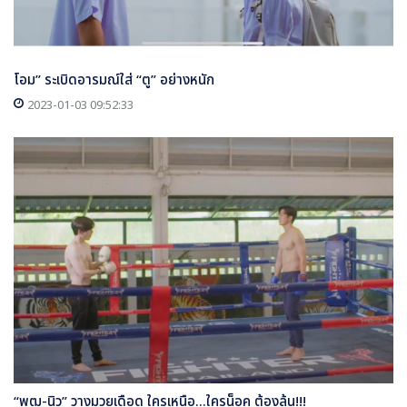
โอม” ระเบิดอารมณ์ใส่ “ตู” อย่างหนัก
2023-01-03 09:52:33
“พุฒ-นิว” วางมวยเดือด ใครเหนือ...ใครน็อค ต้องลุ้น!!!