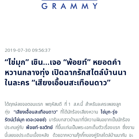
2019-07-30 09:56:37
“ไข่มุก” เขิน…เจอ “พ้อยท์” หยอดคำ
หวานกลางทุ่ง เปิดฉากรักสไตล์บ้านนา
ในละคร “เสียงเอื้อนสะเทือนดาว”
ได้ฤกษ์ลงจอตอนแรก พฤหัสบดี ที่ 1 ส.ค.นี้ สำหรับละครเพลงลูก
ทุ่ง
“
เสียงเอื้อนสะเทือนดาว
”
ที่ได้นักร้องเสียงหวาน
ไข่มุก
-รุ่ง
รัตน์(ไข่มุก เดอะวอยซ์)
มารับบทสาวบ้านนาที่มีความฝันอยากเป็นนักร้อง
ประกบคู่กับ
พ้อยท์
-ชลวิทย์
ที่ขึ้นแท่นเป็นพระเอกเต็มตัวเรื่องแรก ซึ่งงาน
นี้เลยขอประเดิมเบื้องหลัง ด้วยฉากหวานกุ๊กกิ๊กของคู่รักสไตล์บ้านนากัน จะ