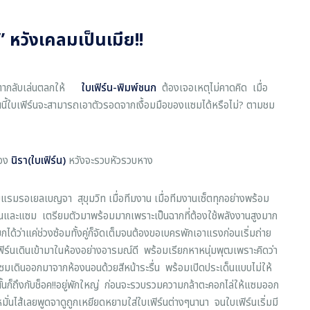
” หวังเคลมเป็นเมีย!!
ะตากลับเล่นตลกให้
ใบเฟิร์น-พิมพ์ชนก
ต้องเจอเหตุไม่คาดคิด เมื่อ
านนี้ใบเฟิร์นจะสามารถเอาตัวรอดจากเงื้อมมือของแซมได้หรือไม่? ตามชม
ของ
นิรา(ใบเฟิร์น)
หวังจะรวบหัวรวบหาง
แรมรอเยลเบญจา สุขุมวิท เมื่อทีมงาน เมื่อทีมงานเซ็ตทุกอย่างพร้อม
ร์นและแซม เตรียมตัวมาพร้อมมากเพราะเป็นฉากที่ต้องใช้พลังงานสูงมาก
ด้ว่าแค่ช่วงซ้อมทั้งคู่ก็จัดเต็มจนต้องขอเบครพักเอาแรงก่อนเริ่มถ่าย
ฟิร์นเดินเข้ามาในห้องอย่างอารมณ์ดี พร้อมเรียกหาหนุ่มพุฒเพราะคิดว่า
นแซมเดินออกมาจากห้องนอนด้วยสีหน้าระรื่น พร้อมเปิดประเด็นแบบไม่ให้
ช่นนั้นก็ถึงกับช็อค!!อยู่พักใหญ่ ก่อนจะรวบรวมความกล้าตะคอกไล่ให้แซมออก
่นไส้เลยพูดจาดูถูกเหยียดหยามใส่ใบเฟิร์นต่างๆนานา จนใบเฟิร์นเริ่มมี