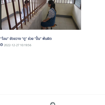
“โอม” ขัดขวาง “ตู” ช่วย “ปั๋น” พ้นผิด
2022-12-27 10:19:56