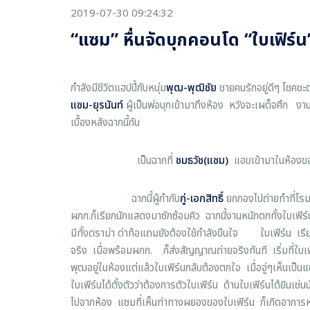
2019-07-30 09:24:32
“แซม” หื่นจัดบุกคอนโด “ใบเฟิร์น
กำลังมีชีวิตแฮปปี้กับหนุ่ม
พุฒ-พุฒิชัย
ชายคนรักอยู่ดีๆ โชคช
แซม-ยุรนันท์
ผู้เป็นพ่อบุกเข้ามาถึงห้อง หวังจะเผด็จศึก ง
เบื้องหลังฉากนี้กัน
เป็นฉากที่
ชมธวัช(แซม)
แอบเข้ามาในห้อง
ฉากนี้ผู้กำกับ
กู่-เอกสิทธิ์
ยกกองไปถ่ายทำที่โรม
ผกก.ก็เรียกนักแสดงมาซักซ้อมคิว ฉากนี้งานหนักตกทั้งใบเฟิ
มีทั้งดราม่า ด่าท้อแถมยังต้องใช้กำลังขืนใจ ใบเฟิร์น เรียกไ
จริง เมื่อพร้อมผกก. ก็ส่งสัญญาณถ่ายจริงทันที เริ่มที่ใบเ
พุฒอยู่ในห้องแต่แล้วใบเฟิร์นกลับต้องตกใจ เมื่อจู่ๆเห็นเป็
ใบเฟิร์นได้ตั้งตัวว่าต้องการตัวใบเฟิร์น ด้านใบเฟิร์นได้ยินเ
ไปจากห้อง แซมที่เห็นท่าทางผยองของใบเฟิร์น ก็เกิดอาการหมั