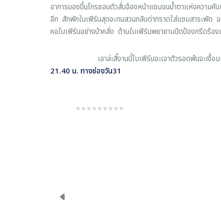
อาการของขึ้นโกรธจนตัวสั่นจ้องหน้าแซมจนน้ำตาแห่งความคับ
อีก สักพักใบเฟิร์นสุดจะทนสวนกลับด่ากราดใส่แซมสาระพัด จนแ
คอใบเฟิร์นอย่างบ้าคลั่ง ด้านใบเฟิร์นพยายามปัดป้องกรีดร้อง
เอาล่ะสิ๊งานนี้ใบเฟิร์นจะเอาตัวรอดพ้นจะเงื้อมมือขอ
21.40 น. ทางช่องวัน31