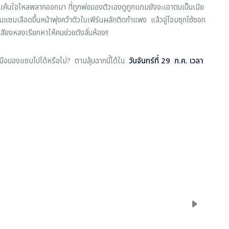
แค้นใจไหลพลากออกมา ที่ถูกพ่อของตัวเองดูถูกแถมยังจะเอาตนเป็นเมีย
ซมเลือดขึ้นหน้าพุ่งคว้าตัวใบเฟิร์นผลักติดกำแพง แล้วจู่โจมซุกไซ้ซอก
เสียงหลงเรียกหาให้คนช่วยดังลั่นห้อง!!
งแซมไปได้หรือไม่? ตามลุ้นฉากนี้ได้ใน
วันจันทร์ที่ 29 ก.ค. เวลา